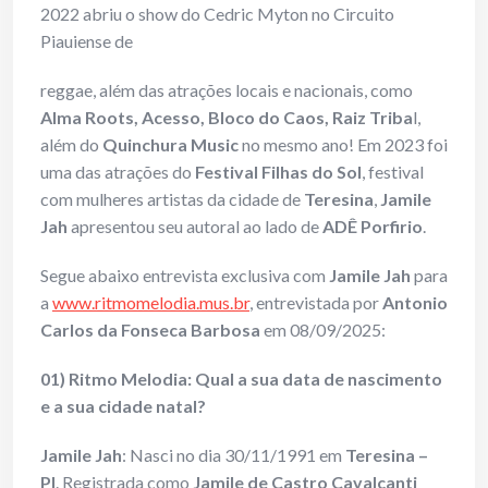
2022 abriu o show do Cedric Myton no Circuito
Piauiense de
reggae, além das atrações locais e nacionais, como
Alma Roots, Acesso, Bloco do Caos, Raiz Triba
l,
além do
Quinchura Music
no mesmo ano! Em 2023 foi
uma das atrações do
Festival Filhas do Sol
, festival
com mulheres artistas da cidade de
Teresina
,
Jamile
Jah
apresentou seu autoral ao lado de
ADÊ Porfirio
.
Segue abaixo entrevista exclusiva com
Jamile Jah
para
a
www.ritmomelodia.mus.br
, entrevistada por
Antonio
Carlos da Fonseca Barbosa
em 08/09/2025:
01) Ritmo Melodia: Qual a sua data de nascimento
e a sua cidade natal?
Jamile Jah
: Nasci no dia 30/11/1991 em
Teresina –
PI
. Registrada como
Jamile de Castro Cavalcanti