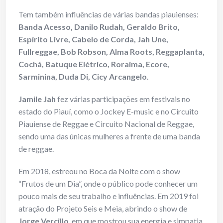
Tem também influências de várias bandas piauienses:
Banda Acesso, Danilo Rudah, Geraldo Brito,
Espírito Livre, Cabelo de Corda, Jah Une,
Fullreggae, Bob Robson, Alma Roots, Reggaplanta,
Cochá, Batuque Elétrico, Roraima, Ecore,
Sarminina, Duda Di, Cicy Arcangelo
.
Jamile Jah
fez várias participações em festivais no
estado do Piauí, como o Jockey E-music e no Circuito
Piauiense de Reggae e Circuito Nacional de Reggae,
sendo uma das únicas mulheres a frente de uma banda
de reggae.
Em 2018, estreou no Boca da Noite com o show
“Frutos de um Dia”, onde o público pode conhecer um
pouco mais de seu trabalho e influências. Em 2019 foi
atração do Projeto Seis e Meia, abrindo o show de
Jorge Vercillo
, em que mostrou sua energia e simpatia