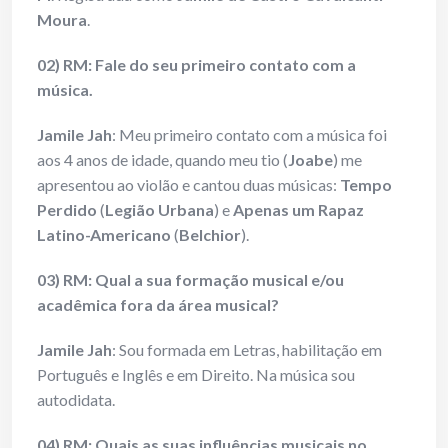
Moura
.
02) RM: Fale do seu primeiro contato com a
música.
Jamile Jah
: Meu primeiro contato com a música foi
aos 4 anos de idade, quando meu tio (
Joabe
) me
apresentou ao violão e cantou duas músicas:
Tempo
Perdido
(
Legião Urbana
) e
Apenas um Rapaz
Latino-Americano
(
Belchior
).
03) RM: Qual a sua formação musical e/ou
acadêmica fora da área musical?
Jamile Jah
: Sou formada em Letras, habilitação em
Português e Inglês e em Direito. Na música sou
autodidata.
04) RM: Quais as suas influências musicais no