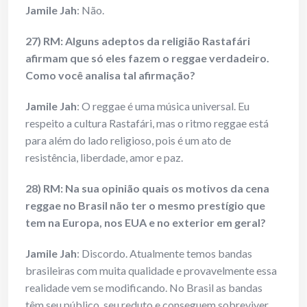
Jamile Jah
: Não.
27) RM: Alguns adeptos da religião Rastafári
afirmam que só eles fazem o reggae verdadeiro.
Como você analisa tal afirmação?
Jamile Jah
: O reggae é uma música universal. Eu
respeito a cultura Rastafári, mas o ritmo reggae está
para além do lado religioso, pois é um ato de
resistência, liberdade, amor e paz.
28) RM: Na sua opinião quais os motivos da cena
reggae no Brasil não ter o mesmo prestígio que
tem na Europa, nos EUA e no exterior em geral?
Jamile Jah
: Discordo. Atualmente temos bandas
brasileiras com muita qualidade e provavelmente essa
realidade vem se modificando. No Brasil as bandas
têm seu público, seu reduto e conseguem sobreviver