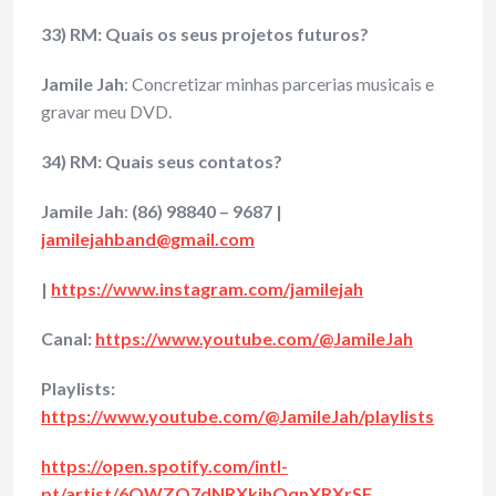
33) RM: Quais os seus projetos futuros?
Jamile Jah
: Concretizar minhas parcerias musicais e
gravar meu DVD.
34) RM: Quais seus contatos?
Jamile Jah
:
(86) 98840 – 9687 |
jamilejahband@gmail.com
|
https://www.instagram.com/jamilejah
Canal:
https://www.youtube.com/@JamileJah
Playlists:
https://www.youtube.com/@JamileJah/playlists
https://open.spotify.com/intl-
pt/artist/6QWZQ7dNRXkihOqnXRXrSF