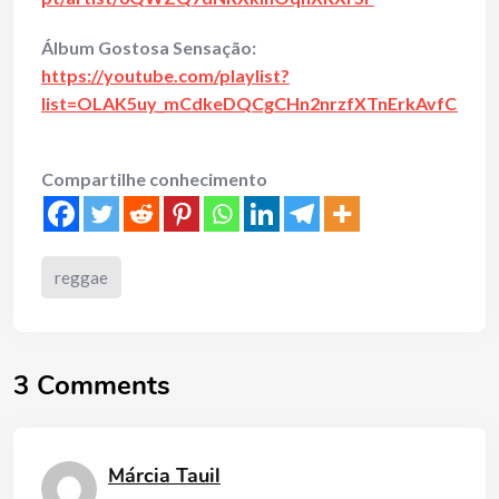
Álbum Gostosa Sensação:
https://youtube.com/playlist?
list=OLAK5uy_mCdkeDQCgCHn2nrzfXTnErkAvfCmti
Compartilhe conhecimento
reggae
3 Comments
Márcia Tauil