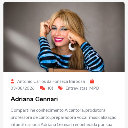
Antonio Carlos da Fonseca Barbosa
03/08/2026
(0)
Entrevistas
,
MPB
Adriana Gennari
Compartilhe conhecimento A cantora, produtora,
professora de canto, preparadora vocal, musicalização
infantil carioca Adriana Gennari reconhecida por sua