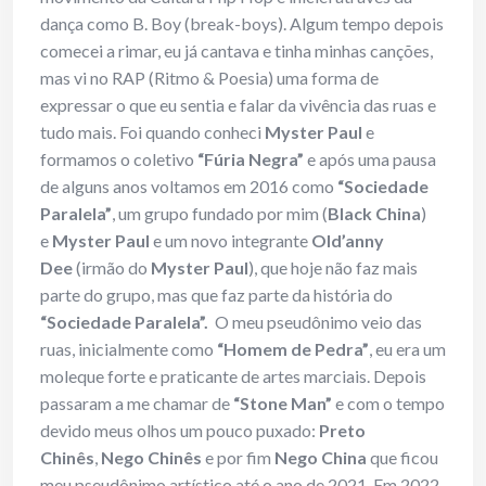
dança como B. Boy (break-boys). Algum tempo depois
comecei a rimar, eu já cantava e tinha minhas canções,
mas vi no RAP (Ritmo & Poesia) uma forma de
expressar o que eu sentia e falar da vivência das ruas e
tudo mais. Foi quando conheci
Myster Paul
e
formamos o coletivo
“Fúria Negra”
e após uma pausa
de alguns anos voltamos em 2016 como
“Sociedade
Paralela”
, um grupo fundado por mim (
Black China
)
e
Myster Paul
e um novo integrante
Old’anny
Dee
(irmão do
Myster Paul
), que hoje não faz mais
parte do grupo, mas que faz parte da história do
“Sociedade Paralela”.
O meu pseudônimo veio das
ruas, inicialmente como
“Homem de Pedra”
, eu era um
moleque forte e praticante de artes marciais. Depois
passaram a me chamar de
“Stone Man”
e com o tempo
devido meus olhos um pouco puxado:
Preto
Chinês
,
Nego Chinês
e por fim
Nego China
que ficou
meu pseudônimo artístico até o ano de 2021. Em 2022