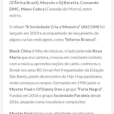
(
Z’África Brasil
),
Moysés
e
Dj Beretta
,
Comando
DMC, Mano Cobra
(Conexão do Morro), entre
outros.
O álbum
“A Sociedade Cria o Monstro”
(ASCOM)
foi
lançado em 2019 e acompanhado do lançamento de
alguns curtas-metragens, como
“Inferno Branco”.
Black China
é filho de músicos, criado pela mãe
Rosa
Maria
que era cantora, cresceu em constante contato
com a música, aprendeu noções de canto, conheceu o
Break nos anos 80, foi um fiel frequentador da Estação
São Bento, ponto de encontro do Hip-Hop paulistano,
onde começou a compor, formando em 1996 junto-a
Myster Paul
e
Ol’Danny Dee
o grupo
“Fúria Negra”
.
Fundou em 2016 o grupo
Sociedade Paralela
desde
2016, atuando como vocalista e compositor.
Myster Paul
iniciou suas atividades no Hip-Hop