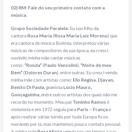
02) RM: Fale do seu primeiro contato com a
música.
Grupo Sociedade Paralela:
Eu sou filho da
cantora
Rosa Maria
(
Rosa Maria Luiz Moreno
) que
era
cantora de música Boêmia. Interpretou várias
músicas de compositores da sua época, eu cresci
ouvindo minha mãe cantar músicas
como:
“Ronda”
(
Paulo Vanzolini
),
“Noite de meu
Bem”
(
Dolores Duran
),
entre outras. Eu cresci vendo
minha mãe com artistas como:
Elis Regina, Djavan,
Benito Di Paula, p
ianista
Lúcio Mauro,
Gonzaguinha
, entre outros artistas dos quais não me
recordo no momento. Meu pai
Toninho Ramos
é
violonista e em 1972 seguiu para
Paris – França
e
após realizar várias turnês por toda Europa ficou
morando por lá, mas mantemos pouco contato pessoal.
A minha mãe
Rosa Maria
seguiu por um tempo a sua