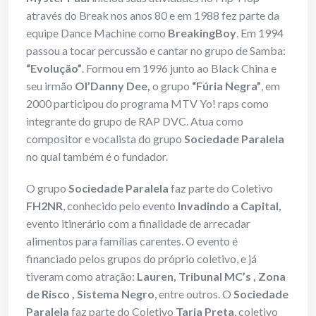
através do Break nos anos 80 e em 1988 fez parte da
equipe Dance Machine como
BreakingBoy
. Em 1994
passou a tocar percussão e cantar no grupo de Samba:
“Evolução”
. Formou em 1996 junto ao Black China e
seu irmão
Ol’Danny Dee,
o grupo
“Fúria Negra”
, em
2000 participou do programa MTV Yo! raps como
integrante do grupo de RAP DVC. Atua como
compositor e vocalista do grupo
Sociedade Paralela
no qual também é o fundador.
O grupo
Sociedade Paralela
faz parte do Coletivo
FH2NR
, conhecido pelo evento
Invadindo a Capital,
evento itinerário com a finalidade de arrecadar
alimentos para famílias carentes. O evento é
financiado pelos grupos do próprio coletivo, e já
tiveram como atração:
Lauren, Tribunal MC’s , Zona
de Risco , Sistema Negro
, entre outros. O
Sociedade
Paralela
faz parte do Coletivo
Tarja Preta
, coletivo