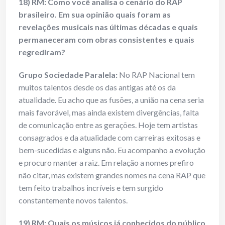
18) RM: Como você analisa o cenário do RAP
brasileiro. Em sua opinião quais foram as
revelações musicais nas últimas décadas e quais
permaneceram com obras consistentes e quais
regrediram?
Grupo Sociedade Paralela:
No RAP Nacional tem
muitos talentos desde os das antigas até os da
atualidade. Eu acho que as fusões, a união na cena seria
mais favorável, mas ainda existem divergências, falta
de comunicação entre as gerações. Hoje tem artistas
consagrados e da atualidade com carreiras exitosas e
bem-sucedidas e alguns não. Eu acompanho a evolução
e procuro manter a raiz. Em relação a nomes prefiro
não citar, mas existem grandes nomes na cena RAP que
tem feito trabalhos incríveis e tem surgido
constantemente novos talentos.
19) RM: Quais os músicos já conhecidos do público