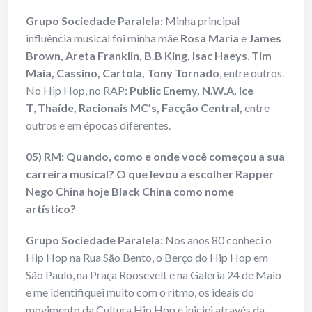
Grupo Sociedade Paralela:
Minha principal
influência musical foi minha mãe
Rosa Maria
e
James
Brown, Areta Franklin, B.B King, Isac Haeys
,
Tim
Maia, Cassino, Cartola, Tony Tornado
, entre outros.
No Hip Hop, no RAP:
Public Enemy, N.W.A, Ice
T
,
Thaíde, Racionais MC’s, Facção Central,
entre
outros e em épocas diferentes.
05) RM: Quando, como e onde você começou a sua
carreira musical? O que levou a escolher Rapper
Nego China hoje Black China como nome
artístico?
Grupo Sociedade Paralela:
Nos anos 80 conheci o
Hip Hop na Rua São Bento, o Berço do Hip Hop em
São Paulo, na Praça Roosevelt e na Galeria 24 de Maio
e me identifiquei muito com o ritmo, os ideais do
movimento da Cultura Hip Hop e iniciei através da