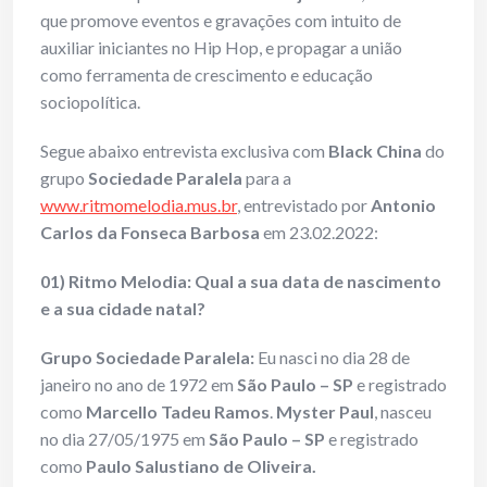
que promove eventos e gravações com intuito de
auxiliar iniciantes no Hip Hop, e propagar a união
como ferramenta de crescimento e educação
sociopolítica.
Segue abaixo entrevista exclusiva com
Black China
do
grupo
Sociedade Paralela
para a
www.ritmomelodia.mus.br
, entrevistado por
Antonio
Carlos da Fonseca Barbosa
em 23.02.2022:
01) Ritmo Melodia: Qual a sua data de nascimento
e a sua cidade natal?
Grupo Sociedade Paralela:
Eu nasci no dia 28 de
janeiro no ano de 1972 em
São Paulo – SP
e registrado
como
Marcello Tadeu Ramos
.
Myster Paul
, nasceu
no dia 27/05/1975 em
São Paulo – SP
e registrado
como
Paulo Salustiano de Oliveira.