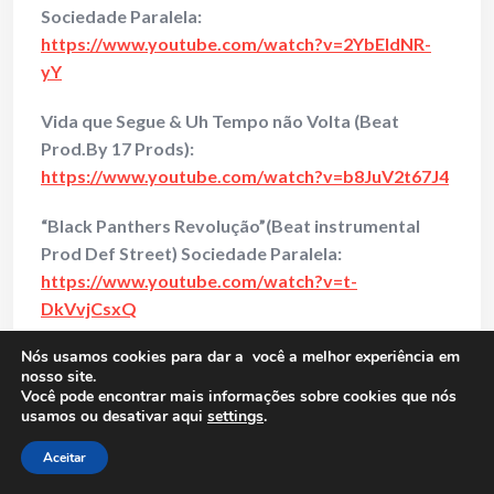
Sociedade Paralela:
https://www.youtube.com/watch?v=2YbEIdNR-
yY
Vida que Segue & Uh Tempo não Volta (Beat
Prod.By 17 Prods):
https://www.youtube.com/watch?v=b8JuV2t67J4
“Black Panthers Revolução”(Beat instrumental
Prod Def Street) Sociedade Paralela:
https://www.youtube.com/watch?v=t-
DkVvjCsxQ
Nós usamos cookies para dar a você a melhor experiência em
Tic Tac!
My Gang! Clack Clack! Bang Bang!
(Beat
nosso site.
instrumental Prod.Johnny Lowd) Sociedade
Você pode encontrar mais informações sobre cookies que nós
Paralela:
https://www.youtube.com/watch?
usamos ou desativar aqui
settings
.
v=xvC8RKU8DXU
Aceitar