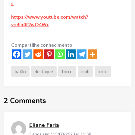
s
https://www.youtube.com/watch?
v=4ln4f2wQ4Wc
Compartilhe conhecimento
baião
destaque
forro
mpb
xote
2 Comments
Eliane Faria
3 anos ago / 15/08/2023 @ 11:58