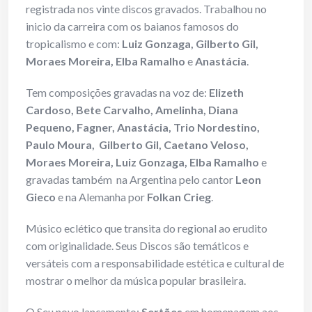
registrada nos vinte discos gravados. Trabalhou no
inicio da carreira com os baianos famosos do
tropicalismo e com:
Luiz Gonzaga, Gilberto Gil,
Moraes Moreira, Elba Ramalho
e
Anastácia
.
Tem composições gravadas na voz de:
Elizeth
Cardoso, Bete Carvalho, Amelinha, Diana
Pequeno, Fagner, Anastácia, Trio Nordestino,
Paulo Moura, Gilberto Gil, Caetano Veloso,
Moraes Moreira, Luiz Gonzaga, Elba Ramalho
e
gravadas também na Argentina pelo cantor
Leon
Gieco
e na Alemanha por
Folkan Crieg
.
Músico eclético que transita do regional ao erudito
com originalidade. Seus Discos são temáticos e
versáteis com a responsabilidade estética e cultural de
mostrar o melhor da música popular brasileira.
O Seu novo lançamento:
Sertões
em homenagem aos