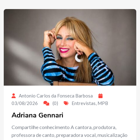
Antonio Carlos da Fonseca Barbosa
03/08/2026
(0)
Entrevistas
,
MPB
Adriana Gennari
Compartilhe conhecimento A cantora, produtora,
professora de canto, preparadora vocal, musicalização