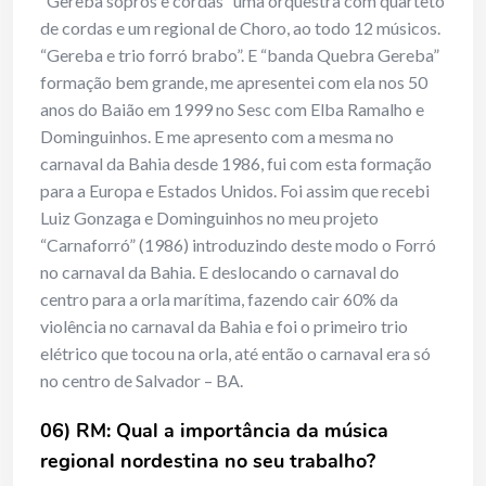
“Gereba sopros e cordas” uma orquestra com quarteto
de cordas e um regional de Choro, ao todo 12 músicos.
“Gereba e trio forró brabo”. E “banda Quebra Gereba”
formação bem grande, me apresentei com ela nos 50
anos do Baião em 1999 no Sesc com Elba Ramalho e
Dominguinhos. E me apresento com a mesma no
carnaval da Bahia desde 1986, fui com esta formação
para a Europa e Estados Unidos. Foi assim que recebi
Luiz Gonzaga e Dominguinhos no meu projeto
“Carnaforró” (1986) introduzindo deste modo o Forró
no carnaval da Bahia. E deslocando o carnaval do
centro para a orla marítima, fazendo cair 60% da
violência no carnaval da Bahia e foi o primeiro trio
elétrico que tocou na orla, até então o carnaval era só
no centro de Salvador – BA.
06) RM: Qual a importância da música
regional nordestina no seu trabalho?