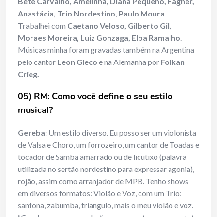
Bete Carvalho, Amelinha, Diana Pequeno, Fagner,
Anastácia, Trio Nordestino, Paulo Moura
.
Trabalhei com
Caetano Veloso, Gilberto Gil,
Moraes Moreira, Luiz Gonzaga, Elba Ramalho
.
Músicas minha foram gravadas também na Argentina
pelo cantor
Leon Gieco
e na Alemanha por
Folkan
Crieg.
05) RM: Como você define o seu estilo
musical?
Gereba:
Um estilo diverso. Eu posso ser um violonista
de Valsa e Choro, um forrozeiro, um cantor de Toadas e
tocador de Samba amarrado ou de licutixo (palavra
utilizada no sertão nordestino para expressar agonia),
rojão, assim como arranjador de MPB. Tenho shows
em diversos formatos: Violão e Voz, com um Trio:
sanfona, zabumba, triangulo, mais o meu violão e voz.