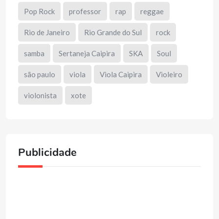
Pop Rock
professor
rap
reggae
Rio de Janeiro
Rio Grande do Sul
rock
samba
Sertaneja Caipira
SKA
Soul
são paulo
viola
Viola Caipira
Violeiro
violonista
xote
Publicidade