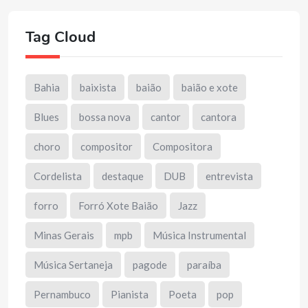
Tag Cloud
Bahia
baixista
baião
baião e xote
Blues
bossa nova
cantor
cantora
choro
compositor
Compositora
Cordelista
destaque
DUB
entrevista
forro
Forró Xote Baião
Jazz
Minas Gerais
mpb
Música Instrumental
Música Sertaneja
pagode
paraíba
Pernambuco
Pianista
Poeta
pop