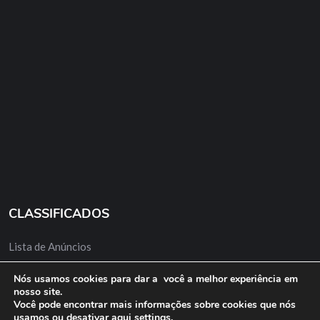
CLASSIFICADOS
Lista de Anúncios
Minha Conta
Nós usamos cookies para dar a você a melhor experiência em
nosso site.
Anuncie Grátis
Você pode encontrar mais informações sobre cookies que nós
usamos ou desativar aqui
settings
.