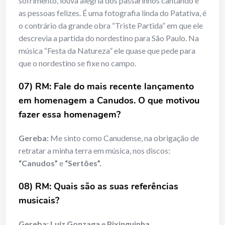
sofrimento, louva alegria dos passarinhos cantando e
as pessoas felizes. É uma fotografia linda do Patativa, é
o contrário da grande obra “Triste Partida” em que ele
descrevia a partida do nordestino para São Paulo. Na
música “Festa da Natureza” ele quase que pede para
que o nordestino se fixe no campo.
07) RM: Fale do mais recente lançamento
em homenagem a Canudos. O que motivou
fazer essa homenagem?
Gereba:
Me sinto como Canudense, na obrigação de
retratar a minha terra em música, nos discos:
“Canudos”
e
“Sertões”.
08) RM: Quais são as suas referências
musicais?
Gereba: Luiz Gonzaga
e
Pixinguinha.