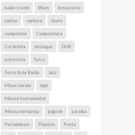
baião e xote
Blues
bossa nova
cantor
cantora
choro
compositor
Compositora
Cordelista
destaque
DUB
entrevista
forro
Forró Xote Baião
Jazz
Minas Gerais
mpb
Música Instrumental
Música Sertaneja
pagode
paraíba
Pernambuco
Pianista
Poeta