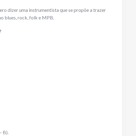
quero dizer uma instrumentista que se propõe a trazer
no blues, rock, folk e MPB.
?
– B).