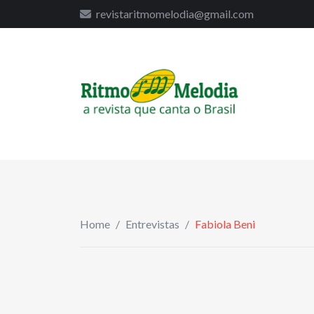
to
revistaritmomelodia@gmail.com
content
Home
/
Entrevistas
/
Fabiola Beni