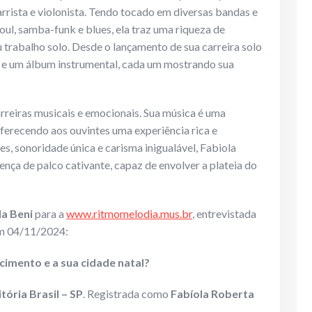
arrista e violonista. Tendo tocado em diversas bandas e
ul, samba-funk e blues, ela traz uma riqueza de
 trabalho solo. Desde o lançamento de sua carreira solo
s e um álbum instrumental, cada um mostrando sua
rreiras musicais e emocionais. Sua música é uma
oferecendo aos ouvintes uma experiência rica e
, sonoridade única e carisma inigualável, Fabiola
ença de palco cativante, capaz de envolver a plateia do
la Beni
para a
www.ritmomelodia.mus.br
, entrevistada
 04/11/2024:
cimento e a sua cidade natal?
itória Brasil – SP
. Registrada como
Fabíola Roberta