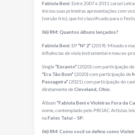
Fabiola Beni
: Entre 2007 e 2011 cursei Letra
iniciou suas primeiras apresentações com voz
(versão trio), que foi classificado para o Fe
06) RM: Quantos álbuns lançados?
Fabiola Beni
: EP
“N° 2”
(2019): Mixado e ma
influências de viola instrumental e meu ex-pro
Single
“Encanto”
(2020) com participação d
“Era Tão Bom”
(2020) com participação de
M
Passageira”
(2021) com participação do can
diretamente de
Cleveland, Ohio
.
Álbum
“Fabiola Beni e Violeiras Fora da Ca
nome, contemplado pelo PROAC Artistas Inic
na
Fatec Tatuí – SP
.
06) RM: Como você se define como Violei