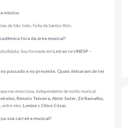
 a música.
festas de São João, Folia de Santos Reis.
cadêmica fora da área musical?
autodidata. Sou formada em
Letras
na
UNESP –
s no passado e no presente. Quais deixaram de ter
o que me emociona, independente de estilo musical.
ireles, Renato Teixeira, Almir Sater, Zé Ramalho,
 entre eles,
Lenine
e
Chico César
.
u sua carreira musical?