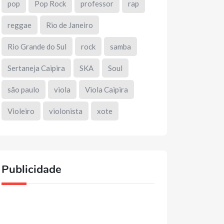
pop
Pop Rock
professor
rap
reggae
Rio de Janeiro
Rio Grande do Sul
rock
samba
Sertaneja Caipira
SKA
Soul
são paulo
viola
Viola Caipira
Violeiro
violonista
xote
Publicidade