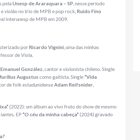
s pela
Unesp de Araraquara – SP
, nesse período
 e violão no trio de MPB e pop rock,
Ruído Fino
stival Interunesp de MPB em 2009.
sterizado por
Ricardo Vignini
, uma das minhas
fessor de Viola.
e
Emanuel González
, cantor e violonista chileno. Single
urillus Augustus
como gaitista. Single
“Vida
tor de folk estadunidense
Adam Reifsnider
,
ixa”
(2022): um álbum ao vivo fruto do show de mesmo
iantes. EP
“O céu da minha cabeça”
(2024) gravado
ra?