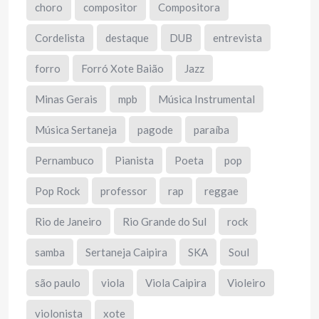
choro
compositor
Compositora
Cordelista
destaque
DUB
entrevista
forro
Forró Xote Baião
Jazz
Minas Gerais
mpb
Música Instrumental
Música Sertaneja
pagode
paraíba
Pernambuco
Pianista
Poeta
pop
Pop Rock
professor
rap
reggae
Rio de Janeiro
Rio Grande do Sul
rock
samba
Sertaneja Caipira
SKA
Soul
são paulo
viola
Viola Caipira
Violeiro
violonista
xote