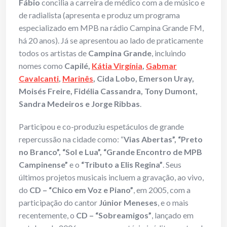
Fábio
concilia a carreira de médico com a de músico e
de radialista (apresenta e produz um programa
especializado em MPB na rádio Campina Grande FM,
há 20 anos). Já se apresentou ao lado de praticamente
todos os artistas de
Campina Grande
, incluindo
nomes como
Capilé,
Kátia Virgínia
,
Gabmar
Cavalcanti
,
Marinês
, Cida Lobo, Emerson Uray,
Moisés Freire, Fidélia Cassandra, Tony Dumont,
Sandra Medeiros e Jorge Ribbas
.
Participou e co-produziu espetáculos de grande
repercussão na cidade como: “
Vias Abertas”, “Preto
no Branco”, “Sol e Lua”, “Grande Encontro de MPB
Campinense”
e o
“Tributo a Elis Regina”
. Seus
últimos projetos musicais incluem a gravação, ao vivo,
do
CD – “Chico em Voz e Piano”
, em 2005, com a
participação do cantor
Júnior Meneses
, e o mais
recentemente, o
CD – “Sobreamigos”
, lançado em