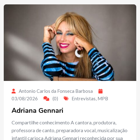
Antonio Carlos da Fonseca Barbosa
03/08/2026
(0)
Entrevistas
,
MPB
Adriana Gennari
Compartilhe conhecimento A cantora, produtora,
professora de canto, preparadora vocal, musicalização
infantil carioca Adriana Gennari reconhecida por sua