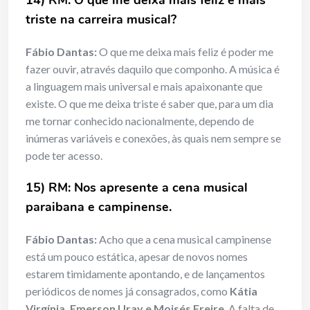
14) RM: O que lhe deixa mais feliz e mais
triste na carreira musical?
Fábio Dantas:
O que me deixa mais feliz é poder me
fazer ouvir, através daquilo que componho. A música é
a linguagem mais universal e mais apaixonante que
existe. O que me deixa triste é saber que, para um dia
me tornar conhecido nacionalmente, dependo de
inúmeras variáveis e conexões, às quais nem sempre se
pode ter acesso.
15) RM: Nos apresente a cena musical
paraibana e campinense.
Fábio Dantas:
Acho que a cena musical campinense
está um pouco estática, apesar de novos nomes
estarem timidamente apontando, e de lançamentos
periódicos de nomes já consagrados, como
Kátia
Virgínia, Emerson Uray e Moisés Freire
. A falta de