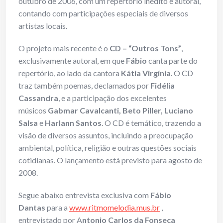
outubro de 2006, com um repertório inédito e autoral,
contando com participações especiais de diversos
artistas locais.
O projeto mais recente é o
CD – “Outros Tons”
,
exclusivamente autoral, em que
Fábio
canta parte do
repertório, ao lado da cantora
Kátia Virgínia
. O CD
traz também poemas, declamados por
Fidélia
Cassandra
, e a participação dos excelentes
músicos
Gabmar Cavalcanti, Beto Piller, Luciano
Salsa
e
Harlann Santos
. O CD é temático, trazendo a
visão de diversos assuntos, incluindo a preocupação
ambiental, política, religião e outras questões sociais
cotidianas. O lançamento está previsto para agosto de
2008.
Segue abaixo entrevista exclusiva com
Fábio
Dantas
para a
www.ritmomelodia.mus.br
,
entrevistado por A
ntonio Carlos da Fonseca