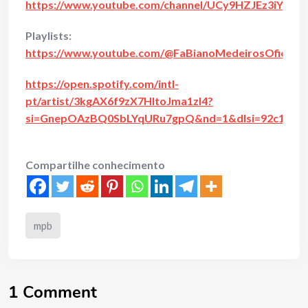
https://www.youtube.com/channel/UCy9HZJEz3iYuZ
Playlists:
https://www.youtube.com/@FaBianoMedeirosOficial/pl
https://open.spotify.com/intl-
pt/artist/3kgAX6f9zX7HItoJma1zl4?
si=GnepOAzBQ0SbLYqURu7gpQ&nd=1&dlsi=92c1d5c
Compartilhe conhecimento
mpb
1 Comment