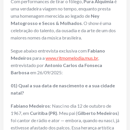
Com performances de tirar o fôlego,
Pura Alquimia
é
uma verdadeira viagem no tempo, enquanto presta
uma homenagem merecida ao legado de
Ney
Matogrosso e Secos & Molhados
. O show é uma
celebração do talento, da ousadia e da arte de um dos
maiores nomes da música brasileira.
Segue abaixo entrevista exclusiva com
Fabiano
Medeiros
para a
www.ritmomelodia.mus.br
,
entrevistado por
Antonio Carlos da Fonseca
Barbosa
em 26/09/2025:
01) Qual a sua data de nascimento e a sua cidade
natal?
Fabiano Medeiros
: Nasci no dia 12 de outubro de
1967, em
Curitiba (PR)
. Meu pai (
Gilberto Medeiros
)
foi cantor de rádio e ator — embora, quando eu nasci, já
estivesse afastado dos palcos. Essa herança artística