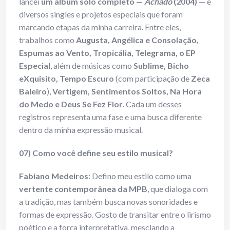
lancei
um álbum solo completo —
Achado
(2004)
— e
diversos singles e projetos especiais que foram
marcando etapas da minha carreira. Entre eles,
trabalhos como
Augusta, Angélica e Consolação,
Espumas ao Vento, Tropicália, Telegrama, o EP
Especial
, além de músicas como
Sublime, Bicho
eXquisito, Tempo Escuro
(com participação de
Zeca
Baleiro
),
Vertigem, Sentimentos Soltos, Na Hora
do Medo e Deus Se Fez Flor
. Cada um desses
registros representa uma fase e uma busca diferente
dentro da minha expressão musical.
07) Como você define seu estilo musical?
Fabiano Medeiros
: Defino meu estilo como uma
vertente contemporânea da MPB
, que dialoga com
a tradição, mas também busca novas sonoridades e
formas de expressão. Gosto de transitar entre o lirismo
poético e a força interpretativa, mesclando a