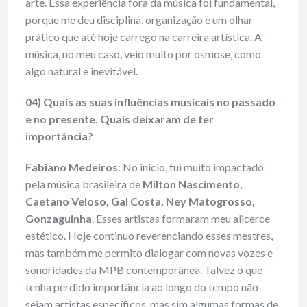
arte. Essa experiência fora da música foi fundamental,
porque me deu disciplina, organização e um olhar
prático que até hoje carrego na carreira artística. A
música, no meu caso, veio muito por osmose, como
algo natural e inevitável.
04) Quais as suas influências musicais no passado
e no presente. Quais deixaram de ter
importâ
ncia?
Fabiano Medeiros
: No início, fui muito impactado
pela música brasileira de
Milton Nascimento,
Caetano Veloso, Gal Costa, Ney Matogrosso,
Gonzaguinha
. Esses artistas formaram meu alicerce
estético. Hoje continuo reverenciando esses mestres,
mas também me permito dialogar com novas vozes e
sonoridades da MPB contemporânea. Talvez o que
tenha perdido importância ao longo do tempo não
sejam artistas específicos, mas sim algumas formas de