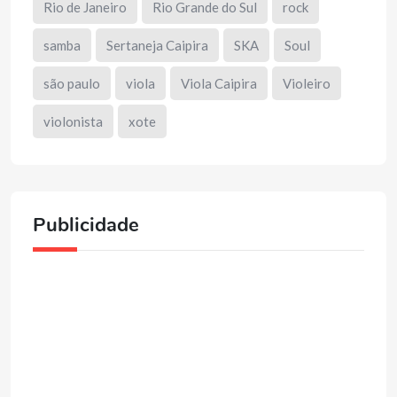
Rio de Janeiro
Rio Grande do Sul
rock
samba
Sertaneja Caipira
SKA
Soul
são paulo
viola
Viola Caipira
Violeiro
violonista
xote
Publicidade