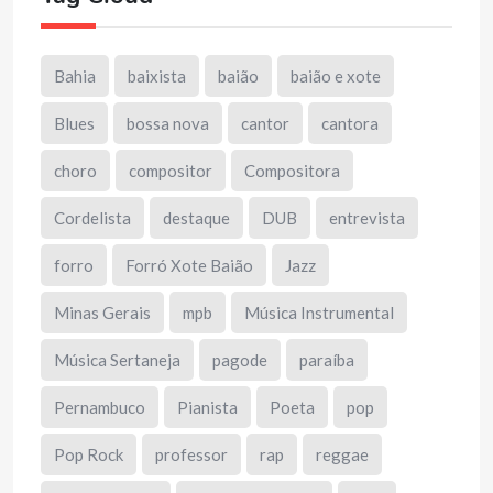
Bahia
baixista
baião
baião e xote
Blues
bossa nova
cantor
cantora
choro
compositor
Compositora
Cordelista
destaque
DUB
entrevista
forro
Forró Xote Baião
Jazz
Minas Gerais
mpb
Música Instrumental
Música Sertaneja
pagode
paraíba
Pernambuco
Pianista
Poeta
pop
Pop Rock
professor
rap
reggae