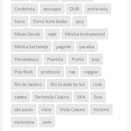
Cordelista
destaque
DUB
entrevista
forro
Forró Xote Baião
Jazz
Minas Gerais
mpb
Música Instrumental
Música Sertaneja
pagode
paraíba
Pernambuco
Pianista
Poeta
pop
Pop Rock
professor
rap
reggae
Rio de Janeiro
Rio Grande do Sul
rock
samba
Sertaneja Caipira
SKA
Soul
são paulo
viola
Viola Caipira
Violeiro
violonista
xote