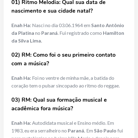
01) Ritmo Melodia: Qual sua data de
nascimento e sua cidade natal?
Enah Ha:
Nasci no dia 03.06.1964 em
Santo Antônio
da Platina
no
Paraná
. Fui registrado como
Hamilton
da Silva Lima.
02) RM: Como foi o seu primeiro contato
com a música?
Enah Ha:
Foi no ventre de minha mãe, a batida do
coração tem o pulsar sincopado ao ritmo do reggae.
03) RM: Qual sua formação musical e
acadêmica fora música?
Enah Ha:
Autodidata musical e Ensino médio. Em
1983, eu era serralheiro no
Paraná.
Em
São Paulo
fui