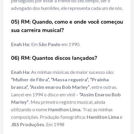
perseguido por estar à frente do seu tempo, ser o
advogado dos humildes, ele representa cada um de nós.
05) RM: Quando, como e onde você começou
sua carreira musical?
Enah Ha:
Em
São Paulo
em 1990.
06) RM: Quantos discos lançados?
Enah Ha:
As minhas músicas de maior sucesso são:
“Mulher de Fibra”, “Massa regueira”, “Prainha
branca”, “Assim enarou Bob Marley”
, entre outras.
Lancei em 1994 o disco em vinil –
“
Assim Enarou Bob
Marley”
. Meu primeiro registro musical, ainda
utilizando o nome
Hamilton Lima.
Traz as minhas
composições. Produção fonográfica:
Hamilton Lima
e
JBS Produções
. Em 1998