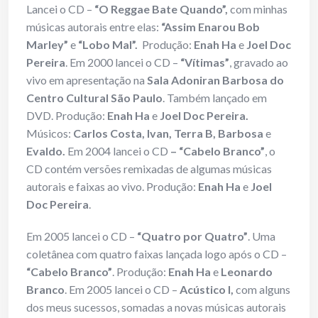
Lancei o CD –
“O Reggae Bate Quando”,
com minhas
músicas autorais entre elas:
“Assim Enarou Bob
Marley”
e
“Lobo Mal”.
Produção:
Enah Ha
e
Joel Doc
Pereira
. Em 2000 lancei o CD –
“Vítimas”
, gravado ao
vivo em apresentação na
Sala Adoniran Barbosa do
Centro Cultural São Paulo
. Também lançado em
DVD. Produção:
Enah Ha
e
Joel Doc Pereira.
Músicos:
Carlos Costa, Ivan, Terra B, Barbosa
e
Evaldo.
Em 2004 lancei o CD
– “Cabelo Branco”
, o
CD contém versões remixadas de algumas músicas
autorais e faixas ao vivo. Produção:
Enah Ha
e
Joel
Doc Pereira
.
Em 2005 lancei o CD –
“Quatro por Quatro”
. Uma
coletânea com quatro faixas lançada logo após o CD –
“Cabelo Branco”
. Produção:
Enah Ha
e
Leonardo
Branco
. Em 2005 lancei o CD –
Acústico I,
com alguns
dos meus sucessos, somadas a novas músicas autorais