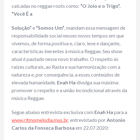
calcadas no reggae roots como:
“O Joio e o Trigo”,
“Você É a
Solução”
e
“Somos Um”
, mandam essa mensagem de
responsabilidade social nesses novos tempos em que
vivemos, de forma positiva e, claro, leve e dançante,
características inerentes à música Reggae. Seu show
atual é pautado nesse novo trabalho. O respeito às
raízes culturais, ao Rasta e sua harmonização com a
natureza e, por consequência, a esses conteúdos de
elevada humanidade.
Enah Ha
divulga sua máxima:
promover o respeito e a união incondicional através da
música Reggae.
Segue abaixo entrevista exclusiva com
Enah Ha
para a
www.ritmomelodia.mus.br
, entrevistado por
Antonio
Carlos da Fonseca Barbosa
em 22.07.2020: