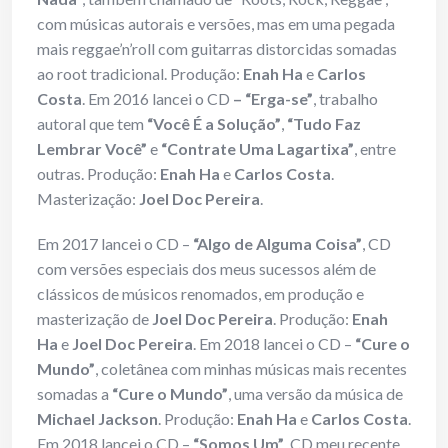
com músicas autorais e versões, mas em uma pegada
mais reggae’n’roll com guitarras distorcidas somadas
ao root tradicional. Produção:
Enah Ha
e
Carlos
Costa
. Em 2016 lancei o CD
– “Erga-se”
, trabalho
autoral que tem
“Você É a Solução”
,
“Tudo Faz
Lembrar Você”
e
“Contrate Uma Lagartixa”
, entre
outras. Produção:
Enah Ha
e
Carlos Costa
.
Masterização:
Joel Doc Pereira
.
Em 2017 lancei o CD –
“Algo de Alguma Coisa”
, CD
com versões especiais dos meus sucessos além de
clássicos de músicos renomados, em produção e
masterização de
Joel Doc Pereira
. Produção:
Enah
Ha
e
Joel Doc Pereira
. Em 2018 lancei o CD –
“Cure o
Mundo”
, coletânea com minhas músicas mais recentes
somadas a
“Cure o Mundo”
, uma versão da música de
Michael Jackson
. Produção:
Enah Ha
e
Carlos Costa
.
Em 2018 lancei o CD –
“Somos Um”
, CD meu recente