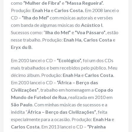
como
“Mulher de Fibra”
e
“Massa Regueira”.
Produção:
Enah Ha
e
Carlos Costa.
Em 2008 lancei o
CD –
“Ilha do Mel”
com músicas autorais e versões
com banda de algumas músicas do
Acústico I
.
Sucessos como: “
Ilha do Mel”
e
“Voa Pássaro”
, estão
nesse trabalho. Produção:
Enah Ha, Carlos Costa
e
Eryx du B
.
Em 2010 lancei o CD –
“Ecológico”,
foi um dos CDs
mais trabalhados e bem recebidos pelo público. Meu
décimo álbum. Produção:
Enah Ha
e
Carlos Costa
.
Em 2010 lancei o CD –
“África – Berço das
Civilizações”
, trabalho em homenagem a
Copa do
Mundo de Futebol de Rua
, realizada em 2010 em
São Paulo
. Com minhas músicas de sucessos e a
inédita “
África – Berço das Civilizações”
, feita
especialmente para a ocasião. Produção:
Enah Ha
e
Carlos Costa
. Em 2013 lancei o CD –
“Prainha