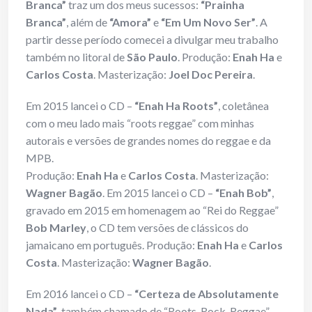
Branca”
traz um dos meus sucessos:
“Prainha
Branca”
, além de
“Amora”
e
“Em Um Novo Ser”
. A
partir desse período comecei a divulgar meu trabalho
também no litoral de
São Paulo
. Produção:
Enah Ha
e
Carlos Costa
. Masterização:
Joel Doc Pereira
.
Em 2015 lancei o CD –
“Enah Ha Roots”
, coletânea
com o meu lado mais “roots reggae” com minhas
autorais e versões de grandes nomes do reggae e da
MPB.
Produção:
Enah Ha
e
Carlos Costa
. Masterização:
Wagner Bagão
. Em 2015 lancei o CD –
“Enah Bob”
,
gravado em 2015 em homenagem ao “Rei do Reggae”
Bob Marley
, o CD tem versões de clássicos do
jamaicano em português. Produção:
Enah Ha
e
Carlos
Costa
. Masterização:
Wagner Bagão
.
Em 2016 lancei o CD –
“Certeza de Absolutamente
Nada”
, também chamado de “Roots, Rock, Reggae”,