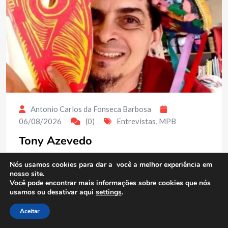
Antonio Carlos da Fonseca Barbosa
06/08/2026
(0)
Entrevistas
,
MPB
Tony Azevedo
Compartilhe conhecimento Tony Azevedo celebra a
Nós usamos cookies para dar a você a melhor experiência em
cultura popular brasileira por meio da música, da
nosso site.
Você pode encontrar mais informações sobre cookies que nós
pesquisa e da tradição com mais de quatro décadas de
usamos ou desativar aqui
settings
.
dedicação à cultura popular brasileira, o músico,
compositor, pesquisador e produtor cultural. Tony
Aceitar
Azevedo construiu uma…