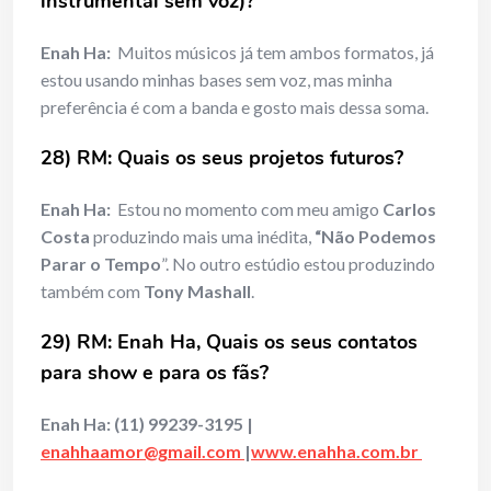
instrumental sem voz)?
Enah Ha:
Muitos músicos já tem ambos formatos, já
estou usando minhas bases sem voz, mas minha
preferência é com a banda e gosto mais dessa soma.
28) RM: Quais os seus projetos futuros?
Enah Ha:
Estou no momento com meu amigo
Carlos
Costa
produzindo mais uma inédita,
“Não Podemos
Parar o Tempo
”. No outro estúdio estou produzindo
também com
Tony Mashall
.
29) RM: Enah Ha, Quais os seus contatos
para show e para os fãs?
Enah Ha:
(11) 99239-3195 |
enahhaamor@gmail.com
|
www.enahha.com.br