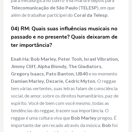
para metalúrgica no bairro Vila Maria e depois para
Telecomunicação de São Paulo
(
TELESP
), em que
além de trabalhar participei do
Coral da Telesp
.
04) RM: Quais suas influências musicais no
passado e no presente? Quais deixaram de
ter importância?
Enah Ha:
Bob Marley, Peter Tosh, Israel Vibration,
Jimmy Cliff, Alpha Blondy, The Gladiators,
Gregory Isaacs, Pato Banton, UB40
e no momento
Damian Marley, Dezarie, Cedric Myton.
O reggae
tem várias vertentes, suas letras falam de consciência
social, de amor, sobre os direitos humanitários, paz de
espírito. Você de bem com você mesmo, todas as
tendências do reggae, trazem sua importância. O
reggae é uma cultura viva que
Bob Marley
pregou. É
importante dar um recado através da música.
Bob
foi