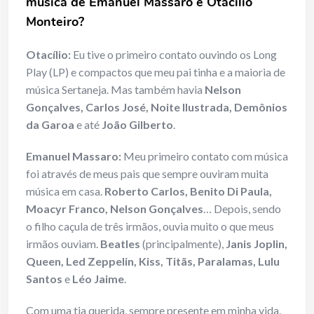
música de Emanuel Massaro e Otacílio
Monteiro?
Otacílio:
Eu tive o primeiro contato ouvindo os Long
Play (LP) e compactos que meu pai tinha e a maioria de
música Sertaneja. Mas também havia
Nelson
Gonçalves, Carlos José, Noite Ilustrada, Demônios
da Garoa
e até
João Gilberto
.
Emanuel Massaro:
Meu primeiro contato com música
foi através de meus pais que sempre ouviram muita
música em casa.
Roberto Carlos, Benito Di Paula,
Moacyr Franco, Nelson Gonçalves
… Depois, sendo
o filho caçula de três irmãos, ouvia muito o que meus
irmãos ouviam.
Beatles
(principalmente),
Janis Joplin,
Queen, Led Zeppelin, Kiss, Titãs, Paralamas, Lulu
Santos
e
Léo Jaime
.
Com uma tia querida, sempre presente em minha vida,