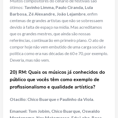
Muitos compositores do cenário de festivais são
ótimos:
Tavinho Limma, Paulo Ciranda, Lula
Barbosa, Zé Alexandre, João Lejambre
, enfim
centenas de grandes artistas que não se sobressaem
devido à falta de espaço na mídia. Mas acreditamos
que os grandes mestres, que ainda são nossas
referências, continuarão em primeiro plano. O ato de
compor hoje não vem embutido de uma carga social e
política como era nas décadas de 60 e 70, por exemplo.
Deveria, mas não vem.
20) RM: Quais os músicos já conhecidos do
público que vocês têm como exemplo de
profissionalismo e qualidade artística?
Otacílio:
Chico Buarque
e
Paulinho da Viola
.
Emanuel:
Tom Jobim, Chico Buarque, Oswaldo
Montenegro, Ney Matogrosso, Edu Lobo, Boca