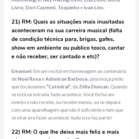
Livre, Dori Caymmi, Toquinho
e
Ivan Lins
.
21) RM: Quais as situações mais inusitadas
aconteceram na sua carreira musical (falta
de condição técnica para, brigas, gafes,
show em ambiente ou publico tosco, cantar
e não receber, ser cantado e etc)?
Emanuel:
Em um recital em homenagem ao centenário
de
Noel Rosa
e
Adoniran Barbosa
, uma moça pediu
que tocássemos
“Catedral”
, da
Zélia Duncan
. Quando
se está na estrada, tudo acontece. Você fecha um
evento e não recebe, ou recebe menos, ou se depara
com uma aparelhagem que não é suficiente e tem que
se virar pra fazer acontecer, tudo isso faz parte!
22) RM: O que lhe deixa mais feliz e mais