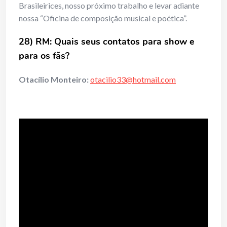
Brasileirices, nosso próximo trabalho e levar adiante
nossa “Oficina de composição musical e poética”.
28) RM: Quais seus contatos para show e
para os fãs?
Otacílio Monteiro:
otacilio33@hotmail.com