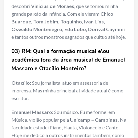
descobri
Vinícius de Moraes
, que se tornou minha
grande paixão da infância. Com ele vieram
Chico
Buarque, Tom Jobim, Toquinho, Ivan Lins,
Oswaldo Montenegro, Edu Lobo, Dorival Caymmi
e tantos outros monstros sagrados que cultuo até hoje.
03) RM: Qual a formação musical e\ou
acadêmica fora da área musical de Emanuel
Massaro e Otacílio Monteiro?
Otacílio:
Sou jornalista, atuo em assessoria de
imprensa. Mas minha principal atividade atual é como
escritor.
Emanuel Massaro:
Sou músico. Eu me formei em
Música, violão popular pela
Unicamp – Campinas.
Na
faculdade estudei Piano, Flauta, Violoncelo e Canto.
Hoje me dedico a outros instrumentos também, como