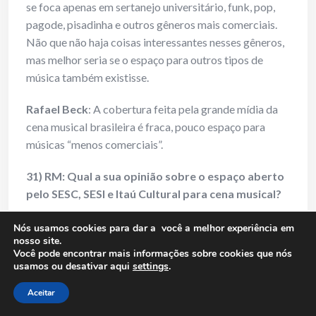
se foca apenas em sertanejo universitário, funk, pop,
pagode, pisadinha e outros gêneros mais comerciais.
Não que não haja coisas interessantes nesses gêneros,
mas melhor seria se o espaço para outros tipos de
música também existisse.
Rafael Beck
: A cobertura feita pela grande mídia da
cena musical brasileira é fraca, pouco espaço para
músicas “menos comerciais”.
31) RM: Qual a sua opinião sobre o espaço aberto
pelo SESC, SESI e Itaú Cultural para cena musical?
Felipe Montanaro
: Acho ótimo. Melhor seria se
Nós usamos cookies para dar a você a melhor experiência em
nosso site.
existissem mais espaços como esses.
Você pode encontrar mais informações sobre cookies que nós
usamos ou desativar aqui
settings
.
Rafael Beck
: Uma das melhores coisas que existe a
nível cultural no Brasil.
Aceitar