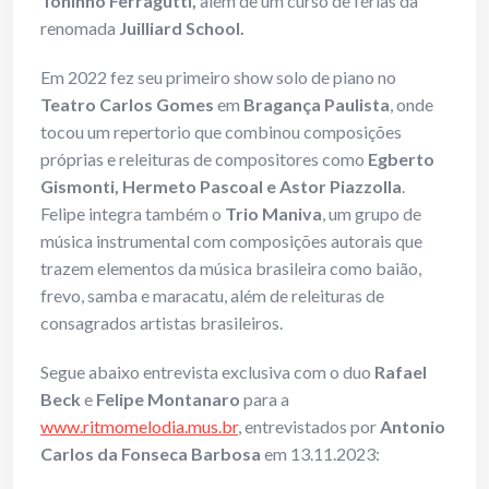
Toninho Ferragutti,
além de um curso de férias da
renomada
Juilliard School.
Em 2022 fez seu primeiro show solo de piano no
Teatro Carlos Gomes
em
Bragança Paulista
, onde
tocou um repertorio que combinou composições
próprias e releituras de compositores como
Egberto
Gismonti, Hermeto Pascoal e Astor Piazzolla
.
Felipe integra também o
Trio Maniva
, um grupo de
música instrumental com composições autorais que
trazem elementos da música brasileira como baião,
frevo, samba e maracatu, além de releituras de
consagrados artistas brasileiros.
Segue abaixo entrevista exclusiva com o duo
Rafael
Beck
e
Felipe Montanaro
para a
www.ritmomelodia.mus.br
, entrevistados por
Antonio
Carlos da Fonseca Barbosa
em 13.11.2023: