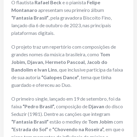
O flautista
Rafael Beck
e o pianista
Felipe
Montanaro
apresentam seu primeiro álbum
“Fantasia Brasil”
, pela gravadora Biscoito Fino,
lançado dia 6 de outubro de 2023, nas principais
plataformas digitais.
O projeto traz um repertório com composições de
grandes nomes da música brasileira, como
Tom
Jobim, Djavan, Hermeto Pascoal, Jacob do
Bandolim e Ivan Lins
, que inclusive participa da faixa
de sua autoria
“Galopes Dance”
, tema que tinha
guardado e ofereceu ao Duo.
O primeiro single, lançado em 19 de setembro, foi da
faixa
“Pedro Brasil”,
composição de
Djavan
do disco
Seduzir (1981). Dentre as canções que integram
“Fantasia Brasil”
estão o medley de
Tom Jobim
com
“Estrada do Sol”
e
“Chovendo na Roseira”,
em que o
piano tem momentos de influência do músico e