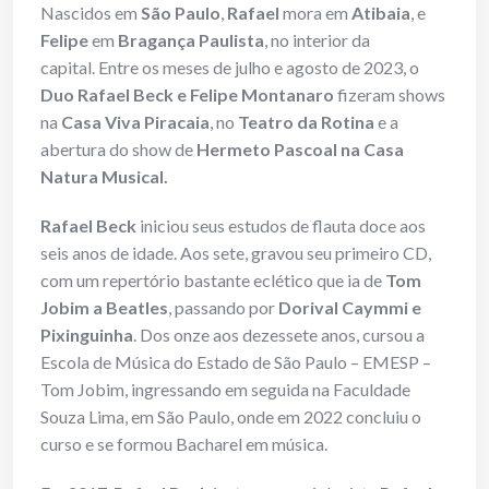
Nascidos em
São Paulo
,
Rafael
mora em
Atibaia
, e
Felipe
em
Bragança Paulista
, no interior da
capital. Entre os meses de julho e agosto de 2023, o
Duo Rafael Beck e Felipe Montanaro
fizeram shows
na
Casa Viva Piracaia
, no
Teatro da Rotina
e a
abertura do show de
Hermeto Pascoal na Casa
Natura Musical.
Rafael Beck
iniciou seus estudos de flauta doce aos
seis anos de idade. Aos sete, gravou seu primeiro CD,
com um repertório bastante eclético que ia de
Tom
Jobim a Beatles
, passando por
Dorival Caymmi e
Pixinguinha
. Dos onze aos dezessete anos, cursou a
Escola de Música do Estado de São Paulo – EMESP –
Tom Jobim, ingressando em seguida na Faculdade
Souza Lima, em São Paulo, onde em 2022 concluiu o
curso e se formou Bacharel em música.