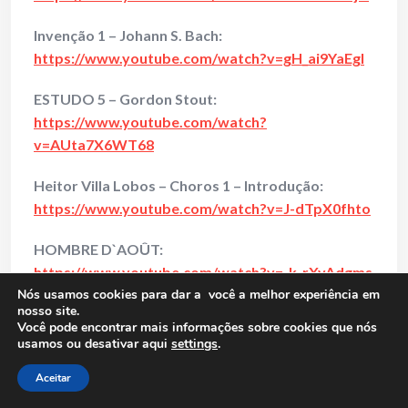
Invenção 1 – Johann S. Bach:
https://www.youtube.com/watch?v=gH_ai9YaEgI
ESTUDO 5 – Gordon Stout:
https://www.youtube.com/watch?
v=AUta7X6WT68
Heitor Villa Lobos – Choros 1 – Introdução:
https://www.youtube.com/watch?v=J-dTpX0fhto
HOMBRE D`AOÛT:
https://www.youtube.com/watch?v=-k-rXyAdgms
Nós usamos cookies para dar a você a melhor experiência em
nosso site.
Trepak – Tschaikowski:
Você pode encontrar mais informações sobre cookies que nós
https://www.youtube.com/watch?
usamos ou desativar aqui
settings
.
v=SsRm4ULd4ro
Aceitar
Masterclass de Percussão, César Simão,