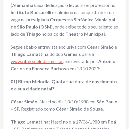
(
Alemanha
). Sua dedicação o levou a ser professor no
Instituto Baccarelli
e culminou na conquista de uma
vaga na prestigiada
Orquestra Sinfônica Municipal
de São Paulo (OSM),
onde exibe todo o seu talento ao
lado de
Thiago
no palco do
Theatro Municipal
.
Segue abaixo entrevista exclusiva com
César Simão
e
Thiago Lamattina
do duo
Gênesis
para a
www.ritmomelodia.mus.br
, entrevistado por
Antonio
Carlos da Fonseca Barbosa
em 13.10.2023:
01) Ritmo Melodia: Qual a sua data de nascimento
e a sua cidade natal?
César Simão
: Nasci no dia 13/10/1988 em
São Paulo
– SP.
Registrado como
César Simão de Sousa
.
Thiago Lamattina:
Nasci no dia 17/06/1988 em
Poá
– SP
. Registrado como
Thiago Soares Lamattina.