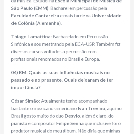
da música. Estudei na
Escola Municipal de Música de
São Paulo (EMM)
, Bacharel em percussão pela
Faculdade Cantareira
e mais tarde na
Universidade
de Colônia
(
Alemanha
).
Thiago Lamattina:
Bacharelado em Percussão
Sinfônica e sou mestrando pela ECA-USP. Também fiz
diversos cursos voltados a percussão com
profissionais renomados no Brasil e Europa.
04) RM: Quais as suas influências musicais no
passado e no presente. Quais deixaram de ter
importância?
César Simão
: Atualmente tenho acompanhado
bastante o mexicano-americano
Ivan Trevino
, aqui no
Brasil gosto muito do duo
Desvio
, além é claro, do
pianista e compositor
Felipe Senna
que inclusive foi o
produtor musical do meu álbum. Não diria que minhas