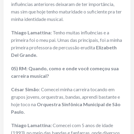
influências anteriores deixaram de ter importância,
mas sim que hoje tenho maturidade o suficiente pra ter
minha identidade musical.
Thiago Lamattina:
Tenho muitas influências e a
primeira foi o meu pai. Umas das principais, foi a minha
primeira professora de percussão erudita
Elizabeth
Del Grande.
05) RM: Quando, como e onde você começou sua
carreira musical?
César Simão
: Comecei minha carreira tocando em
grupos jovens, orquestras, bandas, aprendi bastante e
hoje toco na
Orquestra Sinfônica Municipal de São
Paulo.
Thiago Lamattina:
Comecei com 5 anos de idade
(1993), no meio das bandas e fanfarras, onde diversos