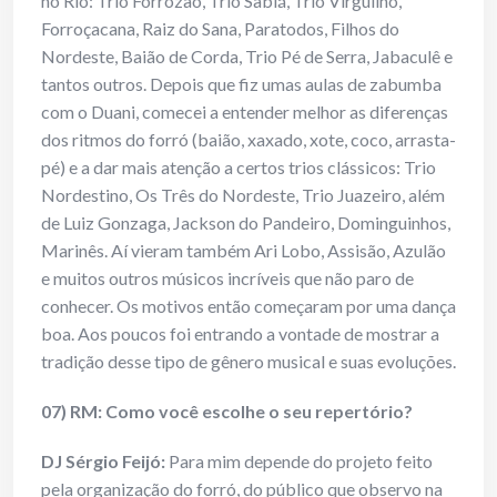
no Rio: Trio Forrozão, Trio Sabiá, Trio Virgulino,
Forroçacana, Raiz do Sana, Paratodos, Filhos do
Nordeste, Baião de Corda, Trio Pé de Serra, Jabaculê e
tantos outros. Depois que fiz umas aulas de zabumba
com o Duani, comecei a entender melhor as diferenças
dos ritmos do forró (baião, xaxado, xote, coco, arrasta-
pé) e a dar mais atenção a certos trios clássicos: Trio
Nordestino, Os Três do Nordeste, Trio Juazeiro, além
de Luiz Gonzaga, Jackson do Pandeiro, Dominguinhos,
Marinês. Aí vieram também Ari Lobo, Assisão, Azulão
e muitos outros músicos incríveis que não paro de
conhecer. Os motivos então começaram por uma dança
boa. Aos poucos foi entrando a vontade de mostrar a
tradição desse tipo de gênero musical e suas evoluções.
07) RM: Como você escolhe o seu repertório?
DJ Sérgio Feijó:
Para mim depende do projeto feito
pela organização do forró, do público que observo na