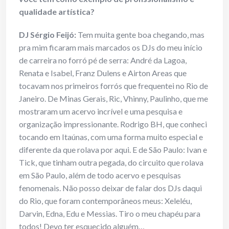
qualidade artística?
DJ Sérgio Feijó:
Tem muita gente boa chegando, mas
pra mim ficaram mais marcados os DJs do meu início
de carreira no forró pé de serra: André da Lagoa,
Renata e Isabel, Franz Dulens e Airton Areas que
tocavam nos primeiros forrós que frequentei no Rio de
Janeiro. De Minas Gerais, Ric, Vhinny, Paulinho, que me
mostraram um acervo incrível e uma pesquisa e
organização impressionante. Rodrigo BH, que conheci
tocando em Itaúnas, com uma forma muito especial e
diferente da que rolava por aqui. E de São Paulo: Ivan e
Tick, que tinham outra pegada, do circuito que rolava
em São Paulo, além de todo acervo e pesquisas
fenomenais. Não posso deixar de falar dos DJs daqui
do Rio, que foram contemporâneos meus: Xeleléu,
Darvin, Edna, Edu e Messias. Tiro o meu chapéu para
todos! Devo ter esquecido alguém…