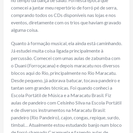
no tempo da dança de salão. Foi nesta época que
comecei a juntar meu repertório de forró pé de serra,
comprando todos os CDs disponíveis nas lojas e nos
eventos, diretamente com os trios que haviam gravado
alguma coisa.
Quanto à formação musical, ela ainda está caminhando.
Já estudei muita coisa ligada principalmente à
percussão. Comecei com umas aulas de zabumba com
o Duani (Forroçacana) e depois maracatu nos diversos
blocos aqui do Rio, principalmente no Rio Maracatu.
Desde pequeno, já adorava batucar, tocava pandeiro e
tantan sem grandes técnicas. Foi quando conheci a
Escola Portátil de Música e a Maracatu Brasil. Fiz
aulas de pandeiro com Celsinho Silva na Escola Portátil
e de diversos instrumentos na Maracatu Brasil:
pandeiro (Rio Pandeiro), cajon, congas, repique, surdo,
timbal… Atualmente estou estudando banjo num bloco
de forró chamado Caramuela e fazendo aulas de