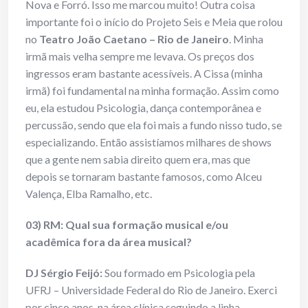
Nova e Forró. Isso me marcou muito! Outra coisa
importante foi o início do Projeto Seis e Meia que rolou
no
Teatro João Caetano – Rio de Janeiro
. Minha
irmã mais velha sempre me levava. Os preços dos
ingressos eram bastante acessíveis. A Cissa (minha
irmã) foi fundamental na minha formação. Assim como
eu, ela estudou Psicologia, dança contemporânea e
percussão, sendo que ela foi mais a fundo nisso tudo, se
especializando. Então assistíamos milhares de shows
que a gente nem sabia direito quem era, mas que
depois se tornaram bastante famosos, como Alceu
Valença, Elba Ramalho, etc.
03) RM: Qual sua formação musical e/ou
acadêmica fora da área musical?
DJ Sérgio Feijó:
Sou formado em Psicologia pela
UFRJ – Universidade Federal do Rio de Janeiro. Exerci
por cinco anos, na área clínica seguindo a linha