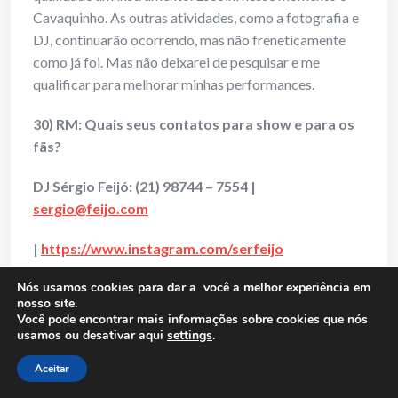
Cavaquinho. As outras atividades, como a fotografia e
DJ, continuarão ocorrendo, mas não freneticamente
como já foi. Mas não deixarei de pesquisar e me
qualificar para melhorar minhas performances.
30) RM: Quais seus contatos para show e para os
fãs?
DJ Sérgio Feijó: (21) 98744 – 7554 |
sergio@feijo.com
|
https://www.instagram.com/serfeijo
Nós usamos cookies para dar a você a melhor experiência em
|
https://web.facebook.com/profile.php?
nosso site.
id=100063543093669
Você pode encontrar mais informações sobre cookies que nós
usamos ou desativar aqui
settings
.
| Canal:
https://www.youtube.com/user/serfeijo
Aceitar