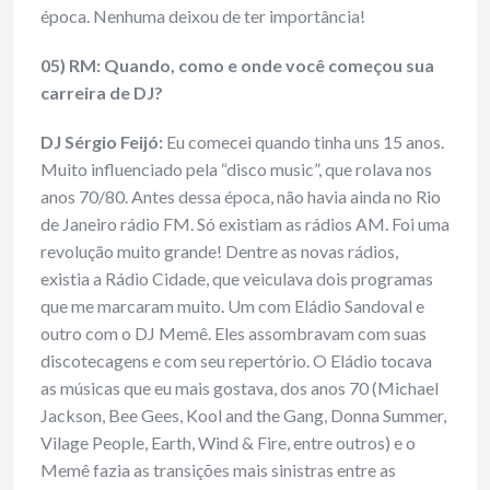
época. Nenhuma deixou de ter importância!
05) RM: Quando, como e onde você começou sua
carreira de DJ?
DJ Sérgio Feijó:
Eu comecei quando tinha uns 15 anos.
Muito influenciado pela “disco music”, que rolava nos
anos 70/80. Antes dessa época, não havia ainda no Rio
de Janeiro rádio FM. Só existiam as rádios AM. Foi uma
revolução muito grande! Dentre as novas rádios,
existia a Rádio Cidade, que veiculava dois programas
que me marcaram muito. Um com Eládio Sandoval e
outro com o DJ Memê. Eles assombravam com suas
discotecagens e com seu repertório. O Eládio tocava
as músicas que eu mais gostava, dos anos 70 (Michael
Jackson, Bee Gees, Kool and the Gang, Donna Summer,
Vilage People, Earth, Wind & Fire, entre outros) e o
Memê fazia as transições mais sinistras entre as