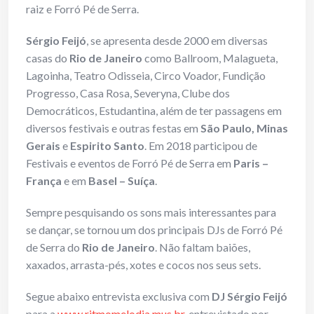
raiz e Forró Pé de Serra.
Sérgio Feijó
, se apresenta desde 2000 em diversas
casas do
Rio de Janeiro
como Ballroom, Malagueta,
Lagoinha, Teatro Odisseia, Circo Voador, Fundição
Progresso, Casa Rosa, Severyna, Clube dos
Democráticos, Estudantina, além de ter passagens em
diversos festivais e outras festas em
São Paulo, Minas
Gerais
e
Espirito Santo
. Em 2018 participou de
Festivais e eventos de Forró Pé de Serra em
Paris –
França
e em
Basel – Suíça
.
Sempre pesquisando os sons mais interessantes para
se dançar, se tornou um dos principais DJs de Forró Pé
de Serra do
Rio de Janeiro
. Não faltam baiões,
xaxados, arrasta-pés, xotes e cocos nos seus sets.
Segue abaixo entrevista exclusiva com
DJ Sérgio Feijó
para a
www.ritmomelodia.mus.br
, entrevistado por