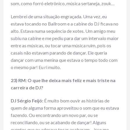
som, como forró eletrônico, música sertaneja, zouk…
Lembrei de uma situação engraçada. Uma vez, eu
estava tocando no Ballroom e a cabine do DJ ficava no
alto. Estava numa sequência de xotes. Um amigo meu
subiu na cabine e me pediu para dar um intervalo maior
entre as músicas, ou tocar uma música ruim, pois os
casais não estavam parando de dançar. Ele queria
dançar com uma menina que estava o tempo todo com
o mesmo par! Eu ri muito.
23) RM: O que lhe deixa mais feliz e mais triste na
carreira de DJ?
DJ Sérgio Feijó:
É muito bom ouvir as histórias de
quem de alguma forma aproveitou o som que eu estava
fazendo. Ou encontrando um novo par, ou se
reconciliando, ou se acabando de dançar! Alguns
eventos que eu adorava tocar acabaram… isso me