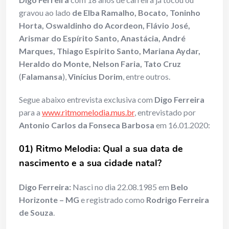
gravou ao lado
de Elba Ramalho, Bocato, Toninho
Horta, Oswaldinho do Acordeon, Flávio José,
Arismar do Espírito Santo, Anastácia, André
Marques, Thiago Espirito Santo, Mariana Aydar,
Heraldo do Monte, Nelson Faria, Tato Cruz
(
Falamansa
),
Vinícius Dorim
, entre outros.
Segue abaixo entrevista exclusiva com
Digo Ferreira
para a
www.ritmomelodia.mus.br
, entrevistado por
Antonio Carlos da Fonseca Barbosa
em 16.01.2020:
01) Ritmo Melodia: Qual a sua data de
nascimento e a sua cidade natal?
Digo Ferreira:
Nasci no dia 22.08.1985 em
Belo
Horizonte – MG
e registrado como
Rodrigo Ferreira
de Souza
.