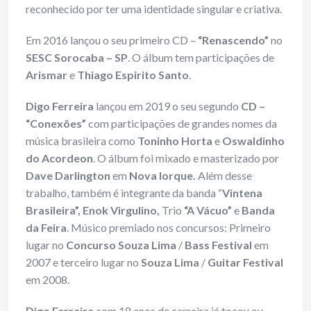
reconhecido por ter uma identidade singular e criativa.
Em 2016 lançou o seu primeiro CD –
“Renascendo”
no
SESC Sorocaba – SP
. O álbum tem participações de
Arismar
e
Thiago Espirito Santo
.
Digo Ferreira
lançou em 2019 o seu segundo
CD –
“Conexões”
com participações de grandes nomes da
música brasileira como
Toninho Horta
e
Oswaldinho
do Acordeon
. O álbum foi mixado e masterizado por
Dave Darlington
em
Nova Iorque.
Além desse
trabalho, também é integrante da banda “
Vintena
Brasileira”, Enok Virgulino,
Trio
“A Vácuo”
e
Banda
da Feira
. Músico premiado nos concursos: Primeiro
lugar no
Concurso Souza Lima
/
Bass Festival
em
2007 e terceiro lugar no
Souza Lima
/
Guitar Festival
em 2008.
Digo Ferreira
com 18 anos de carreira já tocou ou