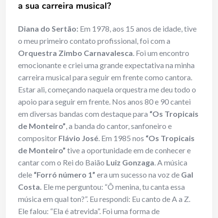
a sua carreira musical?
Diana do Sertão:
Em 1978, aos 15 anos de idade, tive
o meu primeiro contato profissional, foi com a
Orquestra Zimbo Carnavalesca
. Foi um encontro
emocionante e criei uma grande expectativa na minha
carreira musical para seguir em frente como cantora.
Estar ali, começando naquela orquestra me deu todo o
apoio para seguir em frente. Nos anos 80 e 90 cantei
em diversas bandas com destaque para
“Os Tropicais
de Monteiro”
, a banda do cantor, sanfoneiro e
compositor
Flávio José
. Em 1985 nos
“Os Tropicais
de Monteiro”
tive a oportunidade em de conhecer e
cantar com o Rei do Baião
Luiz Gonzaga
. A música
dele
“Forró número 1”
era um sucesso na voz de
Gal
Costa.
Ele me perguntou: “Ô menina, tu canta essa
música em qual ton?”. Eu respondi: Eu canto de A a Z.
Ele falou: “Ela é atrevida”. Foi uma forma de