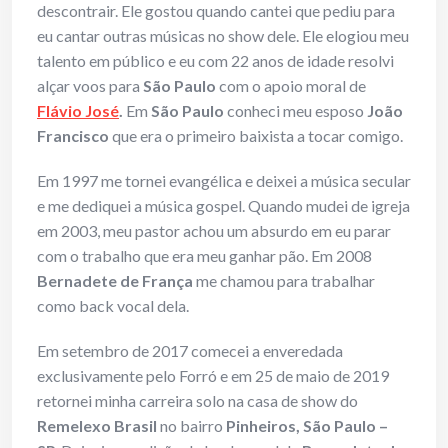
descontrair. Ele gostou quando cantei que pediu para
eu cantar outras músicas no show dele. Ele elogiou meu
talento em público e eu com 22 anos de idade resolvi
alçar voos para
São Paulo
com o apoio moral de
Flávio José
.
Em
São Paulo
conheci meu esposo
João
Francisco
que era o primeiro baixista a tocar comigo.
Em 1997 me tornei evangélica e deixei a música secular
e me dediquei a música gospel. Quando mudei de igreja
em 2003, meu pastor achou um absurdo em eu parar
com o trabalho que era meu ganhar pão. Em 2008
Bernadete de França
me chamou para trabalhar
como back vocal dela.
Em setembro de 2017 comecei a enveredada
exclusivamente pelo Forró e em 25 de maio de 2019
retornei minha carreira solo na casa de show do
Remelexo Brasil
no bairro
Pinheiros, São Paulo –