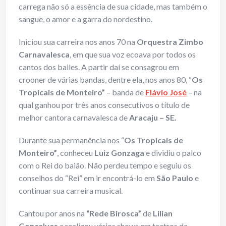
carrega não só a essência de sua cidade, mas também o
sangue, o amor e a garra do nordestino.
Iniciou sua carreira nos anos 70 na
Orquestra Zimbo
Carnavalesca
, em que sua voz ecoava por todos os
cantos dos bailes. A partir daí se consagrou em
crooner de várias bandas, dentre ela, nos anos 80, “
Os
Tropicais de Monteiro”
– banda de
Flávio José
– na
qual ganhou por três anos consecutivos o título de
melhor cantora carnavalesca de
Aracaju – SE.
Durante sua permanência nos “
Os Tropicais de
Monteiro”
, conheceu
Luiz Gonzaga
e dividiu o palco
com o Rei do baião. Não perdeu tempo e seguiu os
conselhos do “Rei” em ir encontrá-lo em
São Paulo
e
continuar sua carreira musical.
Cantou por anos na
“Rede Birosca”
de
Lilian
Gonçalves
e realizou vários shows em teatros da