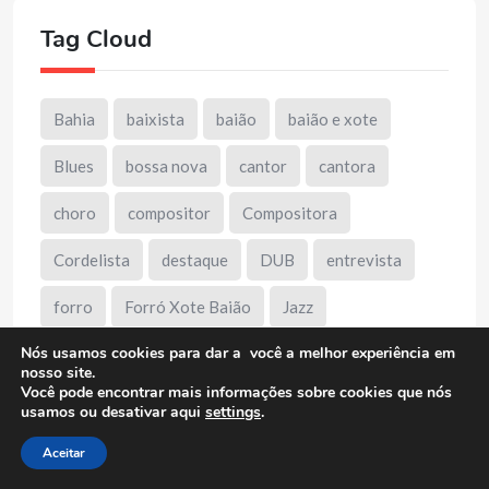
Tag Cloud
Bahia
baixista
baião
baião e xote
Blues
bossa nova
cantor
cantora
choro
compositor
Compositora
Cordelista
destaque
DUB
entrevista
forro
Forró Xote Baião
Jazz
Nós usamos cookies para dar a você a melhor experiência em
Minas Gerais
mpb
Música Instrumental
nosso site.
Você pode encontrar mais informações sobre cookies que nós
Música Sertaneja
pagode
paraíba
usamos ou desativar aqui
settings
.
Pernambuco
Pianista
pop
Pop Rock
Aceitar