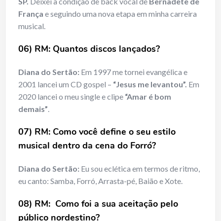
SP.
Deixei a condição de back vocal de
Bernadete de
França
e seguindo uma nova etapa em minha carreira
musical.
06) RM: Quantos discos lançados?
Diana do Sertão:
Em 1997 me tornei evangélica e
2001 lancei um CD gospel –
“Jesus me levantou”.
Em
2020 lancei o meu single e clipe
“Amar é bom
demais”
.
07) RM: Como você define o seu estilo
musical dentro da cena do Forró?
Diana do Sertão:
Eu sou eclética em termos de ritmo,
eu canto: Samba, Forró, Arrasta-pé, Baião e Xote.
08) RM: Como foi a sua aceitação pelo
público nordestino?