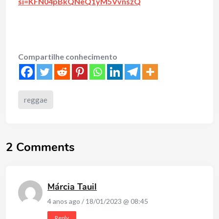
si=KFN04pBkQNeQ1yM5VvnszQ
Compartilhe conhecimento
reggae
2 Comments
Márcia Tauil
4 anos ago / 18/01/2023 @ 08:45
Reply