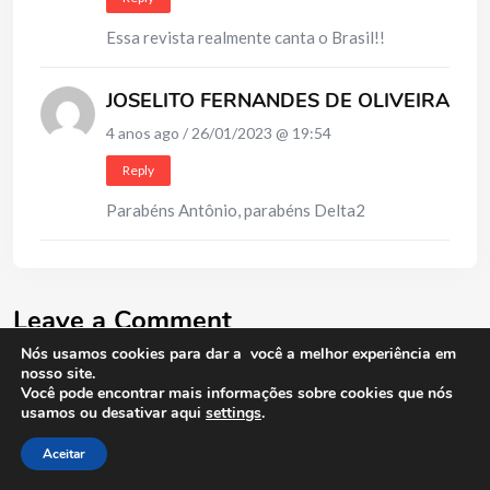
Essa revista realmente canta o Brasil!!
JOSELITO FERNANDES DE OLIVEIRA
4 anos ago / 26/01/2023 @ 19:54
Reply
Parabéns Antônio, parabéns Delta2
Leave a Comment
Nós usamos cookies para dar a você a melhor experiência em
nosso site.
Você pode encontrar mais informações sobre cookies que nós
O seu endereço de e-mail não será publicado.
Campos
usamos ou desativar aqui
settings
.
obrigatórios são marcados com
*
Aceitar
Comment