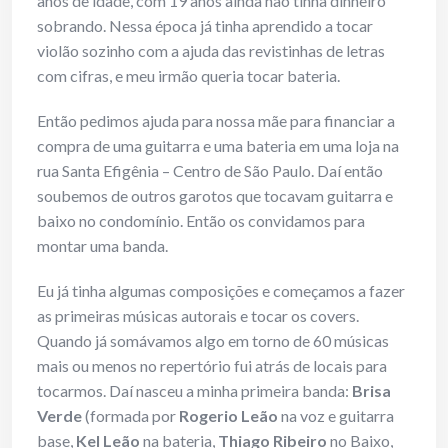
anos de idade, com 19 anos ainda não tinha dinheiro
sobrando. Nessa época já tinha aprendido a tocar
violão sozinho com a ajuda das revistinhas de letras
com cifras, e meu irmão queria tocar bateria.
Então pedimos ajuda para nossa mãe para financiar a
compra de uma guitarra e uma bateria em uma loja na
rua Santa Efigênia – Centro de São Paulo. Daí então
soubemos de outros garotos que tocavam guitarra e
baixo no condomínio. Então os convidamos para
montar uma banda.
Eu já tinha algumas composições e começamos a fazer
as primeiras músicas autorais e tocar os covers.
Quando já somávamos algo em torno de 60 músicas
mais ou menos no repertório fui atrás de locais para
tocarmos. Daí nasceu a minha primeira banda:
Brisa
Verde
(formada por
Rogerio Leão
na voz e guitarra
base,
Kel Leão
na bateria,
Thiago Ribeiro
no Baixo,