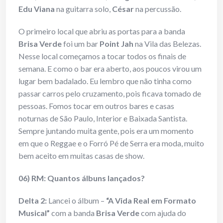
Edu Viana
na guitarra solo,
César
na percussão.
O primeiro local que abriu as portas para a banda
Brisa Verde
foi um bar
Point Jah
na Vila das Belezas.
Nesse local começamos a tocar todos os finais de
semana. E como o bar era aberto, aos poucos virou um
lugar bem badalado. Eu lembro que não tinha como
passar carros pelo cruzamento, pois ficava tomado de
pessoas. Fomos tocar em outros bares e casas
noturnas de São Paulo, Interior e Baixada Santista.
Sempre juntando muita gente, pois era um momento
em que o Reggae e o Forró Pé de Serra era moda, muito
bem aceito em muitas casas de show.
06) RM: Quantos álbuns lançados?
Delta 2:
Lancei o álbum –
“A Vida Real em Formato
Musical”
com a banda
Brisa Verde
com ajuda do