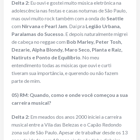
Delta 2:
Eu ouvi e gostei muito música eletrônica na
adolescência nas festas e casas noturnas de São Paulo,
mas ouvi muito rock também com a onda do
Seattle
com
Nirvana
e
Pearl Jam
. Daí pra
Legião Urbana,
Paralamas do Sucesso
. E depois naturalmente migrei
de cabeça no reggae com
Bob Marley, Peter Tosh,
Dezarie, Alpha Blondy, Maro Seco, Planta e Raiz,
Natiruts e Ponto de Equilíbrio
. No meu
entendimento todas as músicas que ouvi e curti
tiveram sua importância, e querendo ou não fazem
parte de mim.
05) RM: Quando, como e onde você começou a sua
carreira musical?
Delta 2:
Em meados dos anos 2000 iniciei a carreira
musical entre a Vila das Belezas e o Capão Redondo
zona sul de São Paulo. Apesar de trabalhar desde os 13