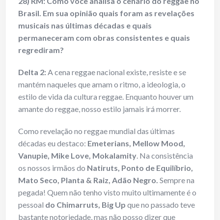
28) RM: Como você analisa o cenário do reggae no
Brasil. Em sua opinião quais foram as revelações
musicais nas últimas décadas e quais
permaneceram com obras consistentes e quais
regrediram?
Delta 2:
A cena reggae nacional existe, resiste e se
mantém naqueles que amam o ritmo, a ideologia, o
estilo de vida da cultura reggae. Enquanto houver um
amante do reggae, nosso estilo jamais irá morrer.
Como revelação no reggae mundial das últimas
décadas eu destaco:
Emeterians, Mellow Mood,
Vanupie, Mike Love, Mokalamity
. Na consistência
os nossos irmãos do
Natiruts, Ponto de Equilíbrio,
Mato Seco, Planta & Raiz, Adão Negro.
Sempre na
pegada! Quem não tenho visto muito ultimamente é o
pessoal
do Chimarruts, Big Up
que no passado teve
bastante notoriedade, mas não posso dizer que