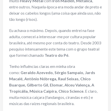
muito
Heavy Metal
com
Iron Maiden, Metalica
,
entre outros. Naquela época era moda andar de preto e
deixar os cabelos longos (uma coisa que ainda uso, não
tão longo (risos).
Eu achava o máximo. Depois, quando entrei na fase
adulta, comecei a interessar-me por cultura popular
brasileira, até mesmo por conta do teatro. Desde 2003
pesquiso intensamente este tema com o grupo teatral
que formei chamado
Teatro do Pé
.
Tenho influências claras em minha obra
como:
Geraldo Azevedo, Sérgio Sampaio, Jards
Macalé, Antônio Nóbrega, Raul Seixas, Chico
Buarque, Gilberto Gil, Elomar, Alceu Valença, A
Tropicália, Música Caipira, Chico Science
. E claro,
muita música caiçara (fandangos, cirandas e etc) e
músicas das raízes regionais brasileira.