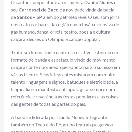
O cantor, compositor e ator santista
Danilo Nunes
e
seu
Carrossel de Baco
é a novidade vinda da bacia
de
Santos – SP
além do petróleo leve. O seu som jorra
dos teatros e bares da região numa fusão explosiva de
gás humano, dança, orixás, teatro, poesia e cultura
caiçara, deuses do Olímpio e canção popular.
Trata-se de uma tonitruante e irresistível esbórnia em
formato de banda e espetáculo vindo do movimento
caiçara contemporâneo, que aponta para o sucesso em
várias frentes. Seus integrantes misturam com muito
talento linguagens e signos, batuques e eletricidade, a
tropicália e o manifesto antropofágico, sempre com
referência e reverência às festas populares e as coisas
das gentes de todas as partes do país.
A banda é liderada por Danilo Nunes, integrante
também do Teatro do Pé, grupo teatral que ganhou
notoriedade com a peça “As Argumas de Patativa”,