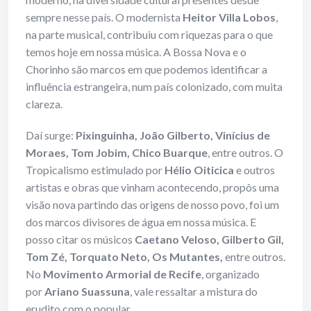
sempre nesse país. O modernista
Heitor Villa Lobos
,
na parte musical, contribuiu com riquezas para o que
temos hoje em nossa música. A Bossa Nova e o
Chorinho são marcos em que podemos identificar a
influência estrangeira, num país colonizado, com muita
clareza.
Daí surge:
Pixinguinha, João Gilberto, Vinícius de
Moraes, Tom Jobim, Chico Buarque
, entre outros. O
Tropicalismo estimulado por
Hélio Oiticica
e outros
artistas e obras que vinham acontecendo, propôs uma
visão nova partindo das origens de nosso povo, foi um
dos marcos divisores de água em nossa música. E
posso citar os músicos
Caetano Veloso, Gilberto Gil,
Tom Zé, Torquato Neto, Os Mutantes,
entre outros.
No
Movimento Armorial de Recife
, organizado
por
Ariano Suassuna
, vale ressaltar a mistura do
erudito com o popular.