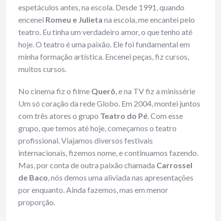
espetáculos antes, na escola. Desde 1991, quando
encenei
Romeu e Julieta
na escola, me encantei pelo
teatro. Eu tinha um verdadeiro amor, o que tenho até
hoje. O teatro é uma paixão. Ele foi fundamental em
minha formação artística. Encenei peças, fiz cursos,
muitos cursos.
No cinema fiz o filme
Querô
, e na TV fiz a minissérie
Um só coração da rede Globo. Em 2004, montei juntos
com três atores o grupo
Teatro do Pé
. Com esse
grupo, que temos até hoje, começamos o teatro
profissional. Viajamos diversos festivais
internacionais, fizemos nome, e continuamos fazendo.
Mas, por conta de outra paixão chamada
Carrossel
de Baco
, nós demos uma aliviada nas apresentações
por enquanto. Ainda fazemos, mas em menor
proporção.