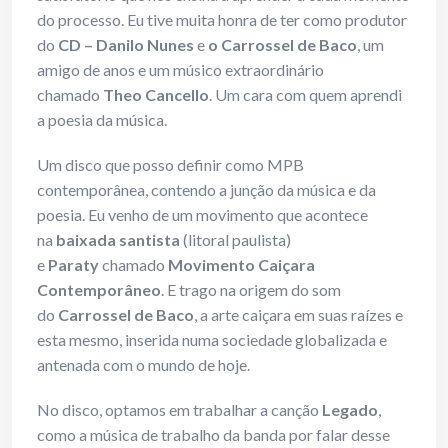
do processo. Eu tive muita honra de ter como produtor
do
CD – Danilo Nunes
e
o Carrossel de Baco
, um
amigo de anos e um músico extraordinário
chamado
Theo Cancello
. Um cara com quem aprendi
a poesia da música.
Um disco que posso definir como MPB
contemporânea, contendo a junção da música e da
poesia. Eu venho de um movimento que acontece
na
baixada santista
(litoral paulista)
e
Paraty
chamado
Movimento Caiçara
Contemporâneo
. E trago na origem do som
do
Carrossel de Baco
, a arte caiçara em suas raízes e
esta mesmo, inserida numa sociedade globalizada e
antenada com o mundo de hoje.
No disco, optamos em trabalhar a canção
Legado
,
como a música de trabalho da banda por falar desse