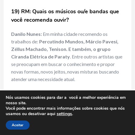
19) RM: Quais os músicos ou/e bandas que
você recomenda ouvir?
Danilo Nunes:
Em minha cidade recomendo os
trabalhos de:
Percutindo Mundos, Márcio Pavesi,
Zéllus Machado, Tenison. E também, o grupo
Ciranda Elétrica de Paraty
. Entre outros artistas que
se preocupam em buscar o conhecimento e propor
novas formas, novos jeitos, novas misturas buscando
atender uma necessidade atual.
20) RM: Você acredita que sem o
Nós usamos cookies para dar a você a melhor experiência em
pagamento do jabá as suas músicas tocarão
nosso site.
Você pode encontrar mais informações sobre cookies que nós
nas rádios?
usamos ou desativar aqui
settings
.
Danilo Nunes:
Minha música já toca em rádios da
Aceitar
Web. E algumas rádios regionais de Santos e interior