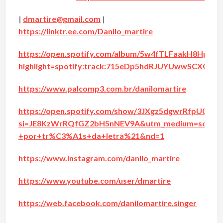
|
dmartire@gmail.com
|
https://linktr.ee.com/Danilo_martire
https://open.spotify.com/album/5w4fTLFaakH8HpVE
highlight=spotify:track:715eDp5hdRJUYUwwSCXO6q
https://www.palcomp3.com.br/danilomartire
https://open.spotify.com/show/3JXgz5dgwrRfpU0HIS
si=JE8KzWrRQfGZ2bH5nNEV9A&utm_medium=social&u
+por+tr%C3%A1s+da+letra%21&nd=1
https://www.instagram.com/danilo_martire
https://www.youtube.com/user/dmartire
https://web.facebook.com/danilomartire.singer