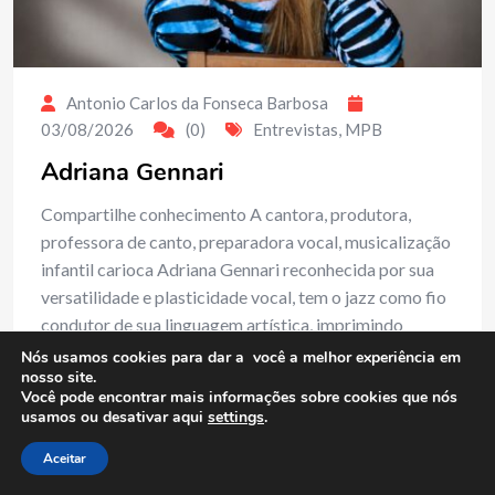
Antonio Carlos da Fonseca Barbosa
03/08/2026
(0)
Entrevistas
,
MPB
Adriana Gennari
Compartilhe conhecimento A cantora, produtora,
professora de canto, preparadora vocal, musicalização
infantil carioca Adriana Gennari reconhecida por sua
versatilidade e plasticidade vocal, tem o jazz como fio
condutor de sua linguagem artística, imprimindo
identidade e personalidade a interpretações que
Nós usamos cookies para dar a você a melhor experiência em
nosso site.
atravessam…
Você pode encontrar mais informações sobre cookies que nós
usamos ou desativar aqui
settings
.
Read More
Aceitar