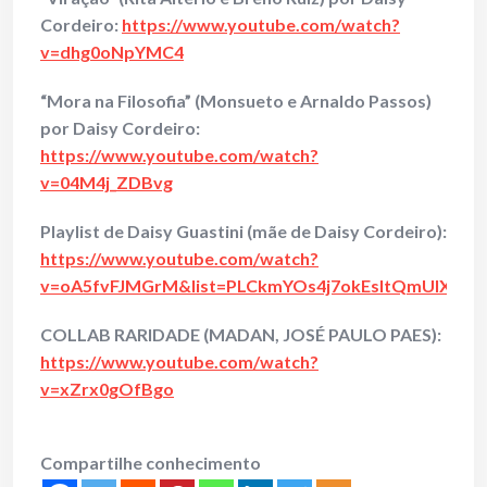
Cordeiro:
https://www.youtube.com/watch?
v=dhg0oNpYMC4
“Mora na Filosofia” (Monsueto e Arnaldo Passos)
por Daisy Cordeiro:
https://www.youtube.com/watch?
v=04M4j_ZDBvg
Playlist de Daisy Guastini (mãe de Daisy Cordeiro):
https://www.youtube.com/watch?
v=oA5fvFJMGrM&list=PLCkmYOs4j7okEsltQmUIXrS
COLLAB RARIDADE (MADAN, JOSÉ PAULO PAES):
https://www.youtube.com/watch?
v=xZrx0gOfBgo
Compartilhe conhecimento