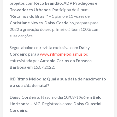
projetos com
Keco Brandão
,
ADV Produções
e
Trovadores Urbanos
. Participou do álbum –
“Retalhos do Brasil”
– 1 piano e 11 vozes de
Christiane Neves
.
Daisy Cordeiro
, prepara para
2022 a gravação do seu primeiro álbum 100% com
suas canções.
Segue abaixo entrevista exclusiva com
Daisy
Cordeiro
para a
www.ritmomelodia.mus.br
,
entrevistada por
Antonio Carlos da Fonseca
Barbosa
em 15.07.2022:
01) Ritmo Melodia: Qual a sua data de nascimento
e a sua cidade natal?
Daisy Cordeiro:
Nasci no dia 10/08/1966 em
Belo
Horizonte – MG
. Registrada como
Daisy Guastini
Cordeiro.