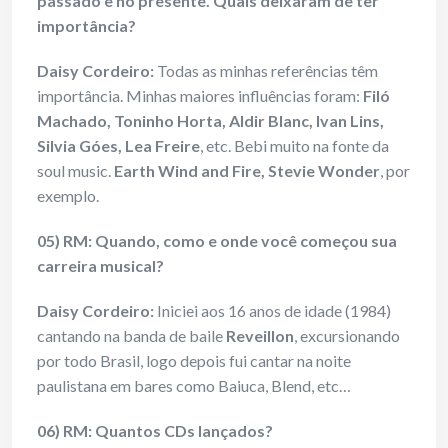
passado e no presente. Quais deixaram de ter
importância?
Daisy Cordeiro:
Todas as minhas referências têm
importância. Minhas maiores influências foram:
Filó
Machado, Toninho Horta, Aldir Blanc, Ivan Lins,
Silvia Góes, Lea Freire
, etc. Bebi muito na fonte da
soul music.
Earth Wind and Fire, Stevie Wonder
, por
exemplo.
05) RM: Quando, como e onde você começou sua
carreira musical?
Daisy Cordeiro:
Iniciei aos 16 anos de idade (1984)
cantando na banda de baile
Reveillon
, excursionando
por todo Brasil, logo depois fui cantar na noite
paulistana em bares como Baiuca, Blend, etc…
06) RM: Quantos CDs lançados?