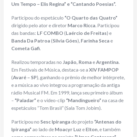
Um Tempo – Elis Regina” e “Cantando Poesias”.
Participou do espetáculo
“O Quarto das Quatro”
dirigido pelo ator e diretor
Marco Ricca
. Participou
das bandas:
LF COMBO
(
Laércio de Freitas
) e
Banda Da Patroa
(
Silvia Góes
),
Farinha Seca
e
Cometa Gafi
.
Realizou temporadas no
Japão, Roma
e
Argentina
.
Em Festivais de Música, destaca-se a
XIV FAMPOP
(
Avaré – SP
), ganhando o prêmio de melhor intérprete,
e a música ao vivo integrou a programação da antiga
rádio Musical FM. Em 1999, lança seu primeiro álbum
–
“Paladar”
e o vídeo-clip
“Mandingueiro”
na casa de
espetáculos “Tom Brasil” (Sala Tom Jobim).
Participou no
Sesc Ipiranga
do projeto
“Antenas do
Ipiranga”
ao lado de
Moacyr Luz
e
Elton
, e também
como compositora no projeto
“Umes Cantarena” –