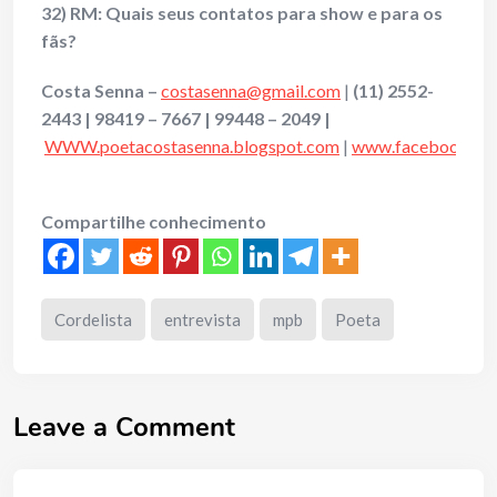
32) RM: Quais seus contatos para show e para os
fãs?
Costa Senna –
costasenna@gmail.com
|
(11)
2552-
2443 | 98419 – 7667 | 99448 – 2049 |
WWW.poetacostasenna.blogspot.com
|
www.facebook.com
Compartilhe conhecimento
Cordelista
entrevista
mpb
Poeta
Leave a Comment