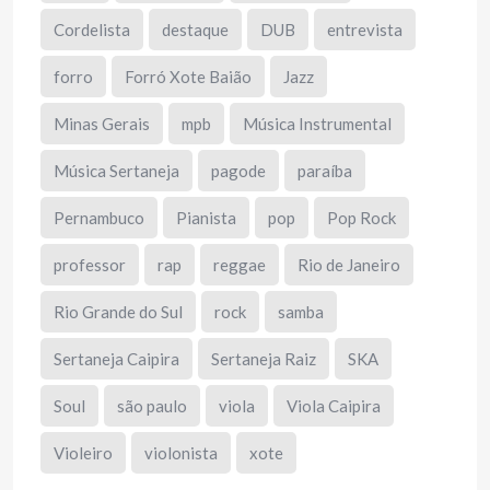
Cordelista
destaque
DUB
entrevista
forro
Forró Xote Baião
Jazz
Minas Gerais
mpb
Música Instrumental
Música Sertaneja
pagode
paraíba
Pernambuco
Pianista
pop
Pop Rock
professor
rap
reggae
Rio de Janeiro
Rio Grande do Sul
rock
samba
Sertaneja Caipira
Sertaneja Raiz
SKA
Soul
são paulo
viola
Viola Caipira
Violeiro
violonista
xote