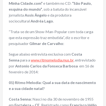
Minha Cidade.com”
e também no CD:
“São Paulo,
esquina do mundo”
, sob a batuta do incansável
jornalista
Assis Ângelo
e da produtora
sociocultural
Andréa Lago
.
“Trata-se de um Show-Man-Popular com toda carga
que esta expressão traz embutida”, diz o escritor e
pesquisador
Gilmar de Carvalho
:
Segue abaixo entrevista exclusiva com
Costa
Senna
para a
www.ritmomelodia.mus.br
, entrevistado
por
Antonio Carlos da Fonseca Barbosa
em 16 de
fevereiro de 2014:
01) Ritmo Melodia: Qual a sua data de nascimento
e a sua cidade natal?
Costa Senna:
Nasci no dia 30 de novembro de 1955
em
Fortaleza – CE.
Registrado como
Francisco Hélio