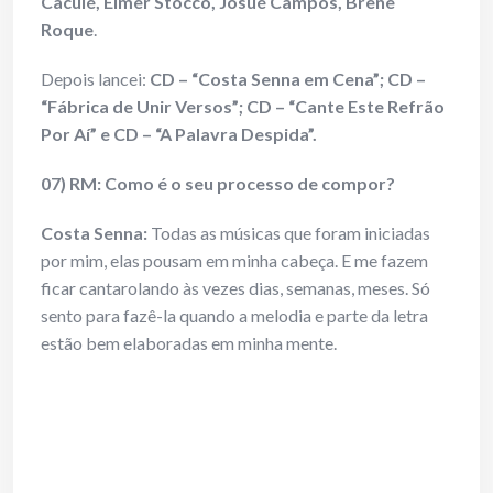
Caculé, Elmer Stocco, Josué Campos, Brene
Roque
.
Depois lancei:
CD – “Costa Senna em Cena”; CD –
“Fábrica de Unir Versos”; CD – “Cante Este Refrão
Por Aí” e CD – “A Palavra Despida”.
07) RM: Como é o seu processo de compor?
Costa Senna:
Todas as músicas que foram iniciadas
por mim, elas pousam em minha cabeça. E me fazem
ficar cantarolando às vezes dias, semanas, meses. Só
sento para fazê-la quando a melodia e parte da letra
estão bem elaboradas em minha mente.