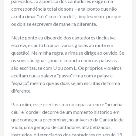
parecidos. Já a poética dos cantadores exige uma
correspondência total de sons – a tal ponto que não
aceita rimar “céu” com “cordel”, simplesmente porque
os dois se escrevem de maneira diferente.
Neste ponto eu discordo dos cantadores (inclusive
escrevi, e canto há anos, várias glosas ao mote em
questão). Na minha regra, a rima se dirige ao ouvido. Se
os sons são iguais, pouco importa como as palavras
são escritas, se com U ou com L. Os próprios violeiros
aceitam que a palavra “passo” rima com a palavra
“espaço”, mesmo que as duas sejam escritas de forma
diferente.
Para mim, esse preciosismo no impasse entre “arranha-
céu” e “cordel” decorre de um momento histórico em
que começou a predominar, no universo da Cantoria de
Viola, uma geração de cantadores alfabetizados,
instruídos, diferenciados dos cantadores do século 19,