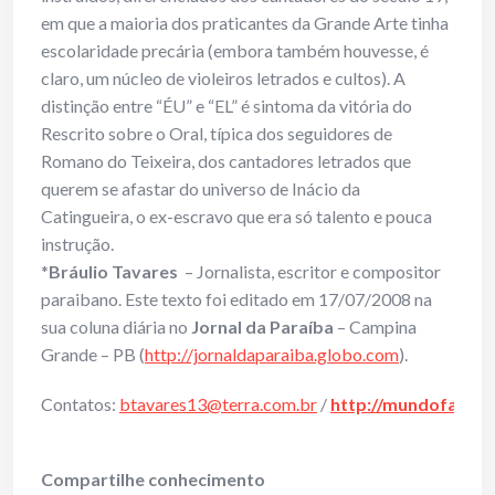
em que a maioria dos praticantes da Grande Arte tinha
escolaridade precária (embora também houvesse, é
claro, um núcleo de violeiros letrados e cultos). A
distinção entre “ÉU” e “EL” é sintoma da vitória do
Rescrito sobre o Oral, típica dos seguidores de
Romano do Teixeira, dos cantadores letrados que
querem se afastar do universo de Inácio da
Catingueira, o ex-escravo que era só talento e pouca
instrução.
*
Bráulio Tavares
– Jornalista, escritor e compositor
paraibano. Este texto foi editado em 17/07/2008 na
sua coluna diária no
Jornal da Paraíba
– Campina
Grande – PB (
http://jornaldaparaiba.globo.com
).
Contatos:
btavares13@terra.com.br
/
http://mundofanta
Compartilhe conhecimento