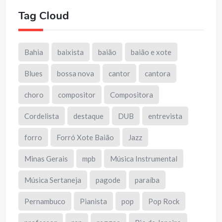
Tag Cloud
Bahia
baixista
baião
baião e xote
Blues
bossa nova
cantor
cantora
choro
compositor
Compositora
Cordelista
destaque
DUB
entrevista
forro
Forró Xote Baião
Jazz
Minas Gerais
mpb
Música Instrumental
Música Sertaneja
pagode
paraíba
Pernambuco
Pianista
pop
Pop Rock