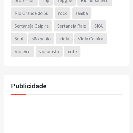
professor
rap
reggae
Rio de Janeiro
Rio Grande do Sul
rock
samba
Sertaneja Caipira
Sertaneja Raiz
SKA
Soul
são paulo
viola
Viola Caipira
Violeiro
violonista
xote
Publicidade