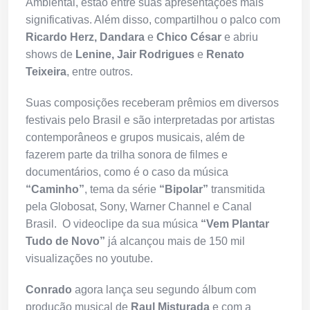
Ambiental, estão entre suas apresentações mais
significativas. Além disso, compartilhou o palco com
Ricardo Herz, Dandara
e
Chico César
e abriu
shows de
Lenine, Jair Rodrigues
e
Renato
Teixeira
, entre outros.
Suas composições receberam prêmios em diversos
festivais pelo Brasil e são interpretadas por artistas
contemporâneos e grupos musicais, além de
fazerem parte da trilha sonora de filmes e
documentários, como é o caso da música
“Caminho”
, tema da série
“Bipolar”
transmitida
pela Globosat, Sony, Warner Channel e Canal
Brasil. O videoclipe da sua música
“Vem Plantar
Tudo de Novo”
já alcançou mais de 150 mil
visualizações no youtube.
Conrado
agora lança seu segundo álbum com
produção musical de
Raul Misturada
e com a