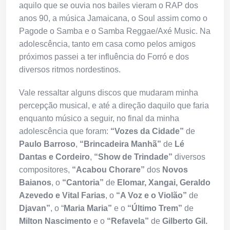
aquilo que se ouvia nos bailes vieram o RAP dos
anos 90, a música Jamaicana, o Soul assim como o
Pagode o Samba e o Samba Reggae/Axé Music. Na
adolescência, tanto em casa como pelos amigos
próximos passei a ter influência do Forró e dos
diversos ritmos nordestinos.
Vale ressaltar alguns discos que mudaram minha
percepção musical, e até a direção daquilo que faria
enquanto músico a seguir, no final da minha
adolescência que foram:
“Vozes da Cidade”
de
Paulo Barroso
,
“Brincadeira Manhã”
de
Lé
Dantas e Cordeiro
,
“Show de Trindade”
diversos
compositores,
“Acabou Chorare”
dos
Novos
Baianos
, o
“Cantoria”
de
Elomar, Xangai, Geraldo
Azevedo e Vital Farias
, o
“A Voz e o Violão”
de
Djavan”
, o “
Maria Maria”
e o
“Último Trem”
de
Milton Nascimento
e o
“Refavela”
de
Gilberto Gil.