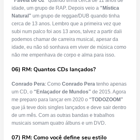
“Favela de Oz”
quando tinha cerca de 11 anos de
idade, um grupo de RAP. Depois veio a
“Mística
Natural”
um grupo de reggae/DUB quando tinha
cerca de 13 anos. Lembro que a primeira vez que
subi num palco foi aos 13 anos, talvez a partir dali
podemos chamar de carreira musical, apesar da
idade, eu não só sonhava em viver de música como
não me empenhava de corpo e alma para isso.
06) RM: Quantos CDs lançados?
Conrado Pera
: Como
Conrado Pera
tenho apenas
um CD, o
“Enlaçador de Mundos”
de 2015. Agora
me preparo para lançar em 2020 o
“TODOZOOM”
que já teve dois singles lançados e deve sair dentro
de um mês. Com as outras bandas e trabalhos
musicais somam quatro álbuns e um DVD.
07) RM: Como você define seu estilo