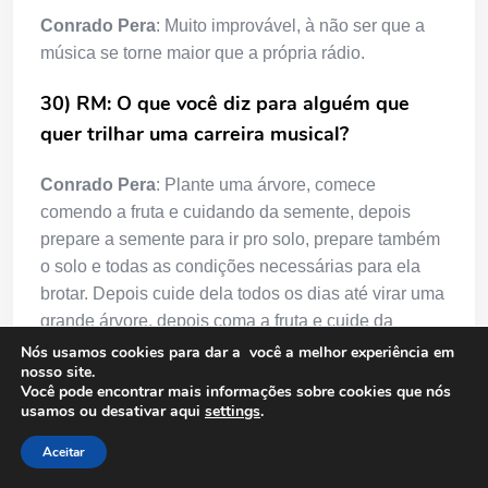
Conrado Pera
: Muito improvável, à não ser que a
música se torne maior que a própria rádio.
30) RM: O que você diz para alguém que
quer trilhar uma carreira musical?
Conrado Pera
: Plante uma árvore, comece
comendo a fruta e cuidando da semente, depois
prepare a semente para ir pro solo, prepare também
o solo e todas as condições necessárias para ela
brotar. Depois cuide dela todos os dias até virar uma
grande árvore, depois coma a fruta e cuide da
semente, depois prepare a semente para ir pro solo.
Nós usamos cookies para dar a você a melhor experiência em
nosso site.
Você pode encontrar mais informações sobre cookies que nós
31) RM: Quais os prós e contras do Festival
usamos ou desativar aqui
settings
.
de Música?
Aceitar
Conrado Pera
: Conhecer diversos compositores