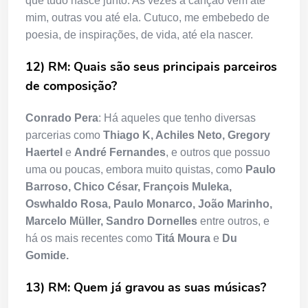
que tudo nasce junto. As vezes a canção vem até
mim, outras vou até ela. Cutuco, me embebedo de
poesia, de inspirações, de vida, até ela nascer.
12) RM: Quais são seus principais parceiros
de composição?
Conrado Pera
: Há aqueles que tenho diversas
parcerias como
Thiago K, Achiles Neto, Gregory
Haertel
e
André Fernandes
, e outros que possuo
uma ou poucas, embora muito quistas, como
Paulo
Barroso, Chico César, François Muleka,
Oswhaldo Rosa, Paulo Monarco, João Marinho,
Marcelo Müller, Sandro Dornelles
entre outros, e
há os mais recentes como
Titá Moura
e
Du
Gomide.
13) RM: Quem já gravou as suas músicas?