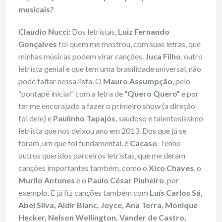
musicais?
Claudio Nucci:
Dos letristas,
Luiz Fernando
Gonçalves
foi quem me mostrou, com suas letras, que
minhas músicas podem virar canções.
Juca Filho
, outro
letrista genial e que tem uma brasilidade universal, não
pode faltar nessa lista. O
Mauro Assumpção
, pelo
“pontapé inicial” com a letra de
“Quero Quero”
e por
ter me encorajado a fazer o primeiro show (a direção
foi dele) e
Paulinho Tapajós
, saudoso e talentosíssimo
letrista que nos deixou ano em 2013. Dos que já se
foram, um que foi fundamental, é
Cacaso
. Tenho
outros queridos parceiros letristas, que me deram
canções importantes também, como o
Xico Chaves
, o
Murilo Antunes
e o
Paulo César Pinheiro
, por
exemplo. E já fiz canções também com
Luís Carlos Sá,
Abel Silva, Aldir Blanc, Joyce, Ana Terra, Monique
Hecker, Nelson Wellington, Vander de Castro,