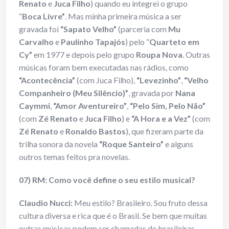
Renato
e
Juca Filho
) quando eu integrei o grupo
“
Boca Livre”
. Mas minha primeira música a ser
gravada foi
“Sapato Velho”
(parceria com
Mu
Carvalho
e
Paulinho Tapajós
) pelo “
Quarteto em
Cy”
em 1977 e depois pelo grupo
Roupa Nova
. Outras
músicas foram bem executadas nas rádios, como
“Acontecência”
(com Juca Filho),
“Levezinho”
,
“Velho
Companheiro (Meu Silêncio)”
, gravada por
Nana
Caymmi
,
“Amor Aventureiro”
,
“Pelo Sim, Pelo Não”
(com
Zé Renato
e
Juca Filho
) e
“A Hora e a Vez”
(com
Zé Renato
e
Ronaldo Bastos
), que fizeram parte da
trilha sonora da novela
“Roque Santeiro”
e alguns
outros temas feitos pra novelas.
07) RM: Como você define o seu estilo musical?
Claudio Nucci:
Meu estilo? Brasileiro. Sou fruto dessa
cultura diversa e rica que é o Brasil. Se bem que muitas
outras músicas podem ser chamadas de brasileiras