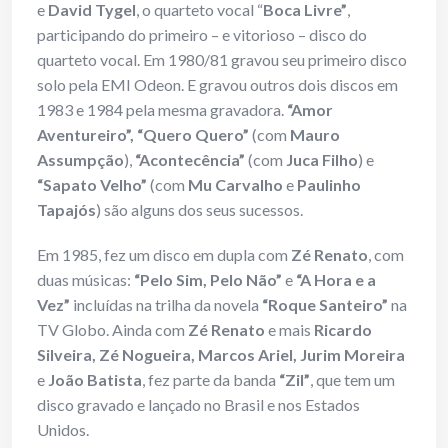
e
David Tygel
, o quarteto vocal “
Boca Livre”
,
participando do primeiro – e vitorioso – disco do
quarteto vocal. Em 1980/81 gravou seu primeiro disco
solo pela EMI Odeon. E gravou outros dois discos em
1983 e 1984 pela mesma gravadora.
“Amor
Aventureiro”, “Quero Quero”
(com
Mauro
Assumpção
),
“Acontecência”
(com
Juca Filho
) e
“Sapato Velho”
(com
Mu Carvalho
e
Paulinho
Tapajós
) são alguns dos seus sucessos.
Em 1985, fez um disco em dupla com
Zé Renato
, com
duas músicas:
“Pelo Sim, Pelo Não”
e
“A Hora e a
Vez”
incluídas na trilha da novela
“Roque Santeiro”
na
TV Globo. Ainda com
Zé Renato
e mais
Ricardo
Silveira, Zé Nogueira, Marcos Ariel, Jurim Moreira
e
João Batista
, fez parte da banda
“Zil”
, que tem um
disco gravado e lançado no Brasil e nos Estados
Unidos.