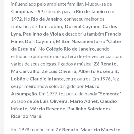
influenciado pelo ambiente familiar. Mudou-se de
Campinas – SP
e depois para o
Rio de Janeiro
em
1972. No
Rio de Janeiro
, conheceu melhor os
trabalhos de
Tom Jobim, Dorival Caymmi, Carlos
Lyra, Paulinho da Viola
e descobriu também
Francis
Hime, Dori Caymmi, Milton Nascimento
e o
“Clube
da Esquina”
. No
Colégio Rio de Janeiro
, aonde
estudou, o ambiente musical era de efervescência, com
vários de seus colegas, ligados à música:
Zé Renato,
Mu Carvalho, Zé Luís Oliveira, Alberto Rosenblit,
Lobão
e
Claudio Infante
, entre outros. Em 1976, fez
seu primeiro show solo, dirigido por
Mauro
Assumpção
. Em 1977, fez parte da banda
“Semente”
ao lado de
Zé Luís Oliveira, Mário Adnet, Claudio
Infante, Márcio Resende, Paulinho Soledade
e
Ricardo Mará
.
Em 1978 fundou com
Zé Renato, Maurício Maestro