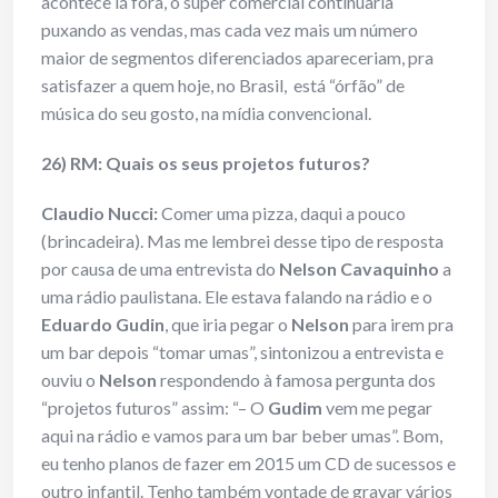
acontece lá fora, o super comercial continuaria
puxando as vendas, mas cada vez mais um número
maior de segmentos diferenciados apareceriam, pra
satisfazer a quem hoje, no Brasil, está “órfão” de
música do seu gosto, na mídia convencional.
26) RM: Quais os seus projetos futuros?
Claudio Nucci:
Comer uma pizza, daqui a pouco
(brincadeira). Mas me lembrei desse tipo de resposta
por causa de uma entrevista do
Nelson Cavaquinho
a
uma rádio paulistana. Ele estava falando na rádio e o
Eduardo Gudin
, que iria pegar o
Nelson
para irem pra
um bar depois “tomar umas”, sintonizou a entrevista e
ouviu o
Nelson
respondendo à famosa pergunta dos
“projetos futuros” assim: “– O
Gudim
vem me pegar
aqui na rádio e vamos para um bar beber umas”. Bom,
eu tenho planos de fazer em 2015 um CD de sucessos e
outro infantil. Tenho também vontade de gravar vários