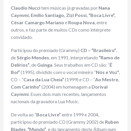
Claudio Nucci
tem músicas já gravadas por
Nana
Caymmi, Emílio Santiago, Zizi Possi, “Boca Livre”,
César Camargo Mariano
e
Roupa Nova
, entre
outros, e faz parte de muitos CDs como intérprete
convidado.
Participou do premiado (Grammy)
CD – “Brasileiro”
,
de
Sérgio Mendes
, em 1991, interpretando
“Ramo de
Delírios”
, de
Guinga
. Seus trabalhos em CD são: “
Ê
Boi”
(1995), dividido com o vocal mineiro “
Nós e Voz”
,
CD – “
Casa da Lua Cheia”
(1999) e CD – “
Ao Mestre,
Com Carinho”
(2004) em homenagem a
Dorival
Caymmi
. Esses dois mais recentes, lançamentos
nacionais da gravadora Lua Music.
De volta ao “
Boca Livre”
entre 1999 e 2004,
participou do premiado CD (Grammy 2002) de
Ruben
Blades
,
“Mundo”
, e do lançamento deste Álbum num