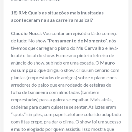
18) RM: Quais as situações mais inusitadas
aconteceram na sua carreira musical?
Claudio Nucci:
Vou contar um episódio lá do começo
de tudo: No show
“Pensamento de Momento”
, nós
tivemos que carregar o piano do
Mu Carvalho
e levá-
lo até o local do show. Eu mesmo pintei o letreiro de
anúncio do show, subindo em uma escada. O
Mauro
Assumpção
, que dirigiu o show, criou um cenário com
plantas (emprestadas de amigos) sobre o piano e nos
arredores do palco que era rodeado de esteiras de
folha de bananeira com almofadas (também
emprestadas) para a galera se espalhar. Mais atrás,
cadeiras para quem quisesse se sentar. As luzes eram
“spots” simples, com papel celofane colorido adaptado
com fitas crepe, pra dar o clima. O show foi um sucesso
e muito elogiado por quem assistiu. Isso mostra que