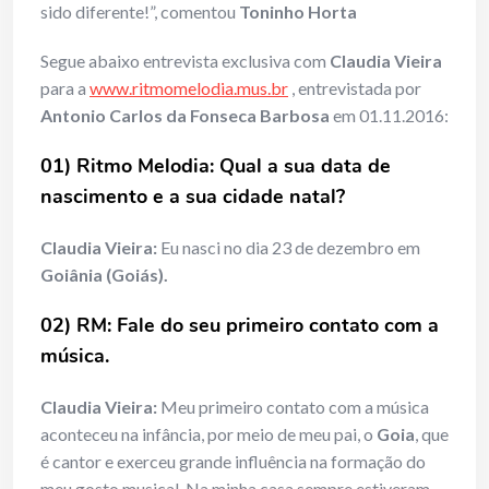
sido diferente!”, comentou
Toninho Horta
Segue abaixo entrevista exclusiva com
Claudia Vieira
para a
www.ritmomelodia.mus.br
, entrevistada por
Antonio Carlos da Fonseca Barbosa
em 01.11.2016:
01) Ritmo Melodia: Qual a sua data de
nascimento e a sua cidade natal?
Claudia Vieira:
Eu nasci no dia 23 de dezembro em
Goiânia (Goiás).
02) RM: Fale do seu primeiro contato com a
música.
Claudia Vieira:
Meu primeiro contato com a música
aconteceu na infância, por meio de meu pai, o
Goia
, que
é cantor e exerceu grande influência na formação do
meu gosto musical. Na minha casa sempre estiveram