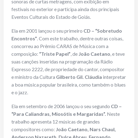
sonoras de curtas metragens, com exibição em
festivais no exterior e participa ainda dos principais
Eventos Culturais do Estado de Goiás.
Ela em 2001 lançou o seu primeiro
CD – “Sobretudo
Encontros”
. Com este trabalho, dentre outras coisas,
concorreu ao Prêmio CARAS de Música com a
composição:
“Triste Papel”
, de
João Caetano
, e teve
suas canções inseridas na programação da Rádio
Expresso 2222, de propriedade do cantor, compositor
e ministro da Cultura
Gilberto Gil. Cláudia
interpretar
a boa música popular brasileira, como também o blues
e o jazz.
Ela em setembro de 2006 lançou o seu segundo
CD –
“Para Caliandras, Miosótis e Margaridas”.
Neste
trabalho apresenta 12 músicas de grandes
compositores como:
João Caetano, Nars Chaul,
Anderson Nazareth, Dulce Abreu, Fernando