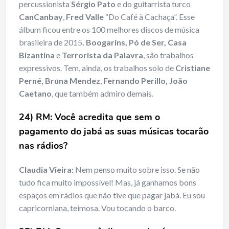
percussionista
Sérgio Pato
e do guitarrista turco
CanCanbay
,
Fred Valle
“Do Café à Cachaça”. Esse
álbum ficou entre os 100 melhores discos de música
brasileira de 2015
. Boogarins, Pó de Ser, Casa
Bizantina
e
Terrorista da Palavra
, são trabalhos
expressivos. Tem, ainda, os trabalhos solo de
Cristiane
Perné, Bruna Mendez
,
Fernando Perillo, João
Caetano
, que também admiro demais.
24) RM: Você acredita que sem o
pagamento do jabá as suas músicas tocarão
nas rádios?
Claudia Vieira:
Nem penso muito sobre isso. Se não
tudo fica muito impossível! Mas, já ganhamos bons
espaços em rádios que não tive que pagar jabá. Eu sou
capricorniana, teimosa. Vou tocando o barco.