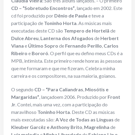
Claudia Vieira:
São três álbuns lançados. – O primeiro
CD – “Sobretudo Encontros”
, lançado em 2002. Este
cd foi produzido por
Dênio de Paula
e teve a
participação de
Toninho Horta
. As músicas mais
executadas deste CD são
Tempero de Hortelã
de
Dulce Abreu
,
Lanterna dos Afogados
de
Herbert
Viana
e
Último Sopro
de
Fernando Perillo
,
Carlos
Ribeiro
e
Bororó
. O perfil que eu defino meus CDs é a
MPB, intimista. Este primeiro rende honras às pessoas
que me formaram e que me fizeram. Celebra minha
carreira e os compositores, na sua maioria, goianos.
O segundo
CD – “Para Caliandras
,
Miosótis e
Margaridas”
, lançadoem 2006. Produzido por
Front
Jr
. Contei, mais uma vez, com a participação do
maravilhoso
Toninho Horta
. Deste CD as músicas
mais executadas são:
A Voz de Todas as Línguas
de
Kleuber Garcêz e Anthony Brito
,
Magrelinha
de
Luiz melodia
e
Minha Liberdade
de
Fabiano Lin e