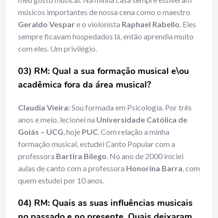
músicos importantes de nossa cena como o maestro
Geraldo Vespar
e o violonista
Raphael Rabello
. Eles
sempre ficavam hospedados lá, então aprendia muito
com eles. Um privilégio.
03) RM: Qual a sua formação musical e\ou
acadêmica fora da área musical?
Claudia Vieira:
Sou formada em Psicologia. Por três
anos e meio, lecionei na
Universidade Católica de
Goiás – UCG
, hoje
PUC
. Com relação a minha
formação musical, estudei Canto Popular com a
professora
Bartira Bilego
. No ano de 2000 iniciei
aulas de canto com a professora
Honorina Barra
, com
quem estudei por 10 anos.
04) RM: Quais as suas influências musicais
no passado e no presente.
Quais deixaram