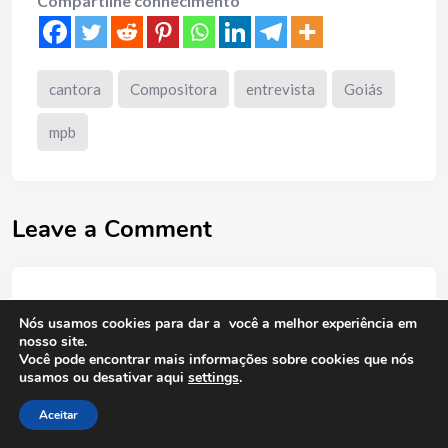
Compartilhe conhecimento
cantora
Compositora
entrevista
Goiás
mpb
Leave a Comment
O seu endereço de e-mail não será publicado.
Campos
Nós usamos cookies para dar a você a melhor experiência em
obrigatórios são marcados com
*
nosso site.
Você pode encontrar mais informações sobre cookies que nós
Comment
usamos ou desativar aqui
settings
.
Aceitar