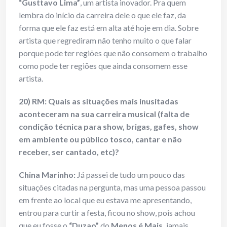
“Gusttavo Lima”
, um artista inovador. Pra quem
lembra do início da carreira dele o que ele faz, da
forma que ele faz está em alta até hoje em dia. Sobre
artista que regrediram não tenho muito o que falar
porque pode ter regiões que não consomem o trabalho
como pode ter regiões que ainda consomem esse
artista.
20) RM: Quais as situações mais inusitadas
aconteceram na sua carreira musical (falta de
condição técnica para show, brigas, gafes, show
em ambiente ou público tosco, cantar e não
receber, ser cantado, etc)?
China Marinho:
Já passei de tudo um pouco das
situações citadas na pergunta, mas uma pessoa passou
em frente ao local que eu estava me apresentando,
entrou para curtir a festa, ficou no show, pois achou
que eu fosse o
“Duzao”
do
Menos é Mais,
jamais