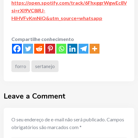
https://open.spotify.com/track/6FhxggrWgwEc8VY1
si=rXl9VC8iRJ-
HiHVFvKmNiQ&utm_source=whatsapp
Compartilhe conhecimento
forro
sertanejo
Leave a Comment
O seu endereço de e-mail não será publicado.
Campos
obrigatórios são marcados com
*