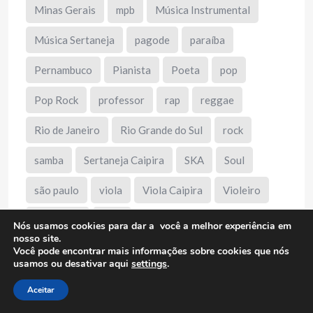
Minas Gerais
mpb
Música Instrumental
Música Sertaneja
pagode
paraíba
Pernambuco
Pianista
Poeta
pop
Pop Rock
professor
rap
reggae
Rio de Janeiro
Rio Grande do Sul
rock
samba
Sertaneja Caipira
SKA
Soul
são paulo
viola
Viola Caipira
Violeiro
violonista
xote
Nós usamos cookies para dar a você a melhor experiência em
nosso site.
Você pode encontrar mais informações sobre cookies que nós
usamos ou desativar aqui
settings
.
Aceitar
Publicidade