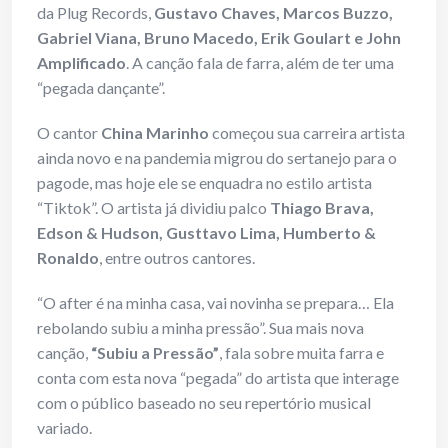
da Plug Records,
Gustavo Chaves, Marcos Buzzo,
Gabriel Viana, Bruno Macedo, Erik Goulart e John
Amplificado
. A canção fala de farra, além de ter uma
“pegada dançante”.
O cantor
China Marinho
começou sua carreira artista
ainda novo e na pandemia migrou do sertanejo para o
pagode, mas hoje ele se enquadra no estilo artista
“Tiktok”. O artista já dividiu palco
Thiago Brava,
Edson & Hudson, Gusttavo Lima, Humberto &
Ronaldo
, entre outros cantores.
“O after é na minha casa, vai novinha se prepara… Ela
rebolando subiu a minha pressão”. Sua mais nova
canção,
“Subiu a Pressão”
, fala sobre muita farra e
conta com esta nova “pegada” do artista que interage
com o público baseado no seu repertório musical
variado.