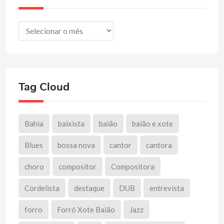
Arquivos
Tag Cloud
Bahia
baixista
baião
baião e xote
Blues
bossa nova
cantor
cantora
choro
compositor
Compositora
Cordelista
destaque
DUB
entrevista
forro
Forró Xote Baião
Jazz