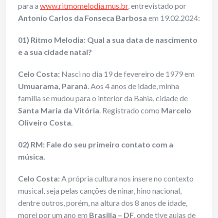
para a
www.ritmomelodia.mus.br
, entrevistado por
Antonio Carlos da Fonseca Barbosa
em 19.02.2024:
01) Ritmo Melodia: Qual a sua data de nascimento
e a sua cidade natal?
Celo Costa:
Nasci no dia 19 de fevereiro de 1979 em
Umuarama, Paraná
. Aos 4 anos de idade, minha
família se mudou para o interior da Bahia, cidade de
Santa Maria da Vitória
. Registrado como
Marcelo
Oliveiro Costa
.
02) RM: Fale do seu primeiro contato com a
música.
Celo Costa:
A própria cultura nos insere no contexto
musical, seja pelas canções de ninar, hino nacional,
dentre outros, porém, na altura dos 8 anos de idade,
morei por um ano em
Brasília – DF
, onde tive aulas de