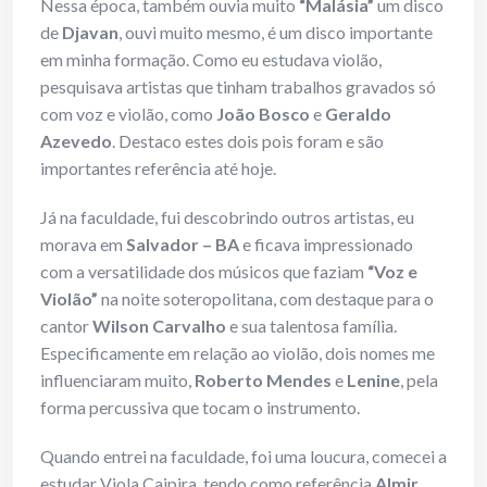
Nessa época, também ouvia muito
“Malásia”
um disco
de
Djavan
, ouvi muito mesmo, é um disco importante
em minha formação. Como eu estudava violão,
pesquisava artistas que tinham trabalhos gravados só
com voz e violão, como
João Bosco
e
Geraldo
Azevedo
. Destaco estes dois pois foram e são
importantes referência até hoje.
Já na faculdade, fui descobrindo outros artistas, eu
morava em
Salvador – BA
e ficava impressionado
com a versatilidade dos músicos que faziam
“Voz e
Violão”
na noite soteropolitana, com destaque para o
cantor
Wilson Carvalho
e sua talentosa família.
Especificamente em relação ao violão, dois nomes me
influenciaram muito,
Roberto Mendes
e
Lenine
, pela
forma percussiva que tocam o instrumento.
Quando entrei na faculdade, foi uma loucura, comecei a
estudar Viola Caipira, tendo como referência
Almir