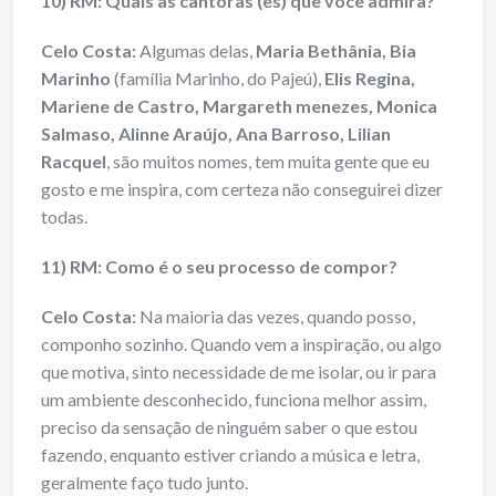
10) RM: Quais as cantoras (es) que você admira?
Celo Costa:
Algumas delas,
Maria Bethânia, Bia
Marinho
(família Marinho, do Pajeú),
Elis Regina,
Mariene de Castro, Margareth menezes, Monica
Salmaso, Alinne Araújo, Ana Barroso, Lilian
Racquel
, são muitos nomes, tem muita gente que eu
gosto e me inspira, com certeza não conseguirei dizer
todas.
11) RM: Como é o seu processo de compor?
Celo Costa:
Na maioria das vezes, quando posso,
componho sozinho. Quando vem a inspiração, ou algo
que motiva, sinto necessidade de me isolar, ou ir para
um ambiente desconhecido, funciona melhor assim,
preciso da sensação de ninguém saber o que estou
fazendo, enquanto estiver criando a música e letra,
geralmente faço tudo junto.