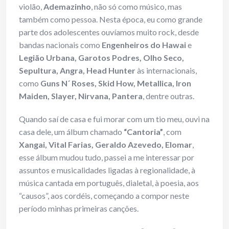
violão,
Ademazinho
, não só como músico, mas
também como pessoa. Nesta época, eu como grande
parte dos adolescentes ouvíamos muito rock, desde
bandas nacionais como
Engenheiros do Hawai
e
Legião Urbana, Garotos Podres, Olho Seco,
Sepultura, Angra, Head Hunter
às internacionais,
como
Guns N´ Roses, Skid How, Metallica, Iron
Maiden, Slayer, Nirvana, Pantera
, dentre outras.
Quando saí de casa e fui morar com um tio meu, ouvi na
casa dele, um álbum chamado
“Cantoria”
, com
Xangai, Vital Farias, Geraldo Azevedo, Elomar
,
esse álbum mudou tudo, passei a me interessar por
assuntos e musicalidades ligadas à regionalidade, à
música cantada em português, dialetal, à poesia, aos
“causos”, aos cordéis, começando a compor neste
período minhas primeiras canções.