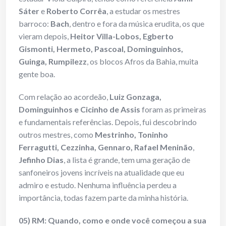
Sáter
e
Roberto Corrêa
, a estudar os mestres
barroco:
Bach
, dentro e fora da música erudita, os que
vieram depois,
Heitor Villa-Lobos, Egberto
Gismonti, Hermeto, Pascoal, Dominguinhos,
Guinga, Rumpilezz
, os blocos Afros da Bahia, muita
gente boa.
Com relação ao acordeão,
Luiz Gonzaga,
Dominguinhos e Cicinho de Assis
foram as primeiras
e fundamentais referências. Depois, fui descobrindo
outros mestres, como
Mestrinho, Toninho
Ferragutti, Cezzinha, Gennaro, Rafael Meninão
,
Jefinho Dias
, a lista é grande, tem uma geração de
sanfoneiros jovens incríveis na atualidade que eu
admiro e estudo. Nenhuma influência perdeu a
importância, todas fazem parte da minha história.
05) RM: Quando, como e onde você começou a sua