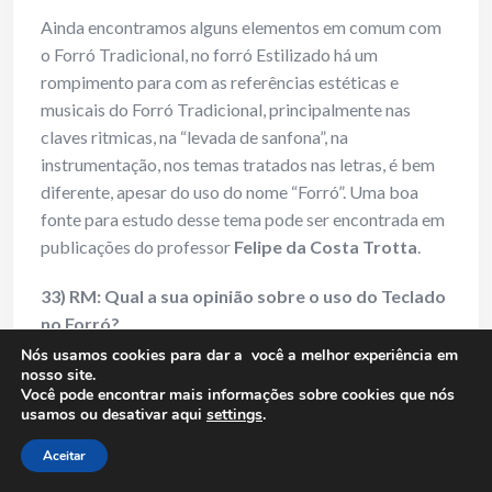
Ainda encontramos alguns elementos em comum com
o Forró Tradicional, no forró Estilizado há um
rompimento para com as referências estéticas e
musicais do Forró Tradicional, principalmente nas
claves ritmicas, na “levada de sanfona”, na
instrumentação, nos temas tratados nas letras, é bem
diferente, apesar do uso do nome “Forró”. Uma boa
fonte para estudo desse tema pode ser encontrada em
publicações do professor
Felipe da Costa Trotta
.
33) RM: Qual a sua opinião sobre o uso do Teclado
no Forró?
Nós usamos cookies para dar a você a melhor experiência em
Celo Costa:
No meu trabalho, nunca usei, porque em
nosso site.
Você pode encontrar mais informações sobre cookies que nós
geral, se tenho sanfona e guitarra na banda, já tenho
usamos ou desativar aqui
settings
.
uma harmonia satisfatória, mas um bom tecladista
pode somar bastante, pois, é um instrumento com
Aceitar
grandes possibilidades de timbres, pra quem usa