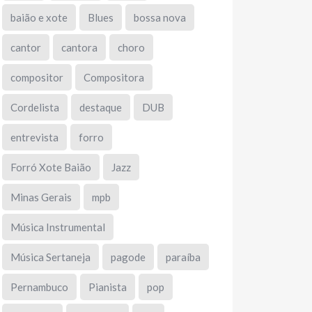
baião e xote
Blues
bossa nova
cantor
cantora
choro
compositor
Compositora
Cordelista
destaque
DUB
entrevista
forro
Forró Xote Baião
Jazz
Minas Gerais
mpb
Música Instrumental
Música Sertaneja
pagode
paraíba
Pernambuco
Pianista
pop