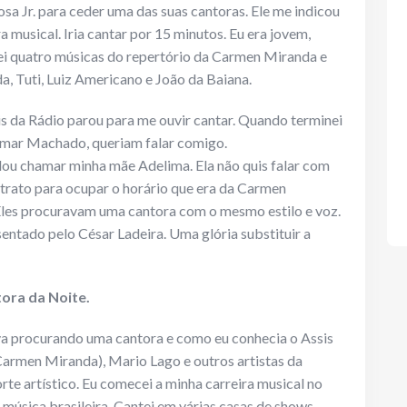
sa Jr. para ceder uma das suas cantoras. Ele me indicou
 musical. Iria cantar por 15 minutos. Eu era jovem,
ei quatro músicas do repertório da Carmen Miranda e
a, Tuti, Luiz Americano e João da Baiana.
s da Rádio parou para me ouvir cantar. Quando terminei
dimar Machado, queriam falar comigo.
ou chamar minha mãe Adelima. Ela não quis falar com
ntrato para ocupar o horário que era da Carmen
 Eles procuravam uma cantora com o mesmo estilo e voz.
entado pelo César Ladeira. Uma glória substituir a
tora da Noite.
 procurando uma cantora e como eu conhecia o Assis
armen Miranda), Mario Lago e outros artistas da
e artístico. Eu comecei a minha carreira musical no
 música brasileira. Cantei em várias casas de shows