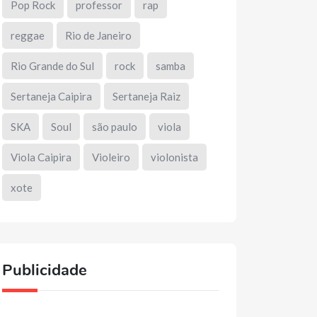
Pop Rock
professor
rap
reggae
Rio de Janeiro
Rio Grande do Sul
rock
samba
Sertaneja Caipira
Sertaneja Raiz
SKA
Soul
são paulo
viola
Viola Caipira
Violeiro
violonista
xote
Publicidade