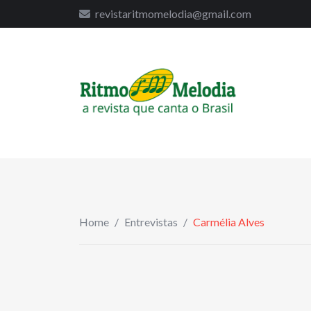
to
revistaritmomelodia@gmail.com
content
Home
/
Entrevistas
/
Carmélia Alves