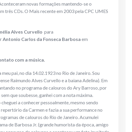
. Aconteceram novas formações mantendo-se o
varam três CDs. O Mais recente em 2003 pela CPC UMES
élia Alves Curvello
para
or
Antonio Carlos da Fonseca Barbosa
em
contato com a música.
 meu pai, no dia 14.02.1923 no Rio de Janeiro. Sou
arense Raimundo Alves Curvello e a baiana Adelina). Em
ntando no programa de calouros do Ary Barroso, por
u sem que soubesse, ganhei com a nota máxima.
o cheguei a conhecer pessoalmente, mesmo sendo
 repertório da Carmen e fazia a sua performance no
rogramas de calouros do Rio de Janeiro. Acumulei
ama de Barbosa Jr. (grande humorista da época, amigo
seu concurso de calouros e aconteceu um fato inusitado.