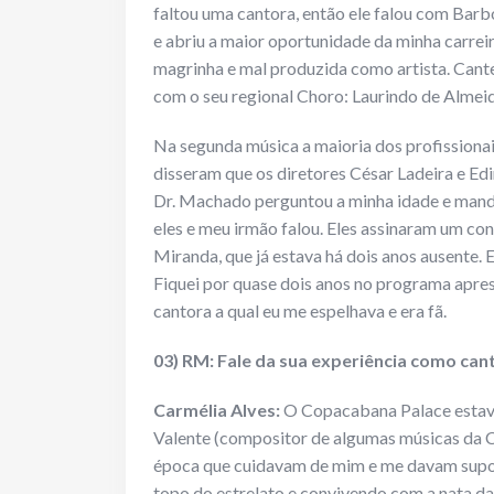
faltou uma cantora, então ele falou com Barbo
e abriu a maior oportunidade da minha carreira
magrinha e mal produzida como artista. Cant
com o seu regional Choro: Laurindo de Almeid
Na segunda música a maioria dos profissionai
disseram que os diretores César Ladeira e E
Dr. Machado perguntou a minha idade e mand
eles e meu irmão falou. Eles assinaram um co
Miranda, que já estava há dois anos ausente.
Fiquei por quase dois anos no programa apres
cantora a qual eu me espelhava e era fã.
03) RM: Fale da sua experiência como can
Carmélia Alves:
O Copacabana Palace estava
Valente (compositor de algumas músicas da C
época que cuidavam de mim e me davam suport
topo do estrelato e convivendo com a nata da