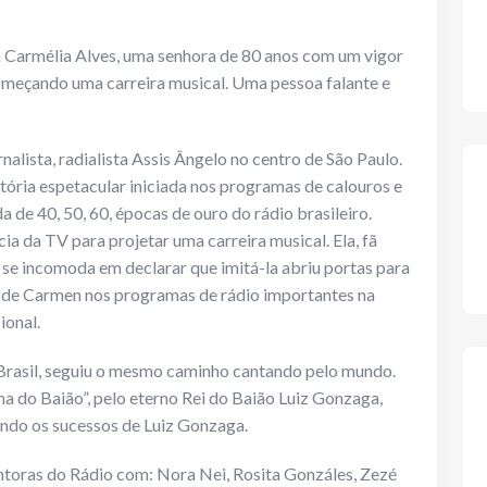
a Carmélia Alves, uma senhora de 80 anos com um vigor
começando uma carreira musical. Uma pessoa falante e
alista, radialista Assis Ângelo no centro de São Paulo.
tória espetacular iniciada nos programas de calouros e
de 40, 50, 60, épocas de ouro do rádio brasileiro.
ia da TV para projetar uma carreira musical. Ela, fã
se incomoda em declarar que imitá-la abriu portas para
go de Carmen nos programas de rádio importantes na
ional.
Brasil, seguiu o mesmo caminho cantando pelo mundo.
ha do Baião”, pelo eterno Rei do Baião Luiz Gonzaga,
ando os sucessos de Luiz Gonzaga.
ntoras do Rádio com: Nora Nei, Rosita Gonzáles, Zezé