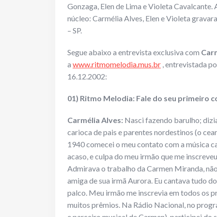
Gonzaga, Elen de Lima e Violeta Cavalcante
núcleo: Carmélia Alves, Elen e Violeta gra
– SP.
Segue abaixo a entrevista exclusiva com
Carm
a
www.ritmomelodia.mus.br
, entrevistada p
16.12.2002:
01) Ritmo Melodia: Fale do seu primeiro 
Carmélia Alves:
Nasci fazendo barulho; dizia
carioca de pais e parentes nordestinos (o ce
1940 comecei o meu contato com a música ca
acaso, e culpa do meu irmão que me inscreve
Admirava o trabalho da Carmen Miranda, nã
amiga de sua irmã Aurora. Eu cantava tudo do
palco. Meu irmão me inscrevia em todos os p
muitos prêmios. Na Rádio Nacional, no progr
e parceiro musical de Carmen), participei do 