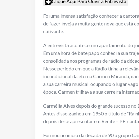
Clique Aqui Para Ouvir a Entrevista
Foi uma imensa satisfação conhecer a cantor
de fazer inveja a muita gente nova que está 
cativante.
A entrevista aconteceu no apartamento do jorn
Em uma hora de bate papo conheci a sua traje
consolidada nos programas de rádio da década 
Nesse período em que a Rádio tinha a relevânc
incondicional da eterna Carmen Miranda, não 
a sua carreira musical, ocupando o lugar va
época. Carmen trilhava a sua carreira internac
Carmélia Alves depois do grande sucesso no 
Antes disso ganhou em 1950 o título de “Rain
depois de se apresentar em Recife – PE, cant
Formou no início da década de 90 o grupo Ca