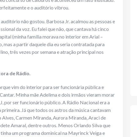
rfeitamente e o auditório vibrou.
auditório não gostou. Barbosa Jr. acalmou as pessoas e
sional da voz. Eu falei que não, que cantava há cinco
ital (minha família morava no interior em Arial –
, mas a partir daquele dia eu seria contratada para
no, três vezes por semana e atração principal nos
tora de Rádio.
que vim do interior para ser funcionária pública e
 Cantar. Minha mãe Adelima e dois irmãos vieram morar
J, por ser funcionário público. A Rádio Nacional era a
 primeira. Já que todos os astros da música cantavam
sco Alves, Carmen Miranda, Aurora Miranda, Araci de
dete Amaral, dentre outros. Menos Orlando Silva que
 tinha um programa dominical na Mayrinck Veiga e