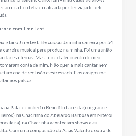
carreira fico feliz e realizada por ter viajado pelo
uês.
orosa com Jime Lest.
ulistano Jime Lest. Ele cuidou da minha carreira por 54
a carreira musical para produzir a minha. Foi uma união
 saudades eternas. Mas com o falecimento do meu
mo tomaram conta de mim. Não queria mais cantar nem
sei um ano de reclusão e estressada. E os amigos me
ltar aos palcos.
ana Palace conheci o Benedito Lacerda (um grande
ileiros), na Chacrinha do Abelardo Barbosa em Niterói
brasileira), na Chacrinha aconteciam shows e eu
dito. Com uma composição do Assis Valente e outra do