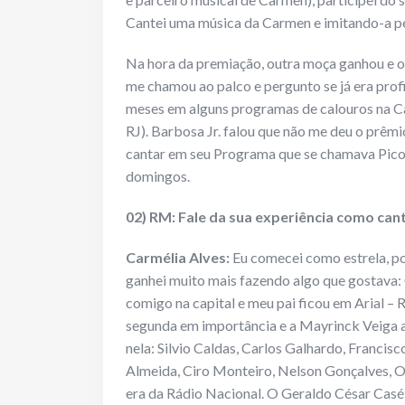
Cantei uma música da Carmen e imitando-a pe
Na hora da premiação, outra moça ganhou e o 
me chamou ao palco e pergunto se já era profis
meses em alguns programas de calouros na Cap
RJ). Barbosa Jr. falou que não me deu o prêmio
cantar em seu Programa que se chamava Picoli
domingos.
02) RM: Fale da sua experiência como can
Carmélia Alves:
Eu comecei como estrela, por
ganhei muito mais fazendo algo que gostava:
comigo na capital e meu pai ficou em Arial – R
segunda em importância e a Mayrinck Veiga a
nela: Silvio Caldas, Carlos Galhardo, Franci
Almeida, Ciro Monteiro, Nelson Gonçalves, O
era da Rádio Nacional. O Geraldo César Casé