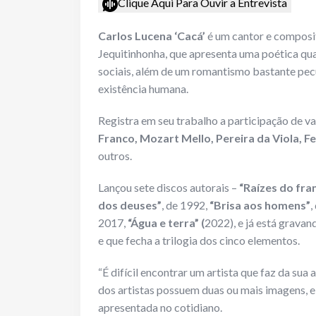
Clique Aqui Para Ouvir a Entrevista
Carlos Lucena ‘Cacá’
é um cantor e composit
Jequitinhonha, que apresenta uma poética qua
sociais, além de um romantismo bastante pecu
existência humana.
Registra em seu trabalho a participação de v
Franco, Mozart Mello, Pereira da Viola, 
outros.
Lançou sete discos autorais –
“Raízes do fra
dos deuses”
, de 1992,
“Brisa aos homens”
,
2017,
“Água e terra” (
2022), e já está gravan
e que fecha a trilogia dos cinco elementos.
“É difícil encontrar um artista que faz da sua
dos artistas possuem duas ou mais imagens, e
apresentada no cotidiano.