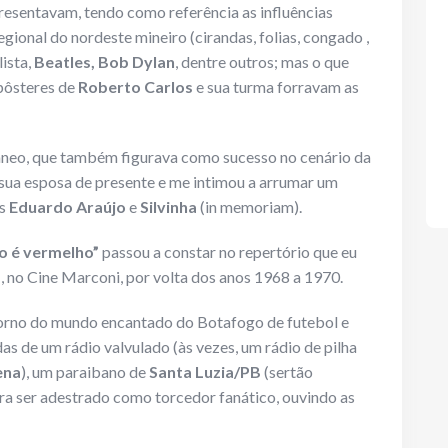
apresentavam, tendo como referência as influências
gional do nordeste mineiro (cirandas, folias, congado ,
ista,
Beatles, Bob Dylan
, dentre outros; mas o que
pôsteres de
Roberto Carlos
e sua turma forravam as
âneo, que também figurava como sucesso no cenário da
 sua esposa de presente e me intimou a arrumar um
os
Eduardo Araújo
e
Silvinha
(in memoriam).
o é vermelho”
passou a constar no repertório que eu
”
, no Cine Marconi, por volta dos anos 1968 a 1970.
torno do mundo encantado do Botafogo de futebol e
s de um rádio valvulado (às vezes, um rádio de pilha
ena
), um paraibano de
Santa Luzia/PB
(sertão
a ser adestrado como torcedor fanático, ouvindo as