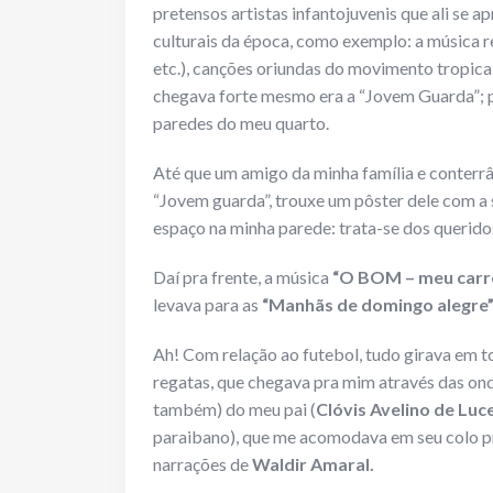
pretensos artistas infantojuvenis que ali se 
culturais da época, como exemplo: a música re
etc.), canções oriundas do movimento tropical
chegava forte mesmo era a “Jovem Guarda”; 
paredes do meu quarto.
Até que um amigo da minha família e conterr
“Jovem guarda”, trouxe um pôster dele com a
espaço na minha parede: trata-se dos querid
Daí pra frente, a música
“O BOM – meu carr
levava para as
“Manhãs de domingo alegre
Ah! Com relação ao futebol, tudo girava em 
regatas, que chegava pra mim através das onda
também) do meu pai (
Clóvis Avelino de Luc
paraibano), que me acomodava em seu colo pr
narrações de
Waldir Amaral.