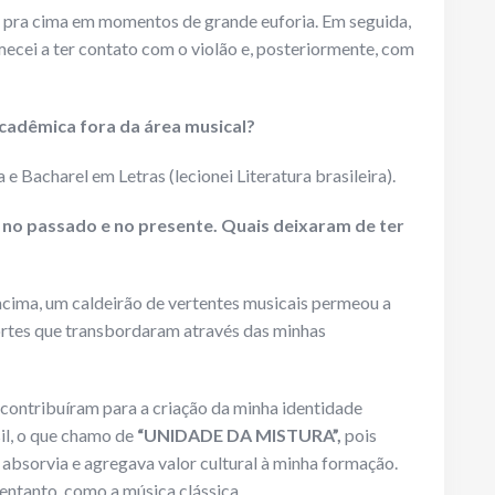
o pra cima em momentos de grande euforia. Em seguida,
cei a ter contato com o violão e, posteriormente, com
cadêmica fora da área musical?
e Bacharel em Letras (lecionei Literatura brasileira).
s no passado e no presente. Quais deixaram de ter
ima, um caldeirão de vertentes musicais permeou a
rtes que transbordaram através das minhas
contribuíram para a criação da minha identidade
sil, o que chamo de
“UNIDADE DA MISTURA”,
pois
 absorvia e agregava valor cultural à minha formação.
entanto, como a música clássica.