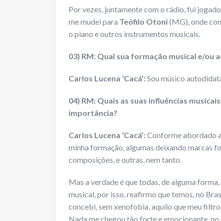
Por vezes, juntamente com o rádio, fui jogad
me mudei para
Teófilo Otoni
(MG), onde come
o piano e outros instrumentos musicais.
03) RM: Qual sua formação musical e/ou a
Carlos Lucena ‘Cacá’:
Sou músico autodidata 
04) RM: Quais as suas influências musicai
importância?
Carlos Lucena ‘Cacá’:
Conforme abordado ac
minha formação, algumas deixando marcas fo
composições, e outras, nem tanto.
Mas a verdade é que todas, de alguma forma, 
musical, por isso, reafirmo que temos, no Bra
concebi, sem xenofobia, aquilo que meu filtro
Nada me chegou tão forte e emocionante, no 