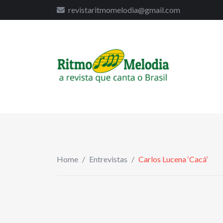
to
revistaritmomelodia@gmail.com
content
Home
/
Entrevistas
/
Carlos Lucena ‘Cacá’