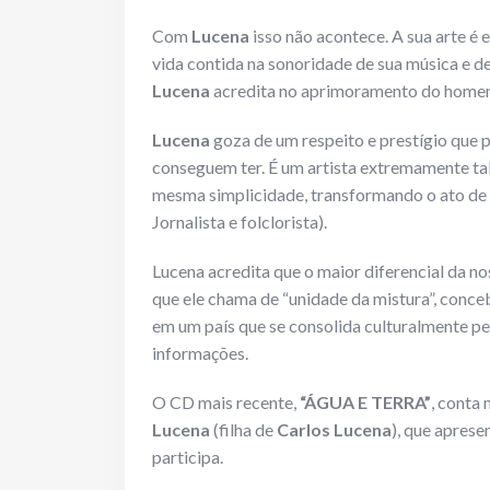
Com
Lucena
isso não acontece. A sua arte é e
vida contida na sonoridade de sua música e d
Lucena
acredita no aprimoramento do homem
Lucena
goza de um respeito e prestígio que
conseguem ter. É um artista extremamente ta
mesma simplicidade, transformando o ato de c
Jornalista e folclorista).
Lucena acredita que o maior diferencial da nos
que ele chama de “unidade da mistura”, conc
em um país que se consolida culturalmente pe
informações.
O CD mais recente,
“ÁGUA E TERRA”
, conta
Lucena
(filha de
Carlos Lucena
), que aprese
participa.