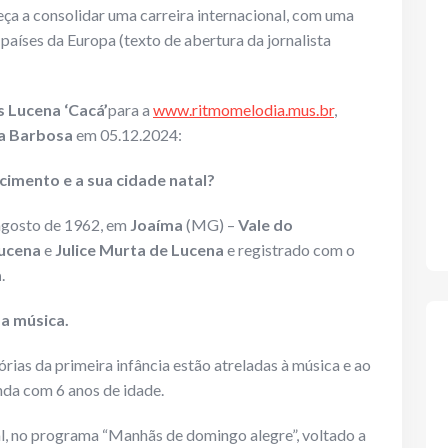
eça a consolidar uma carreira internacional, com uma
países da Europa (texto de abertura da jornalista
s Lucena ‘Cacá’
para a
www.ritmomelodia.mus.br
,
ca Barbosa
em 05.12.2024:
cimento e a sua cidade natal?
 agosto de 1962, em
Joaíma
(MG) –
Vale do
Lucena
e
Julice Murta de Lucena
e registrado com o
a
.
 a música.
ias da primeira infância estão atreladas à música e ao
nda com 6 anos de idade.
al, no programa “Manhãs de domingo alegre”, voltado a