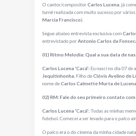
O cantor/compositor
Carlos Lucena
, já com
turnê realizada com muito sucesso por vários 
Marcia Francisco
).
Segue abaixo entrevista exclusiva com
Carlo
entrevistado por
Antonio Carlos da Fonse
01) Ritmo Melodia: Qual a sua data de nas
Carlos Lucena ‘Cacá’:
Eu nasci no dia 07 de
Jequitinhonha
. Filho de
Clóvis Avelino de 
nome de
Carlos Calmette Murta de Lucen
02) RM: Fale do seu primeiro contato com
Carlos Lucena ‘Cacá’:
Todas as minhas memór
futebol. Comecei a ser levado para o palco ai
O palco era o do cinema da minha cidade nat