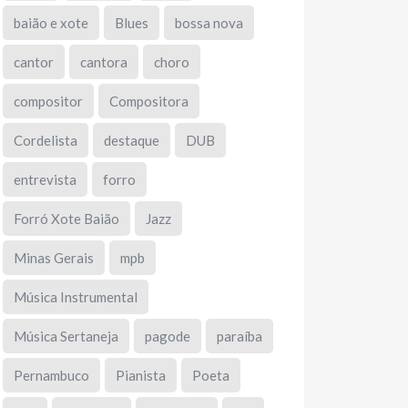
baião e xote
Blues
bossa nova
cantor
cantora
choro
compositor
Compositora
Cordelista
destaque
DUB
entrevista
forro
Forró Xote Baião
Jazz
Minas Gerais
mpb
Música Instrumental
Música Sertaneja
pagode
paraíba
Pernambuco
Pianista
Poeta