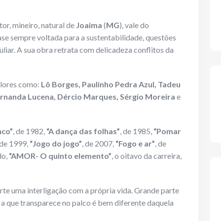
or, mineiro, natural de
Joaima
(
MG
), vale do
se sempre voltada para a sustentabilidade, questões
liar. A sua obra retrata com delicadeza conflitos da
alores como:
Lô Borges, Paulinho Pedra Azul, Tadeu
Fernanda Lucena, Dércio Marques, Sérgio Moreira
e
nco”
, de 1982,
“A dança das folhas”
, de 1985,
“Pomar
 de 1999,
“Jogo do jogo”
, de 2007,
“Fogo e ar”
, de
do,
“AMOR- O quinto elemento”
, o oitavo da carreira,
 arte uma interligação com a própria vida. Grande parte
 a que transparece no palco é bem diferente daquela