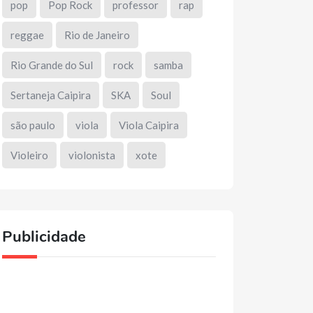
pop
Pop Rock
professor
rap
reggae
Rio de Janeiro
Rio Grande do Sul
rock
samba
Sertaneja Caipira
SKA
Soul
são paulo
viola
Viola Caipira
Violeiro
violonista
xote
Publicidade