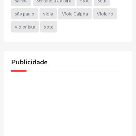
samba
Sertaneja Caipira
SKA
Soul
são paulo
viola
Viola Caipira
Violeiro
violonista
xote
Publicidade