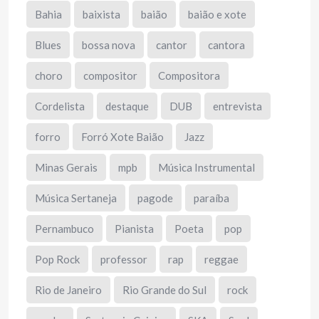
Bahia
baixista
baião
baião e xote
Blues
bossa nova
cantor
cantora
choro
compositor
Compositora
Cordelista
destaque
DUB
entrevista
forro
Forró Xote Baião
Jazz
Minas Gerais
mpb
Música Instrumental
Música Sertaneja
pagode
paraíba
Pernambuco
Pianista
Poeta
pop
Pop Rock
professor
rap
reggae
Rio de Janeiro
Rio Grande do Sul
rock