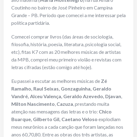
Coutinho no bairro de José Pinheiro em Campina
Grande – PB. Período que comecei a me interessar pela
política partidária.
Comecei comprar livros (das áreas de sociologia,
filosofia, história, poesia, literatura, psicologia social,
etc), fitas K7 com as 20 melhores músicas de artistas
da MPB, comprei meu primeiro violão e revistas com
letras cifradas (estão comigo até hoje).
Eu passei a escutar as melhores músicas de
Zé
Ramalho, Raul Seixas, Gonzaguinha, Geraldo
Vandré, Alceu Valença, Geraldo Azevedo, Djavan
,
Milton Nascimento
,
Cazuza
, prestando muita
atenção nas mensagens das letras e o trio:
Chico
Buarque, Gilberto Gil, Caetano Veloso
explodiam
meus neurônios a cada canção que foram lançadas nos
anos 60,70,80. Entre as obras dos três artistas, as