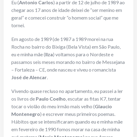
Eu (
Antonio Carlos
) a partir de 12 de julho de 1989 ao
chegar aos 17 anos de idade deixei de “ser menino em
geral” e comecei construir “o homem social” que me
tornei.
Em agosto de 1989 (de 1987 a 1989 morei na rua
Rocha no bairro do Bixiga (Bela Vista) em São Paulo,
eu e minha mãe (
Ilza
) voltamos para o Nordeste e
passamos seis meses morando no bairro de Messejana
– Fortaleza – CE, onde nasceu e viveu o romancista
José de Alencar
.
Vivendo quase recluso no apartamento, eu passei a ler
os livros de
Paulo Coelho
, escutar as fitas K7, tentar
tocar o violão do meu irmão mais velho (
Glaucio
Montenegro
) e escrever meus primeiros poemas.
Hábitos que se intensificaram quando eu e minha mãe
em fevereiro de 1990 fomos morar na casa de minha
avó materna (
Maria Montenegro
) na rua Amaro