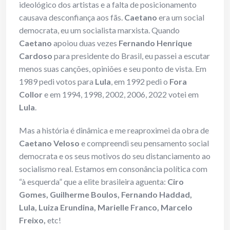
ideológico dos artistas e a falta de posicionamento
causava desconfiança aos fãs.
Caetano
era um social
democrata, eu um socialista marxista. Quando
Caetano
apoiou duas vezes
Fernando Henrique
Cardoso
para presidente do Brasil, eu passei a escutar
menos suas canções, opiniões e seu ponto de vista. Em
1989 pedi votos para
Lula
, em 1992 pedi o
Fora
Collor
e em 1994, 1998, 2002, 2006, 2022 votei em
Lula
.
Mas a história é dinâmica e me reaproximei da obra de
Caetano Veloso
e compreendi seu pensamento social
democrata e os seus motivos do seu distanciamento ao
socialismo real. Estamos em consonância política com
“à esquerda” que a elite brasileira aguenta:
Ciro
Gomes, Guilherme Boulos, Fernando Haddad,
Lula, Luiza Erundina, Marielle Franco, Marcelo
Freixo,
etc!