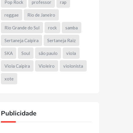
Pop Rock
professor
rap
reggae
Rio de Janeiro
Rio Grande do Sul
rock
samba
Sertaneja Caipira
Sertaneja Raiz
SKA
Soul
são paulo
viola
Viola Caipira
Violeiro
violonista
xote
Publicidade