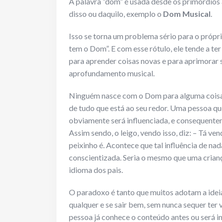
A palavra “dom” é usada desde os primórdios 
disso ou daquilo, exemplo o
Dom Musical
.
Isso se torna um problema sério para o própri
tem o Dom”. E com esse rótulo, ele tende a t
para aprender coisas novas e para aprimorar
aprofundamento musical.
Ninguém nasce com o Dom para alguma coisa, 
de tudo que está ao seu redor. Uma pessoa q
obviamente será influenciada, e consequenteme
Assim sendo, o leigo, vendo isso, diz: – Tá ve
peixinho é. Acontece que tal influência de nada
conscientizada. Seria o mesmo que uma criança
idioma dos pais.
O paradoxo é tanto que muitos adotam a idei
qualquer e se sair bem, sem nunca sequer ter v
pessoa já conhece o conteúdo antes ou será im