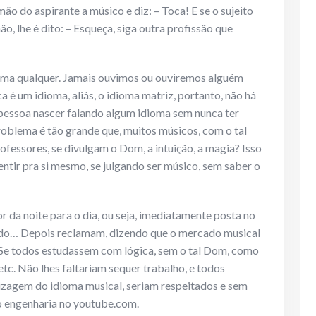
ão do aspirante a músico e diz: – Toca! E se o sujeito
o, lhe é dito: – Esqueça, siga outra profissão que
ma qualquer. Jamais ouvimos ou ouviremos alguém
a é um idioma, aliás, o idioma matriz, portanto, não há
pessoa nascer falando algum idioma sem nunca ter
problema é tão grande que, muitos músicos, com o tal
ofessores, se divulgam o Dom, a intuição, a magia? Isso
entir pra si mesmo, se julgando ser músico, sem saber o
or da noite para o dia, ou seja, imediatamente posta no
ando… Depois reclamam, dizendo que o mercado musical
o. Se todos estudassem com lógica, sem o tal Dom, como
 etc. Não lhes faltariam sequer trabalho, e todos
izagem do idioma musical, seriam respeitados e sem
o engenharia no youtube.com.