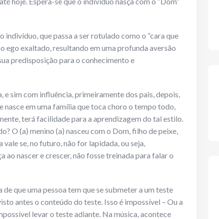
até hoje. Espera-se que o indivíduo nasça com o “Dom”
o indivíduo, que passa a ser rotulado como o “cara que
er o ego exaltado, resultando em uma profunda aversão
 sua predisposição para o conhecimento e
e sim com influência, primeiramente dos pais, depois,
ue nasce em uma família que toca choro o tempo todo,
nte, terá facilidade para a aprendizagem do tal estilo.
ndo? O (a) menino (a) nasceu com o Dom, filho de peixe,
 vale se, no futuro, não for lapidada, ou seja,
 ao nascer e crescer, não fosse treinada para falar o
a de que uma pessoa tem que se submeter a um teste
isto antes o conteúdo do teste. Isso é impossível – Ou a
possível levar o teste adiante. Na música, acontece