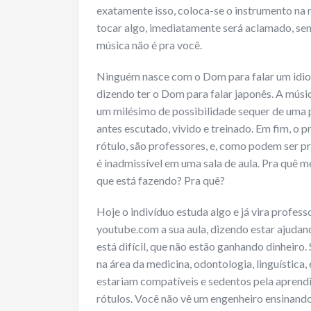
exatamente isso, coloca-se o instrumento na m
tocar algo, imediatamente será aclamado, senã
música não é pra você.
Ninguém nasce com o Dom para falar um idio
dizendo ter o Dom para falar japonês. A músic
um milésimo de possibilidade sequer de uma 
antes escutado, vivido e treinado. Em fim, o 
rótulo, são professores, e, como podem ser pr
é inadmissível em uma sala de aula. Pra quê m
que está fazendo? Pra quê?
Hoje o indivíduo estuda algo e já vira profess
youtube.com a sua aula, dizendo estar ajud
está difícil, que não estão ganhando dinheir
na área da medicina, odontologia, linguística,
estariam compatíveis e sedentos pela aprend
rótulos. Você não vê um engenheiro ensinand