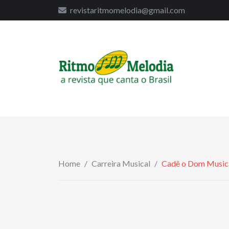
to
revistaritmomelodia@gmail.com
content
Home
/
Carreira Musical
/
Cadê o Dom Music