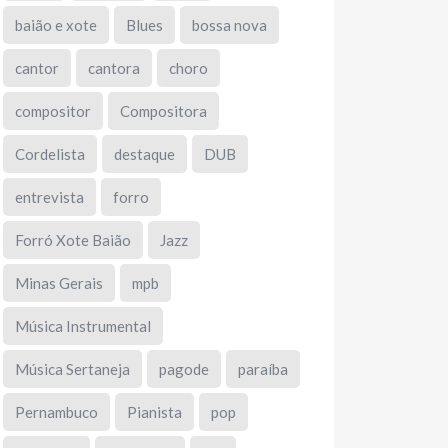
baião e xote
Blues
bossa nova
cantor
cantora
choro
compositor
Compositora
Cordelista
destaque
DUB
entrevista
forro
Forró Xote Baião
Jazz
Minas Gerais
mpb
Música Instrumental
Música Sertaneja
pagode
paraíba
Pernambuco
Pianista
pop