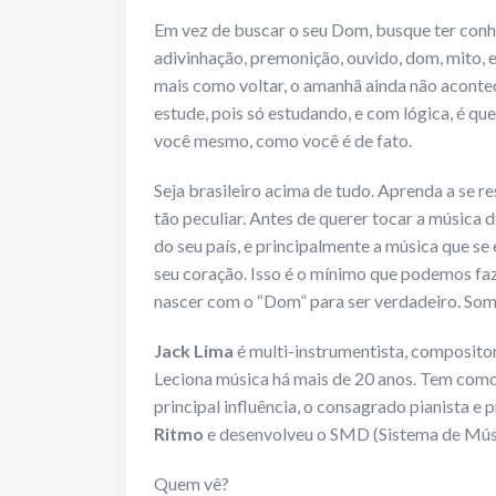
Em vez de buscar o seu Dom, busque ter conh
adivinhação, premonição, ouvido, dom, mito, e
mais como voltar, o amanhã ainda não acontece
estude, pois só estudando, e com lógica, é que 
você mesmo, como você é de fato.
Seja brasileiro acima de tudo. Aprenda a se re
tão peculiar. Antes de querer tocar a música 
do seu país, e principalmente a música que se
seu coração. Isso é o mínimo que podemos fa
nascer com o “Dom” para ser verdadeiro. So
Jack Lima
é multi-instrumentista, compositor
Leciona música há mais de 20 anos. Tem como
principal influência, o consagrado pianista e 
Ritmo
e desenvolveu o SMD (Sistema de Músi
Quem vê?