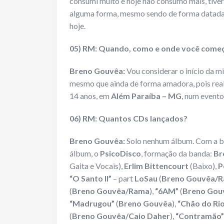
consumi muito e hoje não consumo mais, tive
alguma forma, mesmo sendo de forma datada o
hoje.
05) RM: Quando, como e onde você começo
Breno Gouvêa:
Vou considerar o início da mi
mesmo que ainda de forma amadora, pois real
14 anos, em
Além Paraíba
– MG
, num evento
06) RM: Quantos CDs lançados?
Breno Gouvêa:
Solo nenhum álbum. Com a ba
álbum, o
PsicoDisco
, formação da banda:
Br
Gaita e Vocais),
Erlim Bittencourt
(Baixo),
P
“O Santo II”
– part
LoSau
(
Breno Gouvêa/
(
Breno Gouvêa/Rama
),
“6AM”
(
Breno Gou
“Madrugou”
(
Breno Gouvêa
),
“Chão do Rio
(
Breno Gouvêa/Caio Daher
),
“Contramão”