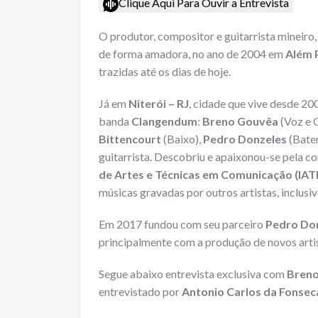
Clique Aqui Para Ouvir a Entrevista
O produtor, compositor e guitarrista mineiro
de forma amadora, no ano de 2004 em
Além 
trazidas até os dias de hoje.
Já em
Niterói – RJ
, cidade que vive desde 200
banda
Clangendum
:
Breno Gouvêa
(Voz e G
Bittencourt
(Baixo),
Pedro Donzeles
(Bater
guitarrista. Descobriu e apaixonou-se pela 
de Artes e Técnicas em Comunicação (IAT
músicas gravadas por outros artistas, inclusiv
Em 2017 fundou com seu parceiro
Pedro Do
principalmente com a produção de novos arti
Segue abaixo entrevista exclusiva com
Bren
entrevistado por
Antonio Carlos da Fonsec