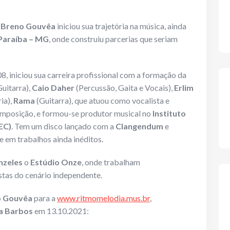
,
Breno Gouvêa
iniciou sua trajetória na música, ainda
Paraíba – MG
, onde construiu parcerias que seriam
8, iniciou sua carreira profissional com a formação da
uitarra),
Caio Daher
(Percussão, Gaita e Vocais),
Erlim
ia),
Rama
(Guitarra), que atuou como vocalista e
composição, e formou-se produtor musical no
Instituto
EC)
. Tem um disco lançado com a
Clangendum
e
e em trabalhos ainda inéditos.
nzeles
o
Estúdio Onze
, onde trabalham
stas do cenário independente.
o Gouvêa
para a
www.ritmomelodia.mus.br
,
a Barbos
em 13.10.2021: