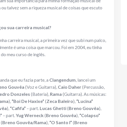
ram sua importância para minha formação musical de
u talvez sem a riqueza musical de coisas que escuto
u sua carreira musical?
nha carreira musical, a primeira vez que subi num palco,
mente é uma coisa que marcou. Foi em 2004, eu tinha
 do meu curso de inglês.
nda que eu fazia parte, a
Clangendum
, lancei um
eno Gouvêa
(Voz e Guitarra),
Caio Daher
(Percussão,
edro Donzeles
(Bateria),
Rama
(Guitarra). As músicas:
Rama
),
“Boi De Haxixe”
(
Zeca Baleiro
),
“Lucina”
vêa
),
“Cafifa”
– part.
Lucas Ghetti
(
Breno Gouvêa
),
”
– part.
Yug Werneck
(
Breno Gouvêa
),
“Colapso”
(
Breno Gouvêa/Rama
),
“O Santo I”
(
Breno