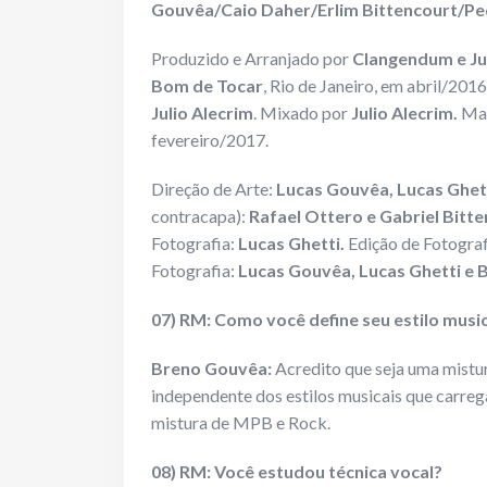
Gouvêa/Caio Daher/Erlim Bittencourt/Pe
Produzido e Arranjado por
Clangendum e Jul
Bom de Tocar
, Rio de Janeiro, em abril/201
Julio Alecrim
. Mixado por
Julio Alecrim.
Mas
fevereiro/2017.
Direção de Arte:
Lucas Gouvêa, Lucas Ghet
contracapa):
Rafael Ottero e Gabriel Bitt
Fotografia:
Lucas Ghetti.
Edição de Fotograf
Fotografia:
Lucas Gouvêa, Lucas Ghetti e 
07) RM: Como você define seu estilo musi
Breno Gouvêa:
Acredito que seja uma mistur
independente dos estilos musicais que carre
mistura de MPB e Rock.
08) RM: Você estudou técnica vocal?