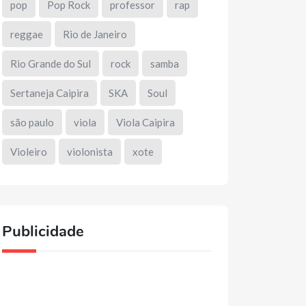
pop
Pop Rock
professor
rap
reggae
Rio de Janeiro
Rio Grande do Sul
rock
samba
Sertaneja Caipira
SKA
Soul
são paulo
viola
Viola Caipira
Violeiro
violonista
xote
Publicidade