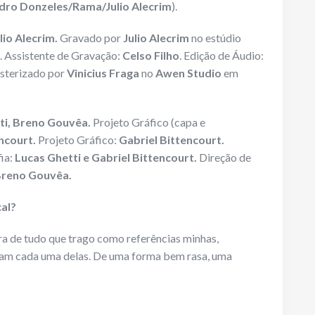
dro Donzeles/Rama/Julio Alecrim
).
io Alecrim.
Gravado por
Julio Alecrim
no estúdio
6. Assistente de Gravação:
Celso Filho
. Edição de Áudio:
terizado por
Vinicius Fraga
no
Awen Studio
em
ti, Breno Gouvêa.
Projeto Gráfico (capa e
encourt.
Projeto Gráfico:
Gabriel Bittencourt.
ia:
Lucas Ghetti e Gabriel Bittencourt.
Direção de
Breno Gouvêa.
cal?
a de tudo que trago como referências minhas,
gam cada uma delas. De uma forma bem rasa, uma