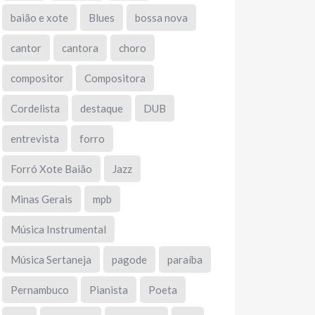
baião e xote
Blues
bossa nova
cantor
cantora
choro
compositor
Compositora
Cordelista
destaque
DUB
entrevista
forro
Forró Xote Baião
Jazz
Minas Gerais
mpb
Música Instrumental
Música Sertaneja
pagode
paraíba
Pernambuco
Pianista
Poeta