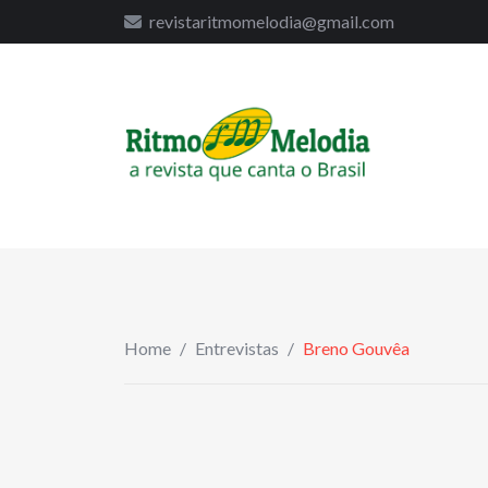
to
revistaritmomelodia@gmail.com
content
Home
/
Entrevistas
/
Breno Gouvêa