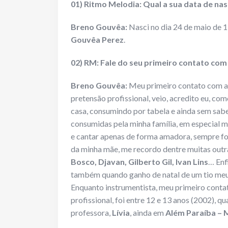
01) Ritmo Melodia: Qual a sua data de nas
Breno Gouvêa:
Nasci no dia 24 de maio de 
Gouvêa Perez
.
02) RM: Fale do seu primeiro contato com
Breno Gouvêa:
Meu primeiro contato com a
pretensão profissional, veio, acredito eu, co
casa, consumindo por tabela e ainda sem saber 
consumidas pela minha família, em especial 
e cantar apenas de forma amadora, sempre f
da minha mãe, me recordo dentre muitas outr
Bosco, Djavan, Gilberto Gil, Ivan Lins
… Enf
também quando ganho de natal de um tio meu
Enquanto instrumentista, meu primeiro cont
profissional, foi entre 12 e 13 anos (2002), q
professora,
Lívia
, ainda em
Além Paraíba –