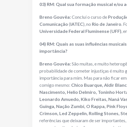
03) RM: Qual sua formação musical e/ou a
Breno Gouvêa:
Concluí o curso de
Produção
Comunicação
(
IATEC
), no
Rio de Janeiro
. 
Universidade Federal Fluminense
(
UFF)
, 
04) RM: Quais as suas influências musicai
importância?
Breno Gouvêa:
São muitas, e muito heterogên
probabilidade de cometer injustiças é muito 
importância para mim. Mas para não ficar em 
comigo mesmo:
Chico Buarque, Aldir Blanc,
Nascimento, Helio Delmiro, Toninho Horta
Leonardo Amuedo, Kiko Freitas, Naná Va
Guinga, Nação Zumbi, O Rappa, Pink Floyd
Crimson, Led Zeppelin, Rolling Stones, S
referências que deixaram de ser importantes,