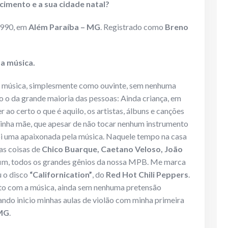
cimento e a sua cidade natal?
1990, em
Além Paraíba – MG
. Registrado como
Breno
 a música.
 música, simplesmente como ouvinte, sem nenhuma
mo o da grande maioria das pessoas: Ainda criança, em
ao certo o que é aquilo, os artistas, álbuns e canções
minha mãe, que apesar de não tocar nenhum instrumento
oi uma apaixonada pela música. Naquele tempo na casa
as coisas de
Chico Buarque, Caetano Veloso, João
im, todos os grandes gênios da nossa MPB. Me marca
 o disco
“Californication”
, do
Red Hot Chili Peppers
.
ato com a música, ainda sem nenhuma pretensão
uando inicio minhas aulas de violão com minha primeira
 MG
.