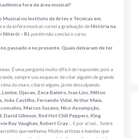
cadêmica fora da área musical?
 Musical no Instituto de Artes e Técnicas em
Fora da esfera musical, cursei a graduação de
História na
em
Niterói – RJ
, porém não concluí o curso.
s no passado e no presente. Quais deixaram de ter
eas. É uma pergunta muito difícil de responder, pois a
grande, sempre vou esquecer de citar alguém de grande
cima do muro, citarei alguns, já me desculpando
 Lenine, Djavan, Zeca Baleiro, Ivan Lins, Milton
, João Castilho, Fernando Vidal, Arthur Maia,
sconcelos, Marcos Suzano, Nico Assumpção,
, David Gilmour, Red Hot Chili Peppers, King
tevie Ray Vaughan, Robert Cray
… E por aí vai… Sobre
 acredito que nenhuma. Muitos artistas e bandas que