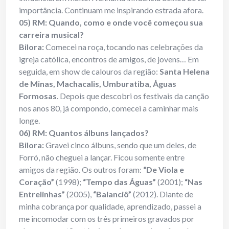
importância. Continuam me inspirando estrada afora.
05) RM: Quando, como e onde você começou sua
carreira musical?
Bilora:
Comecei na roça, tocando nas celebrações da
igreja católica, encontros de amigos, de jovens… Em
seguida, em show de calouros da região:
Santa Helena
de Minas, Machacalis, Umburatiba, Águas
Formosas
. Depois que descobri os festivais da canção
nos anos 80, já compondo, comecei a caminhar mais
longe.
06) RM: Quantos álbuns lançados?
Bilora:
Gravei cinco álbuns, sendo que um deles, de
Forró, não cheguei a lançar. Ficou somente entre
amigos da região. Os outros foram:
“De Viola e
Coração”
(1998);
“Tempo das Águas”
(2001);
“Nas
Entrelinhas”
(2005),
“Balanciô”
(2012). Diante de
minha cobrança por qualidade, aprendizado, passei a
me incomodar com os três primeiros gravados por