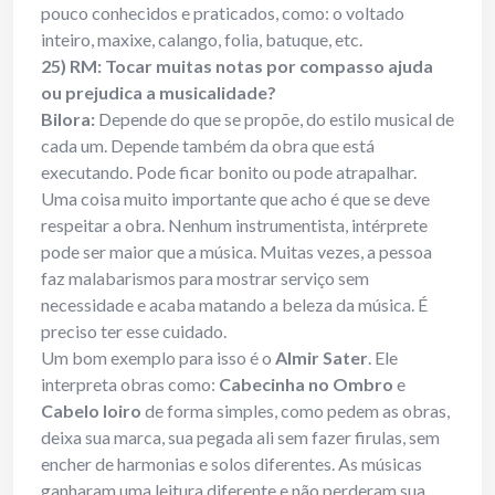
pouco conhecidos e praticados, como: o voltado
inteiro, maxixe, calango, folia, batuque, etc.
25) RM: Tocar muitas notas por compasso ajuda
ou prejudica a musicalidade?
Bilora:
Depende do que se propõe, do estilo musical de
cada um. Depende também da obra que está
executando. Pode ficar bonito ou pode atrapalhar.
Uma coisa muito importante que acho é que se deve
respeitar a obra. Nenhum instrumentista, intérprete
pode ser maior que a música. Muitas vezes, a pessoa
faz malabarismos para mostrar serviço sem
necessidade e acaba matando a beleza da música. É
preciso ter esse cuidado.
Um bom exemplo para isso é o
Almir Sater
. Ele
interpreta obras como:
Cabecinha no Ombro
e
Cabelo loiro
de forma simples, como pedem as obras,
deixa sua marca, sua pegada ali sem fazer firulas, sem
encher de harmonias e solos diferentes. As músicas
ganharam uma leitura diferente e não perderam sua