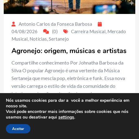
Antonio Carlos da Fonseca Barbosa
04/08/2026
(0)
Carreira Musical
,
Mercado
Musical
,
Notícias
,
Sertanejo
Agronejo: origem, músicas e artistas
Compartilhe conhecimento Por Johnatha Barbosa da
Silva O popular Agronejo é uma vertente da Música
Sertaneja que mescla pop, eletrônica e funk. Essa nova
versão carrega o estilo de vida da comunidade do
interior, porém não mais sofredora pela seca…
Nós usamos cookies para dar a você a melhor experiência em
nosso site.
Read More
Você pode encontrar mais informações sobre cookies que nós
usamos ou desativar aqui
settings
.
Aceitar