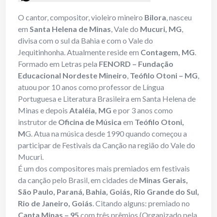
O cantor, compositor, violeiro mineiro
Bilora
, nasceu
em
Santa Helena de Minas
, Vale do
Mucuri, MG
,
divisa com o sul da Bahia e com o Vale do
Jequitinhonha. Atualmente reside em
Contagem, MG
.
Formado em Letras pela
FENORD – Fundação
Educacional Nordeste Mineiro
,
Teófilo Otoni – MG
,
atuou por 10 anos como professor de Língua
Portuguesa e Literatura Brasileira em Santa Helena de
Minas e depois
Ataléia, MG
e por 3 anos como
instrutor de
Oficina de Música
em
Teófilo Otoni,
M
G. Atua na música desde 1990 quando começou a
participar de Festivais da Canção na região do Vale do
Mucuri.
É um dos compositores mais premiados em festivais
da canção pelo Brasil, em cidades de
Minas Gerais,
São Paulo, Paraná, Bahia, Goiás, Rio Grande do Sul,
Rio de Janeiro, Goiás
. Citando alguns: premiado no
Canta Minas – 95
com três prêmios (Organizado pela