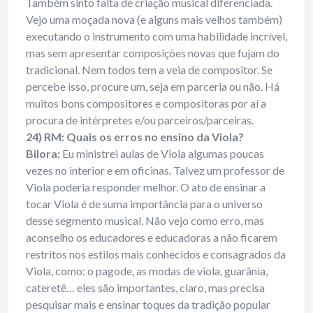
Também sinto falta de criação musical diferenciada.
Vejo uma moçada nova (e alguns mais velhos também)
executando o instrumento com uma habilidade incrível,
mas sem apresentar composições novas que fujam do
tradicional. Nem todos tem a veia de compositor. Se
percebe isso, procure um, seja em parceria ou não. Há
muitos bons compositores e compositoras por aí a
procura de intérpretes e/ou parceiros/parceiras.
24) RM: Quais os erros no ensino da Viola?
Bilora:
Eu ministrei aulas de Viola algumas poucas
vezes no interior e em oficinas. Talvez um professor de
Viola poderia responder melhor. O ato de ensinar a
tocar Viola é de suma importância para o universo
desse segmento musical. Não vejo como erro, mas
aconselho os educadores e educadoras a não ficarem
restritos nos estilos mais conhecidos e consagrados da
Viola, como: o pagode, as modas de viola, guarânia,
cateretê… eles são importantes, claro, mas precisa
pesquisar mais e ensinar toques da tradição popular