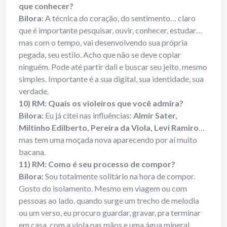
que conhecer?
Bilora:
A técnica do coração, do sentimento… claro
que é importante pesquisar, ouvir, conhecer, estudar…
mas com o tempo, vai desenvolvendo sua própria
pegada, seu estilo. Acho que não se deve copiar
ninguém. Pode até partir dali e buscar seu jeito, mesmo
simples. Importante é a sua digital, sua identidade, sua
verdade.
10) RM: Quais os violeiros que você admira?
Bilora:
Eu já citei nas influências:
Almir Sater,
Miltinho Edilberto, Pereira da Viola, Levi Ramiro
…
mas tem uma moçada nova aparecendo por aí muito
bacana.
11) RM: Como é seu processo de compor?
Bilora:
Sou totalmente solitário na hora de compor.
Gosto do isolamento. Mesmo em viagem ou com
pessoas ao lado, quando surge um trecho de melodia
ou um verso, eu procuro guardar, gravar, pra terminar
em casa, com a viola nas mãos e uma água mineral