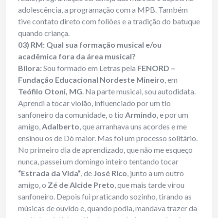
adolescência, a programação com a MPB. Também
tive contato direto com foliões e a tradição do batuque
quando criança.
03) RM: Qual sua formação musical e/ou
acadêmica fora da área musical?
Bilora:
Sou formado em Letras pela
FENORD –
Fundação Educacional Nordeste Mineiro
, em
Teófilo Otoni, MG
. Na parte musical, sou autodidata.
Aprendi a tocar violão, influenciado por um tio
sanfoneiro da comunidade, o tio
Armindo
, e por um
amigo,
Adalberto
, que arranhava uns acordes e me
ensinou os de Dó maior. Mas foi um processo solitário.
No primeiro dia de aprendizado, que não me esqueço
nunca, passei um domingo inteiro tentando tocar
“Estrada da Vida”
, de
José Rico
, junto a um outro
amigo, o
Zé de Alcide Preto
, que mais tarde virou
sanfoneiro. Depois fui praticando sozinho, tirando as
músicas de ouvido e, quando podia, mandava trazer da