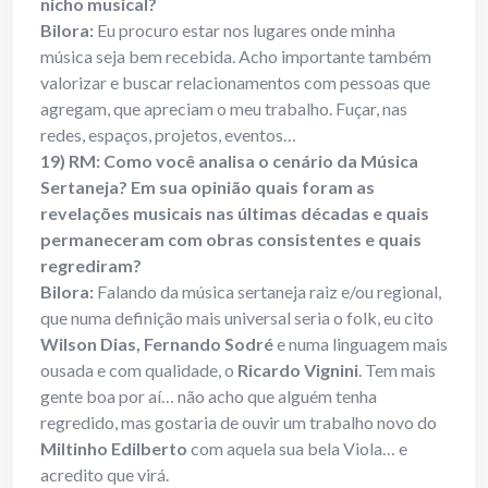
nicho musical?
Bilora:
Eu procuro estar nos lugares onde minha
música seja bem recebida. Acho importante também
valorizar e buscar relacionamentos com pessoas que
agregam, que apreciam o meu trabalho. Fuçar, nas
redes, espaços, projetos, eventos…
19) RM: Como você analisa o cenário da Música
Sertaneja? Em sua opinião quais foram as
revelações musicais nas últimas décadas e quais
permaneceram com obras consistentes e quais
regrediram?
Bilora:
Falando da música sertaneja raiz e/ou regional,
que numa definição mais universal seria o folk, eu cito
Wilson Dias, Fernando Sodré
e numa linguagem mais
ousada e com qualidade, o
Ricardo Vignini
. Tem mais
gente boa por aí… não acho que alguém tenha
regredido, mas gostaria de ouvir um trabalho novo do
Miltinho Edilberto
com aquela sua bela Viola… e
acredito que virá.