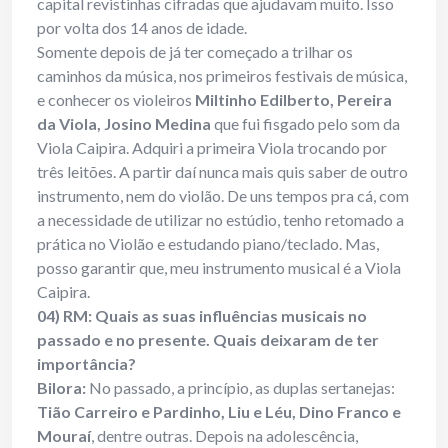
capital revistinhas cifradas que ajudavam muito. Isso
por volta dos 14 anos de idade.
Somente depois de já ter começado a trilhar os
caminhos da música, nos primeiros festivais de música,
e conhecer os violeiros
Miltinho Edilberto, Pereira
da Viola, Josino Medina
que fui fisgado pelo som da
Viola Caipira. Adquiri a primeira Viola trocando por
três leitões. A partir daí nunca mais quis saber de outro
instrumento, nem do violão. De uns tempos pra cá, com
a necessidade de utilizar no estúdio, tenho retomado a
prática no Violão e estudando piano/teclado. Mas,
posso garantir que, meu instrumento musical é a Viola
Caipira.
04) RM: Quais as suas influências musicais no
passado e no presente. Quais deixaram de ter
importância?
Bilora:
No passado, a princípio, as duplas sertanejas:
Tião Carreiro e Pardinho, Liu e Léu, Dino Franco e
Mouraí
, dentre outras. Depois na adolescência,