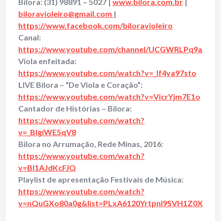
Bilora: (31) 98891 – 5027 |
www.bilora.com.br
|
biloravioleiro@gmail.com
|
https://www.facebook.com/biloravioleiro
Canal:
https://www.youtube.com/channel/UCGWRLPq9a6EJ
Viola enfeitada:
https://www.youtube.com/watch?v=_If4ya97sto
LIVE Bilora – “De Viola e Coração”:
https://www.youtube.com/watch?v=VicrYjm7E1o
Cantador de Histórias – Bilora:
https://www.youtube.com/watch?
v=_BIgiWE5qV8
Bilora no Arrumação, Rede Minas, 2016:
https://www.youtube.com/watch?
v=BI1AJdKcFJQ
Playlist de apresentação Festivais de Música:
https://www.youtube.com/watch?
v=nQuGXo80a0g&list=PLxA6120Yrtpnl9SVH1Z0Xmv