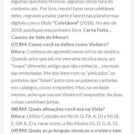
algumas questões técnicas, algumas obras fora do
contexto, etc. Por isso, resolvi fazer uma coletânea
deles, regravei a maior parte e lancei nas plataformas
digitais com o título
“Coletânea”
(2018). No ano de
2018, publiquei meu primeiro livro:
Certa Feita
…
Causos do Vale do Mucuri
.
07) RM: Como você se define como Violeiro?
Bilora:
Continuo um aprendiz nesse ofício de violeiro.
Quando acho que sei, me vem uma técnica nova, um
“toque” diferente, antigo que não conhecia… sou mais
das emboladas. Me dou bem com os “pinicados”, os
ponteios que “falam” junto com as palavras cantadas
nos calangos, cocos e repentes. Mas, na verdade
mesmo, acho que sou um Violeiro/Compositor. As duas
coisas caminham juntas.
08) RM: Quais afinações você usa na Viola?
Bilora:
Utilizo Cebolão em Ré (A, D, F#, A, D) e Mi (B,
E, G#, B, E) e, raras vezes, a Rio Abaixo (G, D, G, B, D).
09) RM: Quais as principais técnicas o violeiro tem