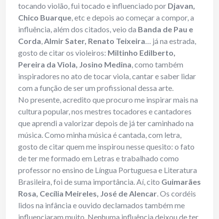
tocando violão, fui tocado e influenciado por
Djavan,
Chico Buarque
, etc e depois ao começar a compor, a
influência, além dos citados, veio da
Banda de Pau e
Corda
,
Almir Sater, Renato Teixeira
… já na estrada,
gosto de citar os violeiros:
Miltinho Edilberto,
Pereira da Viola, Josino Medina
, como também
inspiradores no ato de tocar viola, cantar e saber lidar
com a função de ser um profissional dessa arte.
No presente, acredito que procuro me inspirar mais na
cultura popular, nos mestres tocadores e cantadores
que aprendi a valorizar depois de já ter caminhado na
música. Como minha música é cantada, com letra,
gosto de citar quem me inspirou nesse quesito: o fato
de ter me formado em Letras e trabalhado como
professor no ensino de Língua Portuguesa e Literatura
Brasileira, foi de suma importância. Aí, cito
Guimarães
Rosa, Cecília Meireles, José de Alencar
. Os cordéis
lidos na infância e ouvido declamados também me
influenciaram muito. Nenhuma influência deixou de ter