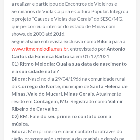
a realizar e participou de Encontros de Violeiros e
Seminários de Viola Caipira e Cultura Popular. Integrou
o projeto “Causos e Violas das Gerais” do SESC/MG,
que percorreu o interior do estado de Minas com
shows, de 2003 até 2016.
Segue abaixo entrevista exclusiva como
Bilora
para a
www.ritmomelodia.mus.br
, entrevistado por
Antonio
Carlos da Fonseca Barbosa
em 01/12/2021:
01) Ritmo Melodia: Qual a sua data de nascimento
e a sua cidade natal?
Bilora:
Nasci no dia 29/04/1966 na comunidade rural
do
Córrego do Norte
, município de
Santa Helena de
Minas
,
Vale do Mucuri
,
Minas Gerais
. Atualmente
resido em
Contagem, MG
. Registrado como
Valmir
Ribeiro de Carvalho.
02) RM: Fale do seu primeiro contato com a
música.
Bilora:
Meu primeiro e maior contato foi através do
rádio, programação sertaneja das manhãs e depois na