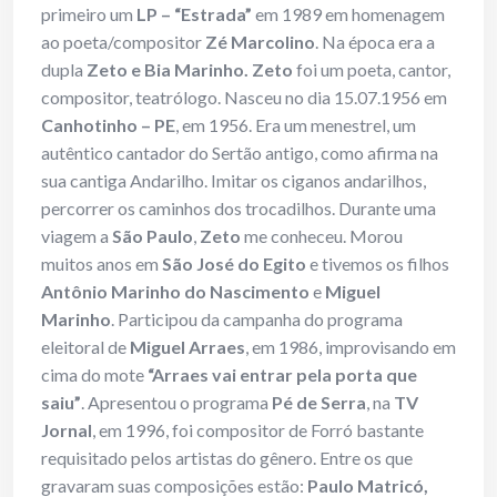
primeiro um
LP – “Estrada”
em 1989 em homenagem
ao poeta/compositor
Zé Marcolino
. Na época era a
dupla
Zeto e Bia Marinho. Zeto
foi um poeta, cantor,
compositor, teatrólogo. Nasceu no dia 15.07.1956 em
Canhotinho – PE
, em 1956. Era um menestrel, um
autêntico cantador do Sertão antigo, como afirma na
sua cantiga Andarilho. Imitar os ciganos andarilhos,
percorrer os caminhos dos trocadilhos. Durante uma
viagem a
São Paulo
,
Zeto
me conheceu. Morou
muitos anos em
São José do Egito
e tivemos os filhos
Antônio Marinho do Nascimento
e
Miguel
Marinho
. Participou da campanha do programa
eleitoral de
Miguel Arraes
, em 1986, improvisando em
cima do mote
“Arraes vai entrar pela porta que
saiu”
. Apresentou o programa
Pé de Serra
, na
TV
Jornal
, em 1996, foi compositor de Forró bastante
requisitado pelos artistas do gênero. Entre os que
gravaram suas composições estão:
Paulo Matricó,