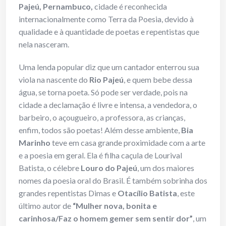
Pajeú, Pernambuco,
cidade é reconhecida
internacionalmente como Terra da Poesia, devido à
qualidade e à quantidade de poetas e repentistas que
nela nasceram.
Uma lenda popular diz que um cantador enterrou sua
viola na nascente do
Rio Pajeú
, e quem bebe dessa
água, se torna poeta. Só pode ser verdade, pois na
cidade a declamação é livre e intensa, a vendedora, o
barbeiro, o açougueiro, a professora, as crianças,
enfim, todos são poetas! Além desse ambiente,
Bia
Marinho
teve em casa grande proximidade com a arte
e a poesia em geral. Ela é filha caçula de Lourival
Batista, o célebre
Louro do Pajeú
, um dos maiores
nomes da poesia oral do Brasil. É também sobrinha dos
grandes repentistas Dimas e
Otacílio Batista
, este
último autor de
“Mulher nova, bonita e
carinhosa/Faz o homem gemer sem sentir dor”
, um