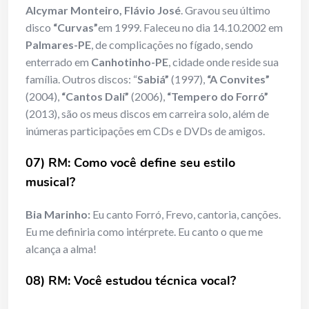
Alcymar Monteiro, Flávio José
. Gravou seu último
disco
“Curvas”
em 1999. Faleceu no dia 14.10.2002 em
Palmares-PE
, de complicações no fígado, sendo
enterrado em
Canhotinho-PE
, cidade onde reside sua
família. Outros discos: “
Sabiá”
(1997),
“A Convites”
(2004),
“Cantos Dalí”
(2006),
“Tempero do Forró”
(2013), são os meus discos em carreira solo, além de
inúmeras participações em CDs e DVDs de amigos.
07) RM: Como você define seu estilo
musical?
Bia Marinho:
Eu canto Forró, Frevo, cantoria, canções.
Eu me definiria como intérprete. Eu canto o que me
alcança a alma!
08) RM: Você estudou técnica vocal?