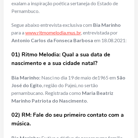
exalam a inspiração poética sertaneja do Estado de
Pernambuco.
Segue abaixo entrevista exclusiva com
Bia Marinho
para a
www.ritmomelodia.mus.br
, entrevistada por
Antonio Carlos da Fonseca Barbosa
em 18.08.2021:
01) Ritmo Melodia: Qual a sua data de
nascimento e a sua cidade natal?
Bia Marinho:
Nasci no dia 19 de maio de1965 em
São
José do Egito
, região do Pajeú, no sertão
pernambucano. Registrada como
Maria Beatriz
Marinho Patriota do Nascimento
.
02) RM: Fale do seu primeiro contato com a
música.
Bia Marinho:
Eu tive a dádiva de nascer numa família