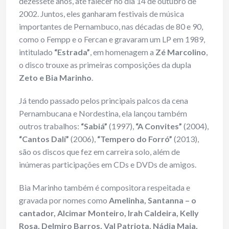
dezessete anos, até falecer no dia 14 de outubro de
2002. Juntos, eles ganharam festivais de música
importantes de Pernambuco, nas décadas de 80 e 90,
como o Fempp e o Fercan e gravaram um LP em 1989,
intitulado
“Estrada”
, em homenagem a
Zé Marcolino
,
o disco trouxe as primeiras composições da dupla
Zeto e Bia Marinho
.
Já tendo passado pelos principais palcos da cena
Pernambucana e Nordestina, ela lançou também
outros trabalhos:
“Sabiá”
(1997),
“A Convites”
(2004),
“Cantos Dalí”
(2006),
“Tempero do Forró”
(2013),
são os discos que fez em carreira solo, além de
inúmeras participações em CDs e DVDs de amigos.
Bia Marinho também é compositora respeitada e
gravada por nomes como
Amelinha, Santanna – o
cantador, Alcimar Monteiro, Irah Caldeira, Kelly
Rosa, Delmiro Barros, Val Patriota, Nádia Maia,