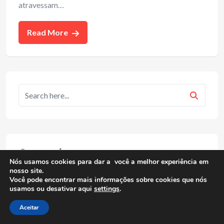
atravessam…
Read More
Categorias
Nós usamos cookies para dar a você a melhor experiência em
nosso site.
Você pode encontrar mais informações sobre cookies que nós
Carreira Musical
usamos ou desativar aqui
settings
.
Entrevistas
Aceitar
Forró