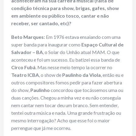
aconteceram na sua carreira musical (falta de
condição técnica para show, brigas, gafes, show
em ambiente ou público tosco, cantar e não
receber, ser cantado, etc)?
Beto Marques:
Em 1976 estava ensaiando com uma
super banda para inaugurar como
Espaço Cultural de
Salvador – BA
, o Solar do Unhão atual MAM. O que
aconteceu e foi um sucesso. Eu batizei essa banda de
Circo Fubá
. Mas nesse meio tempo ia ocorrer no
Teatro ICBA
, o show de
Paulinho da Viola
, então eu e
outros compositores fomos pedir para fazer abertura
do show,
Paulinho
concordou que tocássemos uma ou
duas canções. Chegou a minha vez e eu não conseguia
nem cantar nem tocar deu um branco. Sem entender,
tentei outra música e nada. Uma grande frustração ou
mesmo interrogação? Acho que esse foi o maior
perrengue que já me ocorreu.