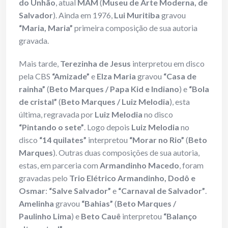
do Unhão
, atual
MAM
(
Museu de Arte Moderna, de
Salvador
). Ainda em 1976,
Lui Muritiba
gravou
“Maria, Maria”
primeira composição de sua autoria
gravada.
Mais tarde,
Terezinha de Jesus
interpretou em disco
pela CBS
“Amizade”
e
Elza Maria
gravou
“Casa de
rainha”
(
Beto Marques / Papa Kid e Indiano
) e
“Bola
de cristal”
(
Beto Marques / Luiz Melodia
), esta
última, regravada por
Luiz Melodia
no disco
“Pintando o sete”
. Logo depois
Luiz Melodia
no
disco
“14 quilates”
interpretou
“Morar no Rio”
(
Beto
Marques
). Outras duas composições de sua autoria,
estas, em parceria com
Armandinho
Macedo
, foram
gravadas pelo
Trio Elétrico Armandinho, Dodô e
Osmar
:
“Salve Salvador”
e
“Carnaval de Salvador”
.
Amelinha
gravou
“Bahias”
(
Beto Marques /
Paulinho Lima
) e
Beto Cauê
interpretou
“Balanço