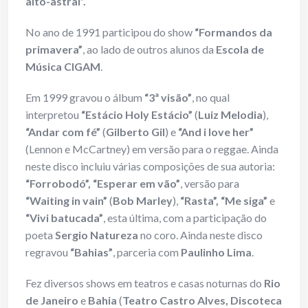
alto-astral”.
No ano de 1991 participou do show
“Formandos da
primavera”
, ao lado de outros alunos da
Escola de
Música CIGAM
.
Em 1999 gravou o álbum
“3ª visão”
, no qual
interpretou
“Estácio Holy Estácio”
(
Luiz Melodia
),
“Andar com fé”
(
Gilberto Gil
) e
“And i love her”
(Lennon e McCartney) em versão para o reggae. Ainda
neste disco incluiu várias composições de sua autoria:
“Forrobodó”, “Esperar em vão”
, versão para
“Waiting in vain”
(
Bob Marley
),
“Rasta”, “Me siga”
e
“Vivi batucada”
, esta última, com a participação do
poeta
Sergio Natureza
no coro. Ainda neste disco
regravou
“Bahias”
, parceria com
Paulinho Lima
.
Fez diversos shows em teatros e casas noturnas do
Rio
de Janeiro
e
Bahia
(
Teatro Castro Alves, Discoteca