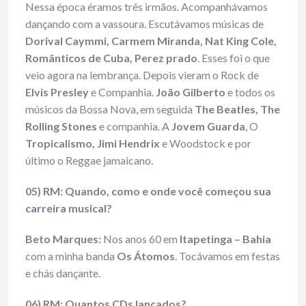
Nessa época éramos três irmãos. Acompanhávamos
dançando com a vassoura. Escutávamos músicas de
Dorival Caymmi, Carmem Miranda, Nat King Cole,
Românticos de Cuba, Perez prado
. Esses foi o que
veio agora na lembrança. Depois vieram o Rock de
Elvis Presley
e Companhia.
João Gilberto
e todos os
músicos da Bossa Nova, em seguida
The Beatles, The
Rolling Stones
e companhia. A
Jovem Guarda
, O
Tropicalismo, Jimi Hendrix
e Woodstock e por
último o Reggae jamaicano.
05) RM: Quando, como e onde você começou sua
carreira musical?
Beto Marques:
Nos anos 60 em
Itapetinga – Bahia
com a minha banda
Os Átomos
. Tocávamos em festas
e chás dançante.
06) RM: Quantos CDs lançados?