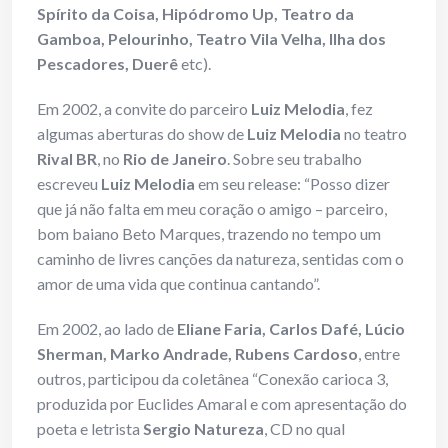
Spírito da Coisa, Hipódromo Up, Teatro da
Gamboa, Pelourinho, Teatro Vila Velha, Ilha dos
Pescadores, Duerê
etc).
Em 2002, a convite do parceiro
Luiz Melodia
, fez
algumas aberturas do show de
Luiz Melodia
no teatro
Rival BR
, no
Rio de Janeiro
. Sobre seu trabalho
escreveu
Luiz Melodia
em seu release: “Posso dizer
que já não falta em meu coração o amigo – parceiro,
bom baiano Beto Marques, trazendo no tempo um
caminho de livres canções da natureza, sentidas com o
amor de uma vida que continua cantando”.
Em 2002, ao lado de
Eliane Faria, Carlos Dafé, Lúcio
Sherman, Marko Andrade,
Rubens Cardoso
, entre
outros, participou da coletânea “Conexão carioca 3,
produzida por Euclides Amaral e com apresentação do
poeta e letrista
Sergio Natureza
, CD no qual