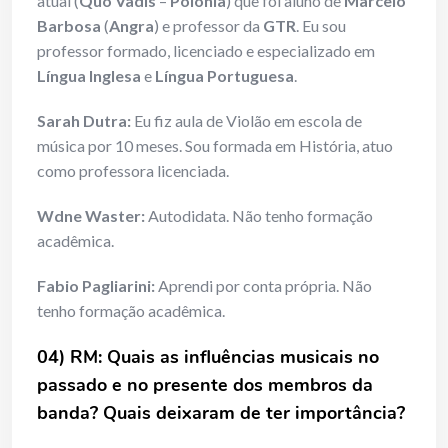
atual (
Quo Vadis
–
Polônia
) que foi aluno de
Marcelo
Barbosa
(
Angra
) e professor da
GTR
. Eu sou
professor formado, licenciado e especializado em
Língua Inglesa
e
Língua Portuguesa
.
Sarah Dutra:
Eu fiz aula de Violão em escola de
música por 10 meses. Sou formada em História, atuo
como professora licenciada.
Wdne Waster:
Autodidata. Não tenho formação
acadêmica.
Fabio Pagliarini:
Aprendi por conta própria. Não
tenho formação acadêmica.
04) RM: Quais as influências musicais no
passado e no presente dos membros da
banda? Quais deixaram de ter importância?