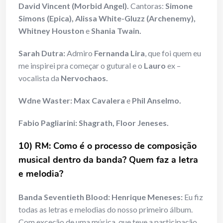
David Vincent (Morbid Angel).
Cantoras:
Simone
Simons (Epica), Alissa White-Gluzz (Archenemy),
Whitney Houston
e
Shania Twain.
Sarah Dutra:
Admiro
Fernanda Lira
, que foi quem eu
me inspirei pra começar o gutural e o
Lauro
ex –
vocalista da
Nervochaos.
Wdne Waster: Max Cavalera
e
Phil Anselmo.
Fabio Pagliarini: Shagrath, Floor Jeneses.
10) RM: Como é o processo de composição
musical dentro da banda? Quem faz a letra
e melodia?
Banda Seventieth Blood: Henrique Meneses:
Eu fiz
todas as letras e melodias do nosso primeiro álbum.
Com exceção de uma música, que teve a participação