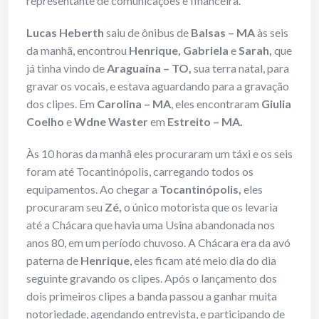
representante de comunicações e financeira.
Lucas Heberth
saiu de ônibus de
Balsas – MA
às seis
da manhã, encontrou
Henrique, Gabriela
e
Sarah,
que
já tinha vindo de
Araguaína
– TO,
sua terra natal, para
gravar os vocais, e estava aguardando para a gravação
dos clipes. Em
Carolina – MA
, eles encontraram
Giulia
Coelho
e
Wdne Waster
em
Estreito – MA.
Às 10 horas da manhã eles procuraram um táxi e os seis
foram até Tocantinópolis, carregando todos os
equipamentos. Ao chegar a
Tocantinópolis,
eles
procuraram seu
Zé,
o único motorista que os levaria
até a Chácara que havia uma Usina abandonada nos
anos 80, em um período chuvoso. A Chácara era da avó
paterna de
Henrique
, eles ficam até meio dia do dia
seguinte gravando os clipes. Após o lançamento dos
dois primeiros clipes a banda passou a ganhar muita
notoriedade, agendando entrevista, e participando de