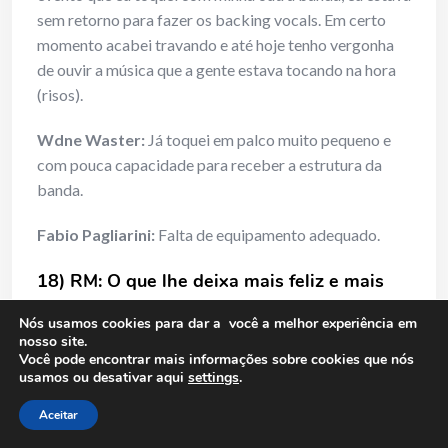
sem retorno para fazer os backing vocals. Em certo
momento acabei travando e até hoje tenho vergonha
de ouvir a música que a gente estava tocando na hora
(risos).
Wdne Waster:
Já toquei em palco muito pequeno e
com pouca capacidade para receber a estrutura da
banda.
Fabio Pagliarini:
Falta de equipamento adequado.
18) RM: O que lhe deixa mais feliz e mais
triste na carreira musical?
Nós usamos cookies para dar a você a melhor experiência em
nosso site.
Banda Seventieth Blood: Henrique Meneses:
Você pode encontrar mais informações sobre cookies que nós
usamos ou desativar aqui
settings
.
Novas experiências, amizades e poder servir de
exemplo de superação para outras bandas e músicos
Aceitar
são a melhor parte. A falta de união entre os próprios