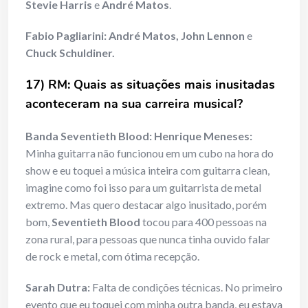
Stevie Harris
e
André Matos
.
Fabio Pagliarini: André Matos, John Lennon
e
Chuck Schuldiner.
17) RM: Quais as situações mais inusitadas
aconteceram na sua carreira musical?
Banda Seventieth Blood: Henrique Meneses:
Minha guitarra não funcionou em um cubo na hora do
show e eu toquei a música inteira com guitarra clean,
imagine como foi isso para um guitarrista de metal
extremo. Mas quero destacar algo inusitado, porém
bom,
Seventieth Blood
tocou para 400 pessoas na
zona rural, para pessoas que nunca tinha ouvido falar
de rock e metal, com ótima recepção.
Sarah Dutra:
Falta de condições técnicas. No primeiro
evento que eu toquei com minha outra banda, eu estava