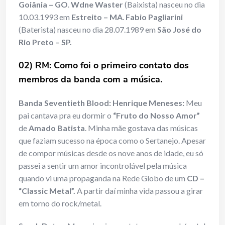
Goiânia – GO
.
Wdne Waster
(Baixista) nasceu no dia
10.03.1993 em
Estreito – MA
.
Fabio Pagliarini
(Baterista) nasceu no dia 28.07.1989 em
São José do
Rio Preto – SP.
02) RM: Como foi o primeiro contato dos
membros da banda com a música.
Banda Seventieth Blood: Henrique Meneses:
Meu
pai cantava pra eu dormir o
“Fruto do Nosso Amor”
de
Amado Batista
. Minha mãe gostava das músicas
que faziam sucesso na época como o Sertanejo. Apesar
de compor músicas desde os nove anos de idade, eu só
passei a sentir um amor incontrolável pela música
quando vi uma propaganda na Rede Globo de um
CD –
“Classic Metal”.
A partir daí minha vida passou a girar
em torno do rock/metal.