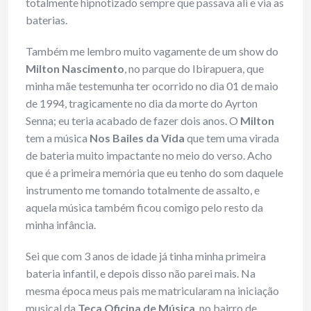
totalmente hipnotizado sempre que passava ali e via as
baterias.
Também me lembro muito vagamente de um show do
Milton Nascimento
, no parque do Ibirapuera, que
minha mãe testemunha ter ocorrido no dia 01 de maio
de 1994, tragicamente no dia da morte do Ayrton
Senna; eu teria acabado de fazer dois anos. O
Milton
tem a música
Nos Bailes da Vida
que tem uma virada
de bateria muito impactante no meio do verso. Acho
que é a primeira memória que eu tenho do som daquele
instrumento me tomando totalmente de assalto, e
aquela música também ficou comigo pelo resto da
minha infância.
Sei que com 3 anos de idade já tinha minha primeira
bateria infantil, e depois disso não parei mais. Na
mesma época meus pais me matricularam na iniciação
musical da
Teca Oficina de Música
, no bairro de