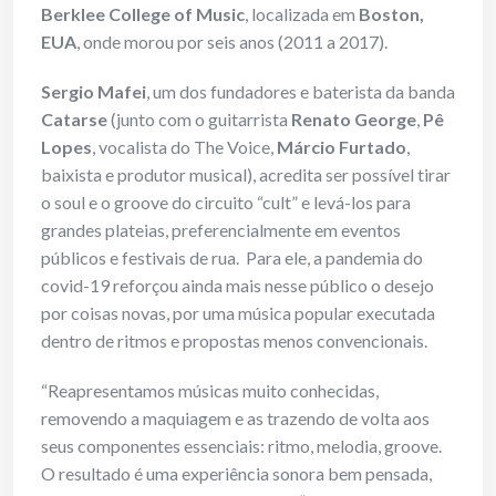
Berklee College of Music
, localizada em
Boston,
EUA
, onde morou por seis anos (2011 a 2017).
Sergio Mafei
, um dos fundadores e baterista da banda
Catarse
(junto com o guitarrista
Renato George
,
Pê
Lopes
, vocalista do The Voice,
Márcio Furtado
,
baixista e produtor musical), acredita ser possível tirar
o soul e o groove do circuito “cult” e levá-los para
grandes plateias, preferencialmente em eventos
públicos e festivais de rua. Para ele, a pandemia do
covid-19 reforçou ainda mais nesse público o desejo
por coisas novas, por uma música popular executada
dentro de ritmos e propostas menos convencionais.
“Reapresentamos músicas muito conhecidas,
removendo a maquiagem e as trazendo de volta aos
seus componentes essenciais: ritmo, melodia, groove.
O resultado é uma experiência sonora bem pensada,