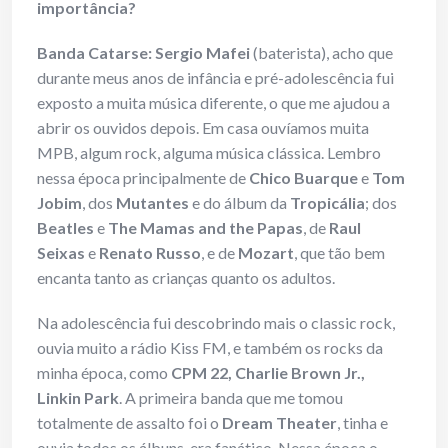
importância?
Banda Catarse: Sergio Mafei
(baterista), acho que
durante meus anos de infância e pré-adolescência fui
exposto a muita música diferente, o que me ajudou a
abrir os ouvidos depois. Em casa ouvíamos muita
MPB, algum rock, alguma música clássica. Lembro
nessa época principalmente de
Chico Buarque
e
Tom
Jobim
, dos
Mutantes
e do álbum da
Tropicália
; dos
Beatles
e
The Mamas and the Papas
, de
Raul
Seixas
e
Renato Russo
, e de
Mozart
, que tão bem
encanta tanto as crianças quanto os adultos.
Na adolescência fui descobrindo mais o classic rock,
ouvia muito a rádio Kiss FM, e também os rocks da
minha época, como
CPM 22, Charlie Brown Jr.,
Linkin Park
. A primeira banda que me tomou
totalmente de assalto foi o
Dream Theater
, tinha e
ouvia todos os álbuns, era fanático. Nessa época o