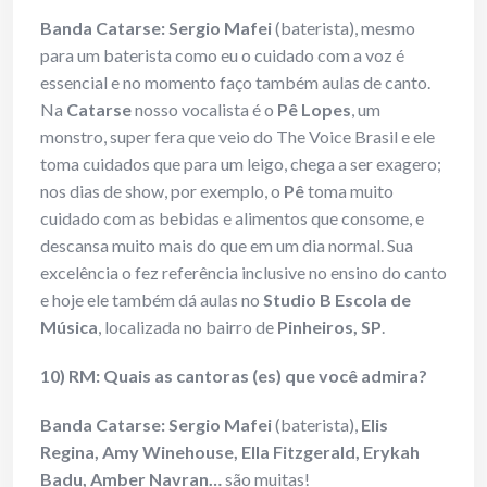
Banda Catarse: Sergio Mafei
(baterista), mesmo
para um baterista como eu o cuidado com a voz é
essencial e no momento faço também aulas de canto.
Na
Catarse
nosso vocalista é o
Pê Lopes
, um
monstro, super fera que veio do The Voice Brasil e ele
toma cuidados que para um leigo, chega a ser exagero;
nos dias de show, por exemplo, o
Pê
toma muito
cuidado com as bebidas e alimentos que consome, e
descansa muito mais do que em um dia normal. Sua
excelência o fez referência inclusive no ensino do canto
e hoje ele também dá aulas no
Studio B Escola de
Música
, localizada no bairro de
Pinheiros, SP
.
10) RM: Quais as cantoras (es) que você admira?
Banda Catarse: Sergio Mafei
(baterista),
Elis
Regina, Amy Winehouse, Ella Fitzgerald, Erykah
Badu, Amber Navran…
são muitas!