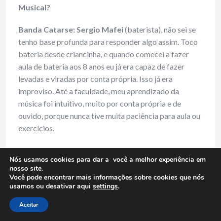
Musical?
Banda Catarse: Sergio Mafei
(baterista), não sei se
tenho base profunda para responder algo assim. Toco
bateria desde criancinha, e quando comecei a fazer
aula de bateria aos 8 anos eu já era capaz de fazer
levadas e viradas por conta própria. Isso já era
improviso. Até a faculdade, meu aprendizado da
música foi intuitivo, muito por conta própria e de
ouvido, porque nunca tive muita paciência para aula ou
exercícios.
Acho que improvisação e música não se distinguem até
Nós usamos cookies para dar a você a melhor experiência em
que se fale em composição e arranjo. Quem tem a
nosso site.
essência do ser músico não é copista – toda vez que
Você pode encontrar mais informações sobre cookies que nós
usamos ou desativar aqui
settings
.
toca música de alguém coloca algo de si, faz um pouco
diferente, imprime sua marca. A questão é se o seu
Aceitar
improviso cabe nos palcos e se será algo que os outros