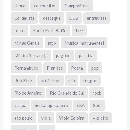
choro
compositor
Compositora
Cordelista
destaque
DUB
entrevista
forro
Forró Xote Baião
Jazz
Minas Gerais
mpb
Música Instrumental
Música Sertaneja
pagode
paraíba
Pernambuco
Pianista
Poeta
pop
Pop Rock
professor
rap
reggae
Rio de Janeiro
Rio Grande do Sul
rock
samba
Sertaneja Caipira
SKA
Soul
são paulo
viola
Viola Caipira
Violeiro