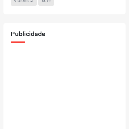
violonista
xote
Publicidade