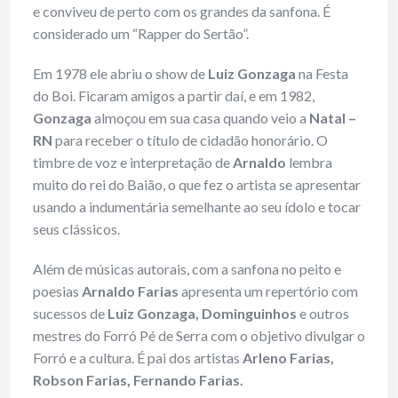
e conviveu de perto com os grandes da sanfona. É
considerado um “Rapper do Sertão”.
Em 1978 ele abriu o show de
Luiz Gonzaga
na Festa
do Boi. Ficaram amigos a partir daí, e em 1982,
Gonzaga
almoçou em sua casa quando veio a
Natal –
RN
para receber o título de cidadão honorário. O
timbre de voz e interpretação de
Arnaldo
lembra
muito do rei do Baião, o que fez o artista se apresentar
usando a indumentária semelhante ao seu ídolo e tocar
seus clássicos.
Além de músicas autorais, com a sanfona no peito e
poesias
Arnaldo Farias
apresenta um repertório com
sucessos de
Luiz Gonzaga, Dominguinhos
e outros
mestres do Forró Pé de Serra com o objetivo divulgar o
Forró e a cultura. É pai dos artistas
Arleno Farias,
Robson Farias, Fernando Farias.