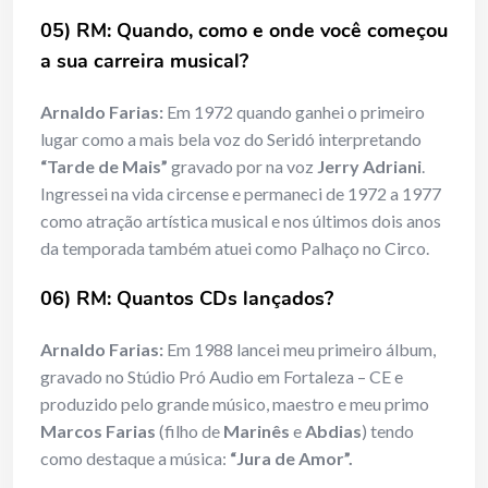
05) RM: Quando, como e onde você começou
a sua carreira musical?
Arnaldo Farias:
Em 1972 quando ganhei o primeiro
lugar como a mais bela voz do Seridó interpretando
“Tarde de Mais”
gravado por na voz
Jerry Adriani
.
Ingressei na vida circense e permaneci de 1972 a 1977
como atração artística musical e nos últimos dois anos
da temporada também atuei como Palhaço no Circo.
06) RM: Quantos CDs lançados?
Arnaldo Farias:
Em 1988 lancei meu primeiro álbum,
gravado no Stúdio Pró Audio em Fortaleza – CE e
produzido pelo grande músico, maestro e meu primo
Marcos Farias
(filho de
Marinês
e
Abdias
) tendo
como destaque a música:
“Jura de Amor”.