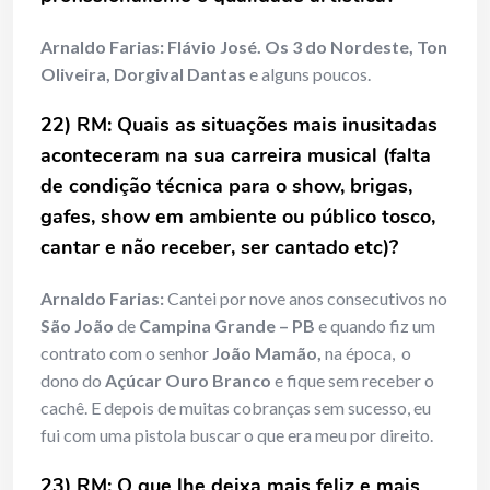
Arnaldo Farias:
Flávio José. Os 3 do Nordeste, Ton
Oliveira, Dorgival Dantas
e alguns poucos.
22) RM: Quais as situações mais inusitadas
aconteceram na sua carreira musical (falta
de condição técnica para o show, brigas,
gafes, show em ambiente ou público tosco,
cantar e não receber, ser cantado etc)?
Arnaldo Farias:
Cantei por nove anos consecutivos no
São João
de
Campina Grande – PB
e quando fiz um
contrato com o senhor
João Mamão,
na época, o
dono do
Açúcar Ouro Branco
e fique sem receber o
cachê. E depois de muitas cobranças sem sucesso, eu
fui com uma pistola buscar o que era meu por direito.
23) RM: O que lhe deixa mais feliz e mais