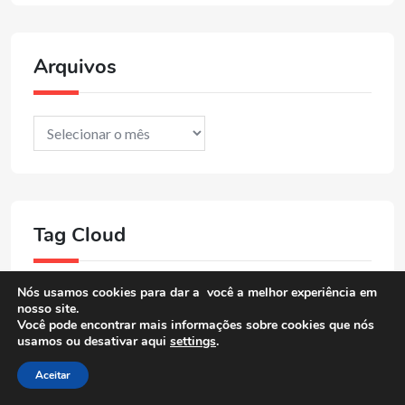
Arquivos
Arquivos
Tag Cloud
Nós usamos cookies para dar a você a melhor experiência em
Bahia
baixista
baião
baião e xote
nosso site.
Você pode encontrar mais informações sobre cookies que nós
Blues
bossa nova
cantor
cantora
usamos ou desativar aqui
settings
.
Aceitar
choro
compositor
Compositora