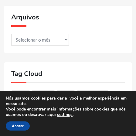
Arquivos
Arquivos
Tag Cloud
Bahia
baixista
baião
baião e xote
Nós usamos cookies para dar a você a melhor experiência em
nosso site.
Você pode encontrar mais informações sobre cookies que nós
Blues
bossa nova
cantor
cantora
usamos ou desativar aqui
settings
.
choro
compositor
Compositora
Aceitar
Cordelista
destaque
DUB
entrevista