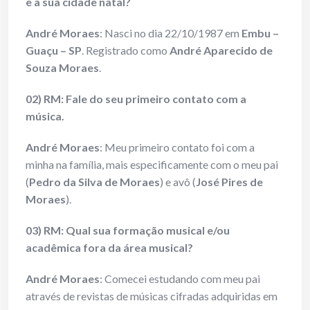
e a sua cidade natal?
André Moraes
: Nasci no dia 22/10/1987 em
Embu –
Guaçu – SP
. Registrado como
André Aparecido de
Souza Moraes
.
02) RM: Fale do seu primeiro contato com a
música.
André Moraes
: Meu primeiro contato foi com a
minha na família, mais especificamente com o meu pai
(
Pedro da Silva de Moraes
) e avô (
José Pires de
Moraes
).
03) RM: Qual sua formação musical e/ou
acadêmica fora da área musical?
André Moraes
: Comecei estudando com meu pai
através de revistas de músicas cifradas adquiridas em