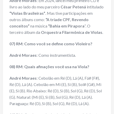
André Moraes
: Em 2024, lancei meu primeiro CD e
livro ao lado do meu parceiro
César Petená
intitulado
“Violas Brasileiras”
. Mas tive participações em
outros álbuns como:
“A tríade CPF, Revendo
conceitos”
na música
“Bahia em Pirapora
“. O
terceiro álbum da
Orquestra Filarmônica de Violas
.
07) RM: Como você se define como Violeiro?
André Moraes
: Como instrumentista.
08) RM: Quais afinações você usa na Viola?
André Moraes
: Cebolão em Ré (D), Lá (A), Fá# (F#),
Ré (D), Lá (A). Cebolão em Mi (E), Si (B), Sol# (G#), Mi
(E), Si (B). Rio Abaixo: Ré (D), Si (B), Sol (G), Ré (D), Sol
(G). Natural: (Mi (E), Si (B), Sol (G), Ré (D), Lá (A).
Paraguaçu: Ré (D), Si (B), Sol (G), Ré (D), Lá (A).