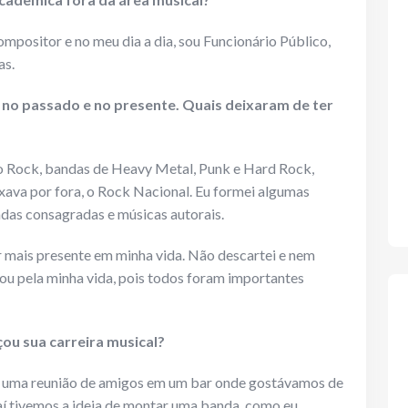
mpositor e no meu dia a dia, sou Funcionário Público,
as.
s no passado e no presente. Quais deixaram de ter
elo Rock, bandas de Heavy Metal, Punk e Hard Rock,
xava por fora, o Rock Nacional. Eu formei algumas
as consagradas e músicas autorais.
 mais presente em minha vida. Não descartei e nem
ou pela minha vida, pois todos foram importantes
u sua carreira musical?
, uma reunião de amigos em um bar onde gostávamos de
aí tivemos a ideia de montar uma banda, como eu