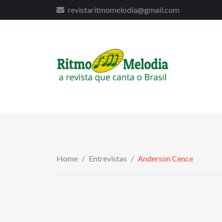
to
revistaritmomelodia@gmail.com
content
Home
/
Entrevistas
/
Anderson Cence