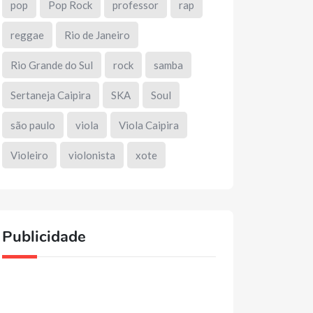
pop
Pop Rock
professor
rap
reggae
Rio de Janeiro
Rio Grande do Sul
rock
samba
Sertaneja Caipira
SKA
Soul
são paulo
viola
Viola Caipira
Violeiro
violonista
xote
Publicidade