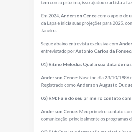
tem com o próximo, isso ajudou o artista a fa
Em 2024,
Anderson Cence
com o apoio de u
da Lapa e inicia suas projeções para 2025, co
Janeiro.
Segue abaixo entrevista exclusiva com
Ander
entrevistado por
Antonio Carlos da Fonse
01) Ritmo Melodia: Qual a sua data de nas
Anderson Cence
: Nasci no dia 23/10/1986
Registrado como
Anderson Augusto Duqu
02) RM: Fale do seu primeiro contato com
Anderson Cence
: Meu primeiro contato com 
comunicação, principalmente os programas de r
03) RM: Qual sua formação musical e/ou a