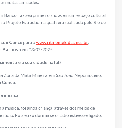
zer muitas amizades.
m Banco, faz seu primeiro show, em um espaço cultural
m o Projeto Estradão, na qual será realizado pelo Rio de
son Cence
para a
www.ritmomelodia.mus.br
,
ca Barbosa
em 03/02/2025:
cimento e a sua cidade natal?
 na Zona da Mata Mineira, em São João Nepomuceno.
e Cence
.
 a música.
a música, foi ainda criança, através dos meios de
ádio. Pois eu só dormia se o rádio estivesse ligado.
cadêmica fora da área musical?