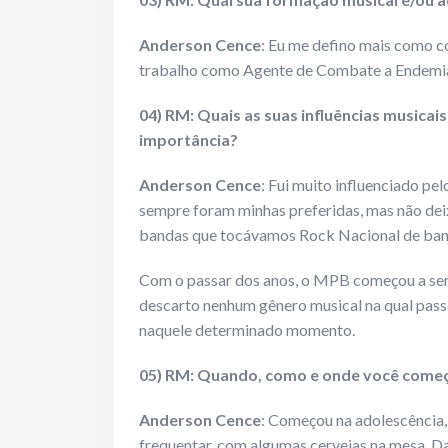
Anderson Cence
: Eu me defino mais como co
trabalho como Agente de Combate a Endemi
04) RM: Quais as suas influências musicai
importância?
Anderson Cence
: Fui muito influenciado p
sempre foram minhas preferidas, mas não dei
bandas que tocávamos Rock Nacional de band
Com o passar dos anos, o MPB começou a ser
descarto nenhum gênero musical na qual pass
naquele determinado momento.
05) RM: Quando, como e onde você começo
Anderson Cence
: Começou na adolescência
frequentar, com algumas cervejas na mesa. D