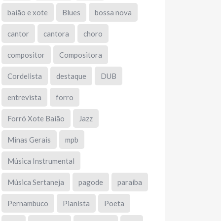
baião e xote
Blues
bossa nova
cantor
cantora
choro
compositor
Compositora
Cordelista
destaque
DUB
entrevista
forro
Forró Xote Baião
Jazz
Minas Gerais
mpb
Música Instrumental
Música Sertaneja
pagode
paraíba
Pernambuco
Pianista
Poeta