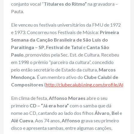
conjunto vocal “
Titulares do Ritmo”
na gravadora –
Pauta.
Ele venceu os festivais universitários da FMU de 1972
e 1973. Concorreu nos Festivais de Música:
Primeira
Semana da Canção Brasileira de São Luis do
Paraitinga – SP
,
Festival de Tatuí
e
Canta São
Paulo
, promovidos pela Sec. Est. de Cultura. Recebeu
em 1998 o prêmio “parceiro da cultura”, concedido
pelo então secretário de Estado da cultura,
Marcos
Mendonça.
É um membro ativo do
Clube Caiubi de
Compositores
(
http://clubecaiubi.ning.com/profile/Affo
Em clima de festa,
Affonso Moraes
abre o seu
primeiro
CD – “Já era hora”
com o samba que dá
nome ao CD, cantando ao lado dos filhos
Álvaro, Bel
e
Alê Cueva
. Aos 74 anos,
Affonso
grava seu primeiro
disco e apresenta sambas, entre algumas canções,