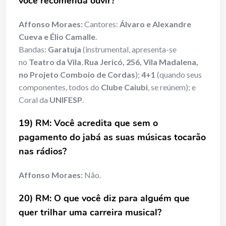
você recomenda ouvir?
Affonso Moraes:
Cantores:
Álvaro e Alexandre
Cueva e Élio Camalle
.
Bandas:
Garatuja
(instrumental, apresenta-se
no
Teatro da Vila
,
Rua Jericó, 256, Vila Madalena,
no Projeto Comboio de Cordas
);
4+1
(quando seus
componentes, todos do
Clube Caiubi
, se reúnem); e
Coral da
UNIFESP
.
19) RM: Você acredita que sem o
pagamento do jabá as suas músicas tocarão
nas rádios?
Affonso Moraes:
Não.
20) RM: O que você diz para alguém que
quer trilhar uma carreira musical?