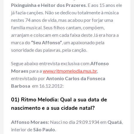
Pixinguinha e Heitor dos Prazeres
. E aos 15 anos ele
já fazia canções. Não se dedicou totalmente à música
nestes 74 anos de vida, mas acabou por forjar uma
família musical. Seus filhos cantam, compõem,
arranjam e colocam em cada faixa deste Já era hora a
marca do
“Seu Affonso”
, um apaixonado pela
sonoridade das palavras, pela canção.
Segue abaixo entrevista exclusiva com
Affonso
Moraes
para a
www.ritmomelodia.mus.br
,
entrevistado por
Antonio Carlos da Fonseca
Barbosa
em 16.12.2012:
01) Ritmo Melodia: Qual a sua data de
nascimento e a sua cidade natal?
Affonso Moraes:
Nasci no dia 29.09.1934 em
Quatá
,
interior de
São Paulo
.