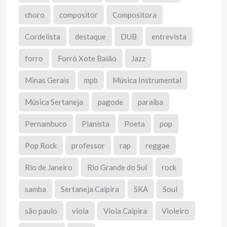
choro
compositor
Compositora
Cordelista
destaque
DUB
entrevista
forro
Forró Xote Baião
Jazz
Minas Gerais
mpb
Música Instrumental
Música Sertaneja
pagode
paraíba
Pernambuco
Pianista
Poeta
pop
Pop Rock
professor
rap
reggae
Rio de Janeiro
Rio Grande do Sul
rock
samba
Sertaneja Caipira
SKA
Soul
são paulo
viola
Viola Caipira
Violeiro