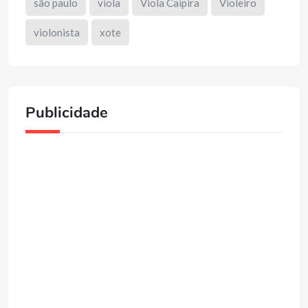
são paulo
viola
Viola Caipira
Violeiro
violonista
xote
Publicidade