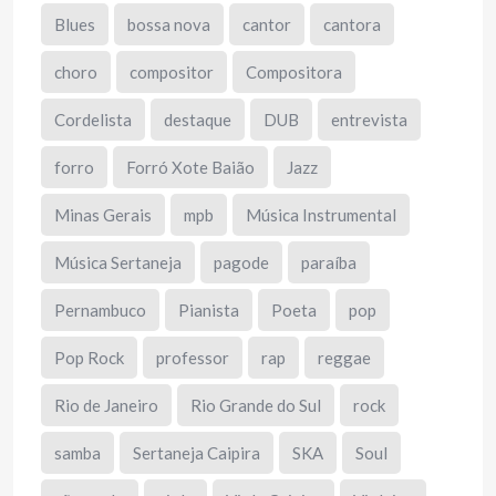
Blues
bossa nova
cantor
cantora
choro
compositor
Compositora
Cordelista
destaque
DUB
entrevista
forro
Forró Xote Baião
Jazz
Minas Gerais
mpb
Música Instrumental
Música Sertaneja
pagode
paraíba
Pernambuco
Pianista
Poeta
pop
Pop Rock
professor
rap
reggae
Rio de Janeiro
Rio Grande do Sul
rock
samba
Sertaneja Caipira
SKA
Soul