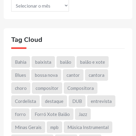
Arquivos
Tag Cloud
Bahia
baixista
baião
baião e xote
Blues
bossa nova
cantor
cantora
choro
compositor
Compositora
Cordelista
destaque
DUB
entrevista
forro
Forró Xote Baião
Jazz
Minas Gerais
mpb
Música Instrumental