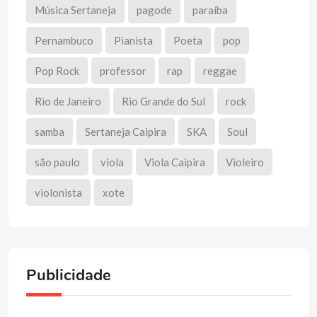
Música Sertaneja
pagode
paraíba
Pernambuco
Pianista
Poeta
pop
Pop Rock
professor
rap
reggae
Rio de Janeiro
Rio Grande do Sul
rock
samba
Sertaneja Caipira
SKA
Soul
são paulo
viola
Viola Caipira
Violeiro
violonista
xote
Publicidade