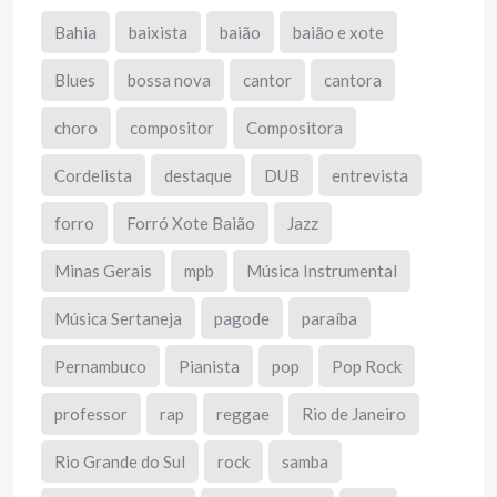
Bahia
baixista
baião
baião e xote
Blues
bossa nova
cantor
cantora
choro
compositor
Compositora
Cordelista
destaque
DUB
entrevista
forro
Forró Xote Baião
Jazz
Minas Gerais
mpb
Música Instrumental
Música Sertaneja
pagode
paraíba
Pernambuco
Pianista
pop
Pop Rock
professor
rap
reggae
Rio de Janeiro
Rio Grande do Sul
rock
samba