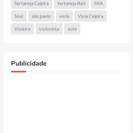
Sertaneja Caipira
Sertaneja Raiz
SKA
Soul
são paulo
viola
Viola Caipira
Violeiro
violonista
xote
Publicidade