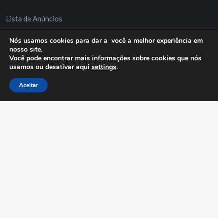
Lista de Anúncios
Minha Conta
Nós usamos cookies para dar a você a melhor experiência em
nosso site.
Anuncie Grátis
Você pode encontrar mais informações sobre cookies que nós
usamos ou desativar aqui
settings
.
Aceitar