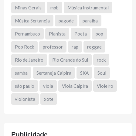
Minas Gerais
mpb
Música Instrumental
Música Sertaneja
pagode
paraíba
Pernambuco
Pianista
Poeta
pop
Pop Rock
professor
rap
reggae
Rio de Janeiro
Rio Grande do Sul
rock
samba
Sertaneja Caipira
SKA
Soul
são paulo
viola
Viola Caipira
Violeiro
violonista
xote
Publicidade