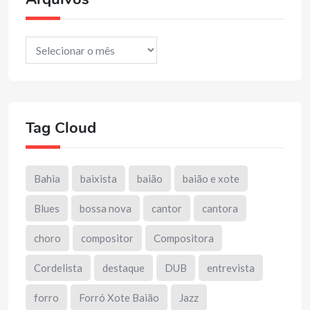
Arquivos
Tag Cloud
Bahia
baixista
baião
baião e xote
Blues
bossa nova
cantor
cantora
choro
compositor
Compositora
Cordelista
destaque
DUB
entrevista
forro
Forró Xote Baião
Jazz