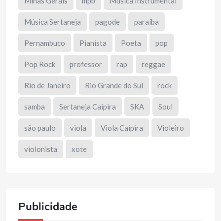
Minas Gerais
mpb
Música Instrumental
Música Sertaneja
pagode
paraíba
Pernambuco
Pianista
Poeta
pop
Pop Rock
professor
rap
reggae
Rio de Janeiro
Rio Grande do Sul
rock
samba
Sertaneja Caipira
SKA
Soul
são paulo
viola
Viola Caipira
Violeiro
violonista
xote
Publicidade