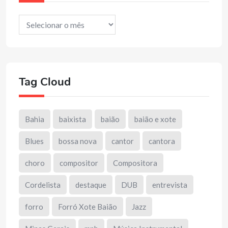
Arquivos
Tag Cloud
Bahia
baixista
baião
baião e xote
Blues
bossa nova
cantor
cantora
choro
compositor
Compositora
Cordelista
destaque
DUB
entrevista
forro
Forró Xote Baião
Jazz