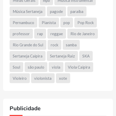
Minas Gerais
mpb
Música Instrumental
Música Sertaneja
pagode
paraíba
Pernambuco
Pianista
pop
Pop Rock
professor
rap
reggae
Rio de Janeiro
Rio Grande do Sul
rock
samba
Sertaneja Caipira
Sertaneja Raiz
SKA
Soul
são paulo
viola
Viola Caipira
Violeiro
violonista
xote
Publicidade