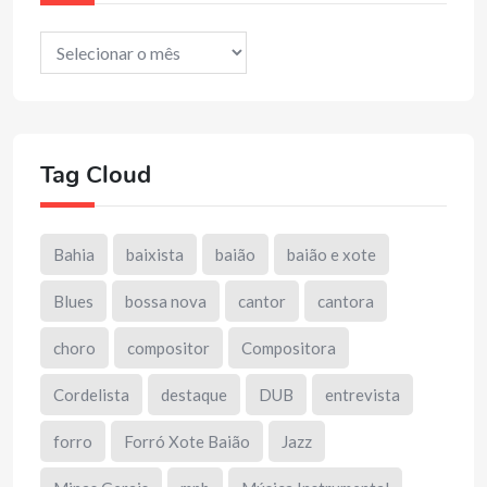
Arquivos
Tag Cloud
Bahia
baixista
baião
baião e xote
Blues
bossa nova
cantor
cantora
choro
compositor
Compositora
Cordelista
destaque
DUB
entrevista
forro
Forró Xote Baião
Jazz