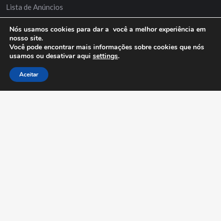
Lista de Anúncios
Minha Conta
Nós usamos cookies para dar a você a melhor experiência em
nosso site.
Anuncie Grátis
Você pode encontrar mais informações sobre cookies que nós
usamos ou desativar aqui
settings
.
Aceitar