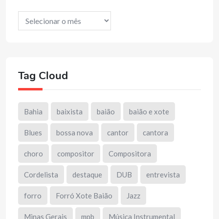
Arquivos
Tag Cloud
Bahia
baixista
baião
baião e xote
Blues
bossa nova
cantor
cantora
choro
compositor
Compositora
Cordelista
destaque
DUB
entrevista
forro
Forró Xote Baião
Jazz
Minas Gerais
mpb
Música Instrumental