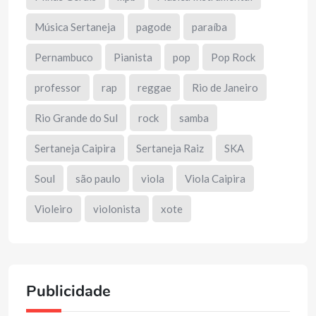
Música Sertaneja
pagode
paraíba
Pernambuco
Pianista
pop
Pop Rock
professor
rap
reggae
Rio de Janeiro
Rio Grande do Sul
rock
samba
Sertaneja Caipira
Sertaneja Raiz
SKA
Soul
são paulo
viola
Viola Caipira
Violeiro
violonista
xote
Publicidade