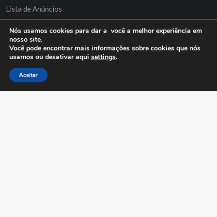
Lista de Anúncios
Minha Conta
Nós usamos cookies para dar a você a melhor experiência em
nosso site.
Anuncie Grátis
Você pode encontrar mais informações sobre cookies que nós
usamos ou desativar aqui
settings
.
Aceitar