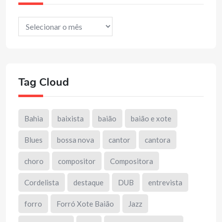
Arquivos
Tag Cloud
Bahia
baixista
baião
baião e xote
Blues
bossa nova
cantor
cantora
choro
compositor
Compositora
Cordelista
destaque
DUB
entrevista
forro
Forró Xote Baião
Jazz