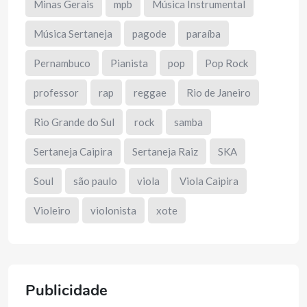
Minas Gerais
mpb
Música Instrumental
Música Sertaneja
pagode
paraíba
Pernambuco
Pianista
pop
Pop Rock
professor
rap
reggae
Rio de Janeiro
Rio Grande do Sul
rock
samba
Sertaneja Caipira
Sertaneja Raiz
SKA
Soul
são paulo
viola
Viola Caipira
Violeiro
violonista
xote
Publicidade