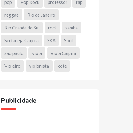
pop
Pop Rock
professor
rap
reggae
Rio de Janeiro
Rio Grande do Sul
rock
samba
Sertaneja Caipira
SKA
Soul
são paulo
viola
Viola Caipira
Violeiro
violonista
xote
Publicidade