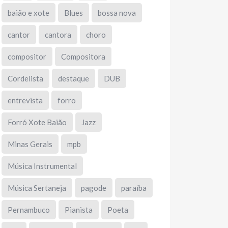
baião e xote
Blues
bossa nova
cantor
cantora
choro
compositor
Compositora
Cordelista
destaque
DUB
entrevista
forro
Forró Xote Baião
Jazz
Minas Gerais
mpb
Música Instrumental
Música Sertaneja
pagode
paraíba
Pernambuco
Pianista
Poeta